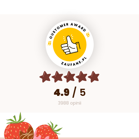
4.9
/
5
3988 opinii