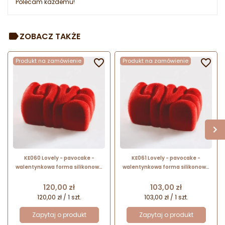
Polecam każdemu!
ZOBACZ TAKŻE
Produkt na zamówienie

Produkt na zamówienie

KE060 Lovely - pavocake -
KE061 Lovely - pavocake -
walentynkowa forma silikonowa
walentynkowa forma silikonowa
do ciast i deserów - napis Love -
do ciast i deserów - napis Love -
poj. 1000 ml
poj. 550 ml
Cena
Cena
120,00 zł
103,00 zł
120,00 zł / 1 szt.
103,00 zł / 1 szt.
Zapytaj o produkt
Zapytaj o produkt