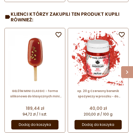
KLIENCI KTÓRZY ZAKUPILI TEN PRODUKT KUPILI
RÓWNIEŻ:


GEL01M MINI CLASSIC - forma
op. 20 g Czerwony barwnik
silikonowa do klasycznych mini
spożywczy w proszku - do
lodów i ciasteczek na patyku -
czekolady - rozpuszczalny w
25.331.87.0060 Silikomart
tłuszczu - WS-P-215 Food Colours
Cena
Cena
189,44 zł
40,00 zł
94,72 zł / 1 szt.
200,00 zł / 100 g
Dodaj do koszyka
Dodaj do koszyka