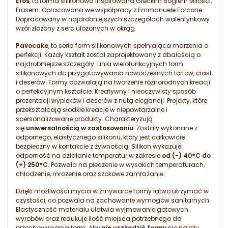
Eros
, to forma silikonowa inspirowana Greckim Bogiem Miłości,
Erosem. Opracowana we współpracy z Emmanuele Forcone.
Dopracowany w najdrobniejszych szczegółach walentynkowy
wzór złożony z serc ułożonych w okrąg.
Pavocake
, to seria form silikonowych spełniająca marzenia o
perfekcji. Każdy kształt został zaprojektowany z dbałością o
najdrobniejsze szczegóły. Linia wielofunkcyjnych form
silikonowych do przygotowywania nowoczesnych tortów, ciast
i deserów. Formy pozwalają na tworzenie różnorodnych kreacji
o perfekcyjnym kształcie. Kreatywny i nieoczywisty sposób
prezentacji wypieków i deserów z nutą elegancji. Projekty, które
przekształcają słodkie kreacje w niepowtarzalne i
spersonalizowane produkty. Charakteryzują
się
uniwersalnością w zastosowaniu
. Zostały wykonane z
odpornego, elastycznego silikonu, który jest całkowicie
bezpieczny w kontakcie z żywnością. Silikon wykazuje
odporność na działanie temperatur w zakresie
od (-) 40°C do
(+) 250°C
. Pozwala na pieczenie w wysokich temperaturach,
chłodzenie, mrożenie oraz szokowe zamrażanie.
Dzięki możliwości mycia w zmywarce formy łatwo utrzymać w
czystości, co pozwala na zachowanie wymogów sanitarnych.
Elastyczność materiału ułatwia wyjmowanie gotowych
wyrobów oraz redukuje ilość miejsca potrzebnego do
przechowywania form. Aby
nie uszkodzić formy
nie należy