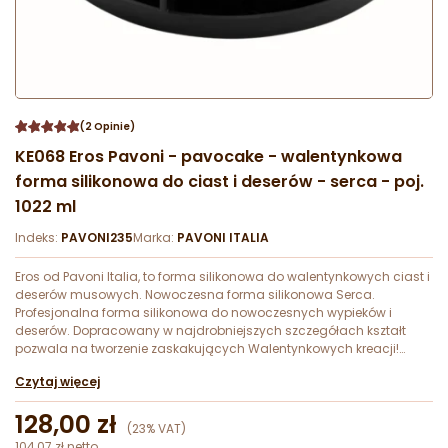
(2 Opinie)
KE068 Eros Pavoni - pavocake - walentynkowa
forma silikonowa do ciast i deserów - serca - poj.
1022 ml
Indeks:
PAVONI235
Marka:
PAVONI ITALIA
Eros od Pavoni Italia, to forma silikonowa do walentynkowych ciast i
deserów musowych. Nowoczesna forma silikonowa Serca.
Profesjonalna forma silikonowa do nowoczesnych wypieków i
deserów. Dopracowany w najdrobniejszych szczegółach kształt
pozwala na tworzenie zaskakujących Walentynkowych kreacji!
Forma o wymiarach dł. 179 x szer. 178 mm x wys. 48 mm i
Czytaj więcej
pojemności 1022 ml.
128,00 zł
(23% VAT)
104,07 zł netto