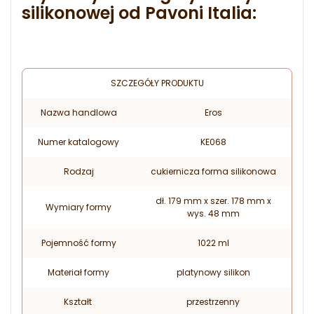
silikonowej od Pavoni Italia:
SZCZEGÓŁY PRODUKTU
Nazwa handlowa
Eros
Numer katalogowy
KE068
Rodzaj
cukiernicza forma silikonowa
dł. 179 mm x szer. 178 mm x
Wymiary formy
wys. 48 mm
Pojemność formy
1022 ml
Materiał formy
platynowy silikon
Kształt
przestrzenny