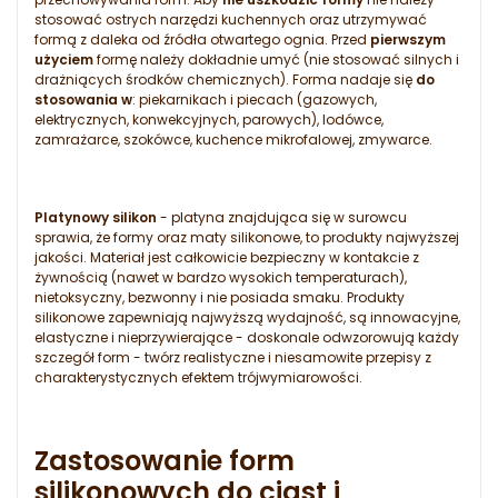
stosować ostrych narzędzi kuchennych oraz utrzymywać
formą z daleka od źródła otwartego ognia. Przed
pierwszym
użyciem
formę należy dokładnie umyć (nie stosować silnych i
drażniących środków chemicznych). Forma nadaje się
do
stosowania w
: piekarnikach i piecach (gazowych,
elektrycznych, konwekcyjnych, parowych), lodówce,
zamrażarce, szokówce, kuchence mikrofalowej, zmywarce.
Platynowy silikon
- platyna znajdująca się w surowcu
sprawia, że formy oraz maty silikonowe, to produkty najwyższej
jakości. Materiał jest całkowicie bezpieczny w kontakcie z
żywnością (nawet w bardzo wysokich temperaturach),
nietoksyczny, bezwonny i nie posiada smaku. Produkty
silikonowe zapewniają najwyższą wydajność, są innowacyjne,
elastyczne i nieprzywierające - doskonale odwzorowują każdy
szczegół form - twórz realistyczne i niesamowite przepisy z
charakterystycznych efektem trójwymiarowości.
Zastosowanie form
silikonowych do ciast i