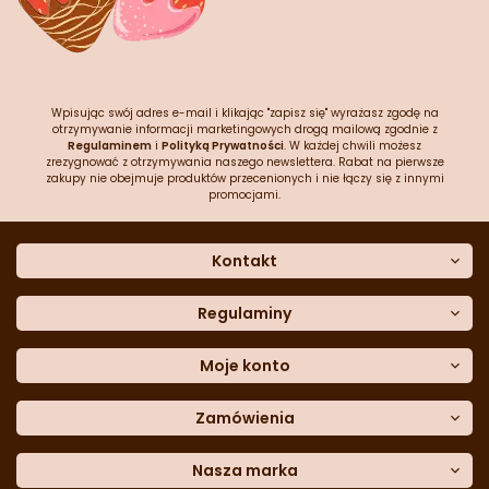
Wpisując swój adres e-mail i klikając "zapisz się" wyrażasz zgodę na
otrzymywanie informacji marketingowych drogą mailową zgodnie z
Regulaminem
i
Polityką Prywatności
. W każdej chwili możesz
zrezygnować z otrzymywania naszego newslettera. Rabat na pierwsze
zakupy nie obejmuje produktów przecenionych i nie łączy się z innymi
promocjami.
Kontakt
O nas
Dane kontaktowe
Regulaminy
Często zadawane pytania
Regulamin sklepu
Sklep stacjonarny
Polityka prywatności
Moje konto
Formularz kontaktowy
Polityka cookies
Załóż konto
Blog
Polityka reklamacji
Zamówienia
Moje dane
Polityka zwrotów
Historia zamówień
e-mail:
Sposoby dostawy
sklep@cukieteria.pl
Dostępność cyfrowa
Lista ulubionych
telefon:
Metody płatności
Nasza marka
601 767 272
Moje rabaty