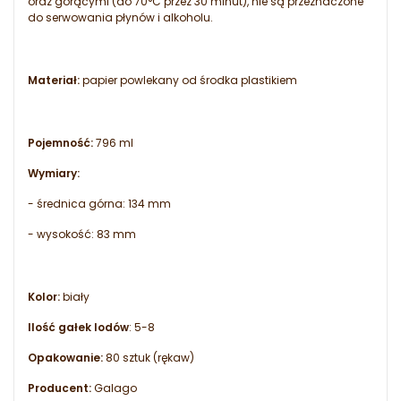
oraz gorącymi (do 70°C przez 30 minut), nie są przeznaczone
do serwowania płynów i alkoholu.
Materiał:
papier powlekany od środka plastikiem
Pojemność:
796 ml
Wymiary:
- średnica górna: 134 mm
- wysokość: 83 mm
Kolor:
biały
Ilość gałek lodów
: 5-8
Opakowanie:
80 sztuk (rękaw)
Producent:
Galago