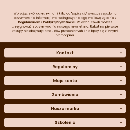
Wpisując swój adres e-mail i klikając "zapisz się" wyrażasz zgodę na
otrzymywanie informacji marketingowych drogą mailową zgodnie z
Regulaminem
i
Polityką Prywatności
. W każdej chwili możesz
zrezygnować z otrzymywania naszego newslettera. Rabat na pierwsze
zakupy nie obejmuje produktów przecenionych i nie łączy się z innymi
promocjami.
Kontakt
O nas
Dane kontaktowe
Regulaminy
Często zadawane pytania
Regulamin sklepu
Sklep stacjonarny
Polityka prywatności
Moje konto
Formularz kontaktowy
Polityka cookies
Załóż konto
Blog
Polityka reklamacji
Zamówienia
Moje dane
Polityka zwrotów
Historia zamówień
e-mail:
Sposoby dostawy
sklep@cukieteria.pl
Dostępność cyfrowa
Lista ulubionych
telefon:
Metody płatności
Nasza marka
601 767 272
Moje rabaty
Dane do przelewu
Sempre Group
Formularz
reklamacji
Trio Gelato
Szkolenia
Formularz
zwrotu
CDN
Warsaw
Academy of Pastry Arts