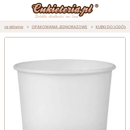
rona główna
OPAKOWANIA JEDNORAZOWE
KUBKI DO LODÓW