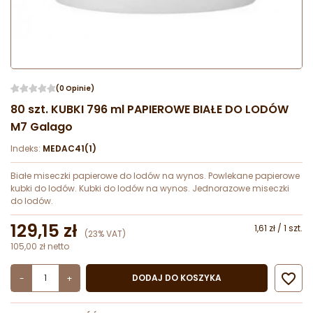
(0 Opinie)
80 szt. KUBKI 796 ml PAPIEROWE BIAŁE DO LODÓW
M7 Galago
Indeks:
MEDAC41(1)
Białe miseczki papierowe do lodów na wynos. Powlekane papierowe
kubki do lodów. Kubki do lodów na wynos. Jednorazowe miseczki
do lodów.
129,15 zł
1,61 zł / 1 szt.
(23% VAT)
105,00 zł netto

DODAJ DO KOSZYKA
-
+