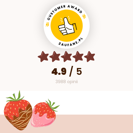
4.9
/
5
3988 opinii