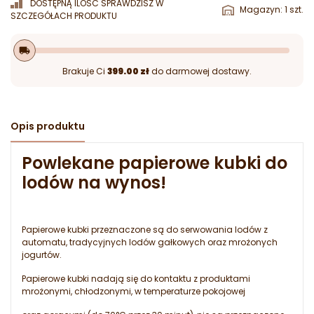
DOSTĘPNĄ ILOŚĆ SPRAWDZISZ W
Magazyn: 1 szt.
SZCZEGÓŁACH PRODUKTU
local_shipping
Brakuje Ci
399.00 zł
do darmowej dostawy.
Opis produktu
Powlekane papierowe kubki do
lodów na wynos!
Papierowe kubki przeznaczone są do serwowania lodów z
automatu, tradycyjnych lodów gałkowych oraz mrożonych
jogurtów.
Papierowe kubki nadają się do kontaktu z produktami
mrożonymi, chłodzonymi, w temperaturze pokojowej