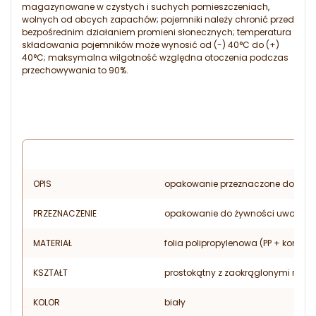
magazynowane w czystych i suchych pomieszczeniach,
wolnych od obcych zapachów; pojemniki należy chronić przed
bezpośrednim działaniem promieni słonecznych; temperatura
składowania pojemników może wynosić od (-) 40°C do (+)
40°C; maksymalna wilgotność względna otoczenia podczas
przechowywania to 90%.
OPIS
opakowanie przeznaczone do bezp
PRZEZNACZENIE
opakowanie do żywności uwodnionej
MATERIAŁ
folia polipropylenowa (PP + koncen
KSZTAŁT
prostokątny z zaokrąglonymi roga
KOLOR
biały