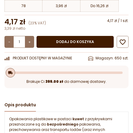
78
3,96 zł
Do 16,26 zł
4,17 zł
4,17 zł / 1 szt.
(23% VAT)
3,39 zł netto

DODAJ DO KOSZYKA
-
+
PRODUKT DOSTĘPNY W MAGAZYNIE
Magazyn: 650 szt.
local_shipping
Brakuje Ci
399.00 zł
do darmowej dostawy.
Opis produktu
Opakowania plastikowe w postaci
kuwet
z przykrywkami
przeznaczone są do
bezpośredniego
pakowania,
przechowywania oraz transportu lodów (oraz innych