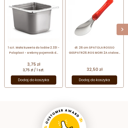
1 szt. Mała kuweta do lodów 2.33l -
dł. 26 cm SPATOLA ROSSO
Poloplast - srebrny pojemnik do
GESPATR26.ROS MORI 2A stalowa
żywności z termoformowanego
szpatuła do lodów z czerwonym
polistyrenu
uchwytem z tworzywa
Cena
3,75 zł
Cena
32,50 zł
3,75 zł / 1 szt.
Dodaj do koszyka
Dodaj do koszyka