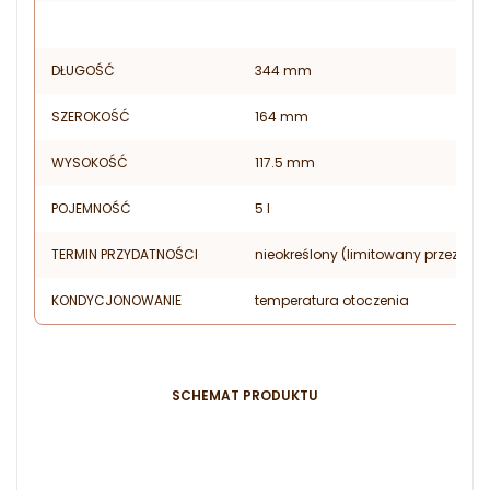
I
DŁUGOŚĆ
344 mm
SZEROKOŚĆ
164 mm
WYSOKOŚĆ
117.5 mm
POJEMNOŚĆ
5 l
TERMIN PRZYDATNOŚCI
nieokreślony (limitowany przez tr
KONDYCJONOWANIE
temperatura otoczenia
SCHEMAT PRODUKTU