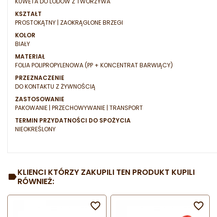
KUWETA DO LODÓW Z TWORZYWA
KSZTAŁT
PROSTOKĄTNY | ZAOKRĄGLONE BRZEGI
KOLOR
BIAŁY
MATERIAŁ
FOLIA POLIPROPYLENOWA (PP + KONCENTRAT BARWIĄCY)
PRZEZNACZENIE
DO KONTAKTU Z ŻYWNOŚCIĄ
ZASTOSOWANIE
PAKOWANIE | PRZECHOWYWANIE | TRANSPORT
TERMIN PRZYDATNOŚCI DO SPOŻYCIA
NIEOKREŚLONY
KLIENCI KTÓRZY ZAKUPILI TEN PRODUKT KUPILI
RÓWNIEŻ:

