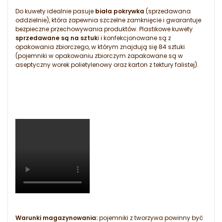
Do kuwety idealnie pasuje
biała pokrywka
(sprzedawana
oddzielnie), która zapewnia szczelne zamknięcie i gwarantuje
bezpieczne przechowywania produktów. Plastikowe kuwety
sprzedawane są na sztuk
i i konfekcjonowane są z
opakowania zbiorczego, w którym znajdują się 84 sztuki
(pojemniki w opakowaniu zbiorczym zapakowane są w
aseptyczny worek polietylenowy oraz karton z tektury falistej).
Warunki magazynowania:
pojemniki z tworzywa powinny być