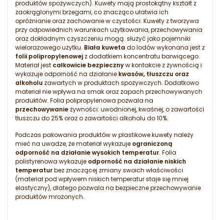
produktów spożywczych). Kuwety mają prostokątny kształt z
zaokrąglonymi brzegami, co znacząco ułatwia ich
opróżnianie oraz zachowanie w czystości. Kuwety z tworzywa
przy odpowiednich warunkach użytkowania, przechowywania
oraz dokładnym czyszczeniu mogą służyć jako pojemniki
wielorazowego użytku.
Biała kuweta
do lodów wykonana jest z
folii polipropylenowej
z dodatkiem koncentratu barwiącego.
Materiał jest
całkowicie bezpieczny
w kontakcie z żywnością i
wykazuje odporność na działanie
kwasów, tłuszczu oraz
alkoholu
zawartych w produktach spożywczych. Dodatkowo
materiał nie wpływa na smak oraz zapach przechowywanych
produktów. Folia polipropylenowa pozwala na
przechowywanie
żywności: uwodnionej, kwaśnej, o zawartości
tłuszczu do 25% oraz o zawartości alkoholu do 10%.
Podczas pakowania produktów w plastikowe kuwety należy
mieć na uwadze, że materiał wykazuje
ograniczoną
odporność na działanie wysokich temperatur
. Folia
polistyrenowa wykazuje
odporność na działanie niskich
temperatur
bez znaczącej zmiany swoich właściwości
(materiał pod wpływem niskich temperatur staje się mniej
elastyczny), dlatego pozwala na bezpieczne przechowywanie
produktów mrożonych.