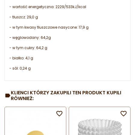
- wartość energetyczna: 2229/533kJ/kcal
- tłuszcz: 29,0 g
- w tym kwasy tłuszczowe nasycone: 17,9 g
- węglowodany: 64,2g
- w tym cukry: 64,2 g
- białko: 4,1 g
- sól: 0,24 g
KLIENCI KTÓRZY ZAKUPILI TEN PRODUKT KUPILI
RÓWNIEŻ:

