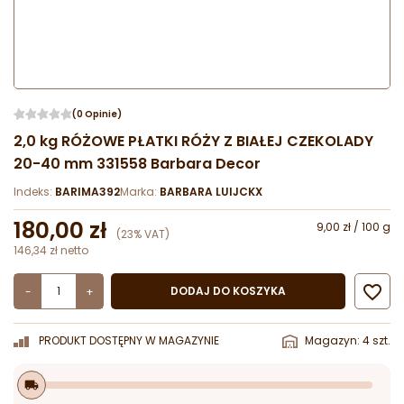
(0 Opinie)
2,0 kg RÓŻOWE PŁATKI RÓŻY Z BIAŁEJ CZEKOLADY
20-40 mm 331558 Barbara Decor
Indeks:
BARIMA392
Marka:
BARBARA LUIJCKX
180,00 zł
9,00 zł / 100 g
(23% VAT)
146,34 zł netto

DODAJ DO KOSZYKA
-
+
PRODUKT DOSTĘPNY W MAGAZYNIE
Magazyn: 4 szt.
local_shipping