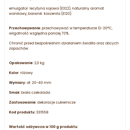
emulgator: lecytyna sojowa (E322), naturalny aromat
waniliowy, barwnik: koszenila (E120).
Przechowywanie:
przechowywać w temperaturze 12-20°C,
wilgotność względna poniżej 70%.
Chronić przed bezpośrednim działaniem światła oraz obcych
zapachów.
Opakowanie:
2,0 kg
Kolor
: różowy
Wymiary:
dł. 20-40 mm
Smak:
biała czekolada
Zastosowanie:
dekoracje cukiernicze
Kod produktu:
331558
Wartość odżywcza w 100 g produktu: