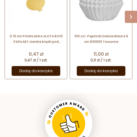
∅ 10 cm PODKŁADKA ZŁOTA RO10
100 szt. Papilotki Delicia BIAŁE ø 6
PAPILART cienkie krążki pod
cm 630630 Tescoma
monoporcje
Cena
Cena
0,47 zł
11,00 zł
0,47 zł / 1 szt.
0,11 zł / 1 szt.
Dodaj do koszyka
Dodaj do koszyka