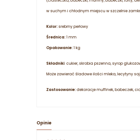
(ciasteczka, babeczki, muffiny, babeczki, torty, d
w suchym i chłodnym miejscu w szczelnie zamkn
Kolor:
srebrny perłowy
Średnica:
1 mm
Opakowanie:
1 kg
Składniki
: cukier, skrobia pszenna, syrop glukozo
Może zawierać śladowe ilości mleka, lecytyny s
Zastosowanie:
dekoracje muffinek, babeczek, ciast
Opinie