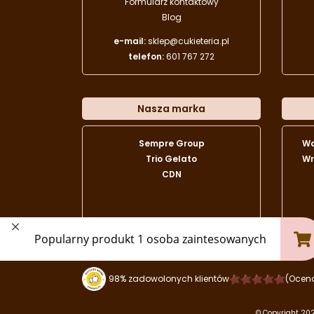
Formularz kontaktowy
Blog
e-mail:
sklep@cukieteria.pl
telefon:
601 767 272
Nasza marka
Sempre Group
W
Trio Gelato
Wr
CDN
98% zadowolonych klientów
(Ocen
© Copyright 202