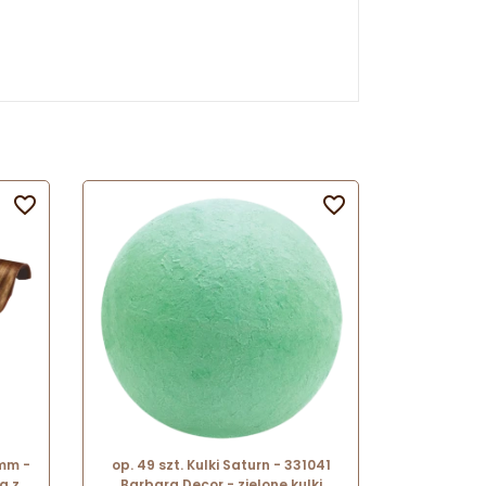


 mm -
op. 49 szt. Kulki Saturn - 331041
a z
Barbara Decor - zielone kulki