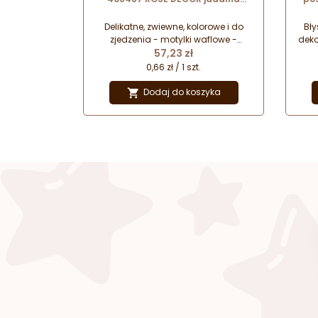
dekoracja waflowa w kształcie
cuk
motyli
Delikatne, zwiewne, kolorowe i do
Bł
zjedzenia - motylki waflowe -
deko
Cena
idealne do ozdabiania tortów i
57,23 zł
i 
babeczek.
per
0,66 zł / 1 szt.
ś
Dodaj do koszyka

dek
ko
wi