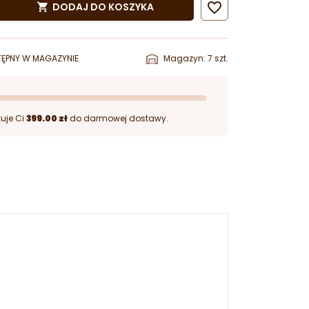

DODAJ DO KOSZYKA

ĘPNY W MAGAZYNIE
Magazyn: 7 szt.
uje Ci
399.00 zł
do darmowej dostawy.