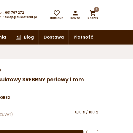
0



on:
601 767 272
il:
sklep@cukieteria.pl
ULUBIONE
KONTO
KOSZYK
nia
Blog
Dostawa
Płatność
)
cukrowy SREBRNY perłowy 1 mm
OR82
8,10 zł / 100 g
3% VAT)