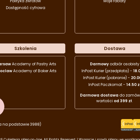
Polityka zwrotów
Moje rabaty
Dostępność cyfrowa
Szkolenia
Dostawa
arsaw
Academy of Pastry Arts
Darmowy
odbiór osobisty
oclaw
Academy of Baker Arts
InPost Kurier (przedpłata) -
18.
InPost Kurier (pobranie) -
20.0
InPost Paczkomat -
14.50 z
Darmowa dostawa
do zamówi
wartości
od 399 zł
.
a na podstawie 3988)
6 Cukieteria sklep on-line. All Rights Reserved. | Wsparcie i rozwój sklepu we współpr