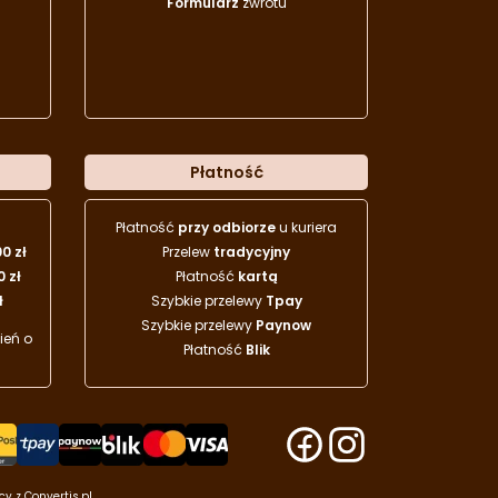
Formularz
zwrotu
Płatność
Płatność
przy odbiorze
u kuriera
00 zł
Przelew
tradycyjny
0 zł
Płatność
kartą
ł
Szybkie przelewy
Tpay
Szybkie przelewy
Paynow
eń o
Płatność
Blik
acy z
Convertis.pl