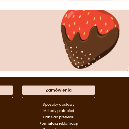
Zamówienia
Sposoby dostawy
Metody płatności
Dane do przelewu
Formularz
reklamacji