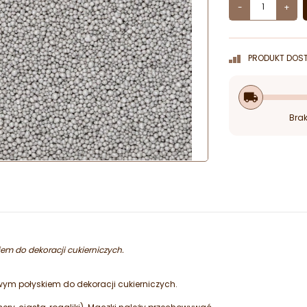
-
+
PRODUKT DOST
local_shipping
Brak
em do dekoracji cukierniczych.
owym połyskiem do dekoracji cukierniczych.