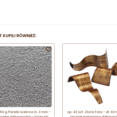
 KUPILI RÓWNIEŻ:

250 g Perełki srebrne śr. 3 mm -
op. 42 szt. Złota Fala - dł. 62
ypka dekoracyjna - kuleczki
ręcznie malowana dekoracj