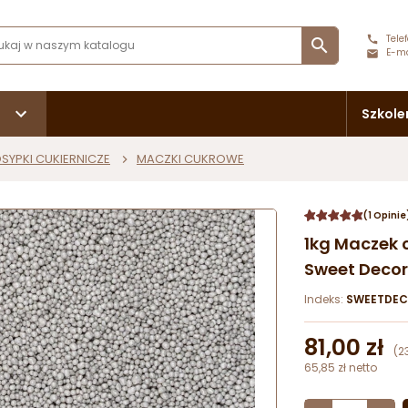
Telef

E-ma
Szkole
SYPKI CUKIERNICZE
MACZKI CUKROWE
(1 Opinie
1kg Maczek 
Sweet Decor
Indeks:
SWEETDEC
81,00 zł
(2
65,85 zł netto