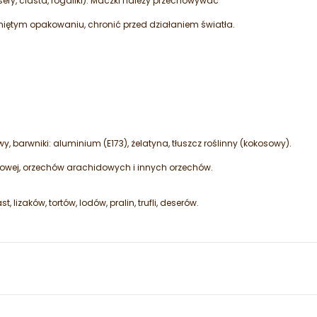
esery, ciasta, rogaliki). Maczki należy przechowywać
iętym opakowaniu, chronić przed działaniem światła.
wy, barwniki: aluminium (E173), żelatyna, tłuszcz roślinny (kokosowy).
ojowej, orzechów arachidowych i innych orzechów.
, lizaków, tortów, lodów, pralin, trufli, deserów.