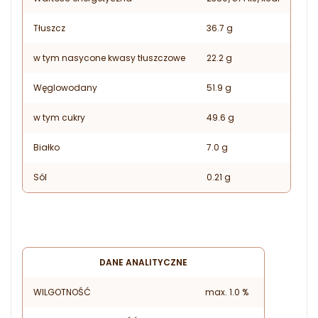
Tłuszcz
36.7 g
w tym nasycone kwasy tłuszczowe
22.2 g
Węglowodany
51.9 g
w tym cukry
49.6 g
Białko
7.0 g
Sól
0.21 g
DANE ANALITYCZNE
WILGOTNOŚĆ
max. 1.0 %