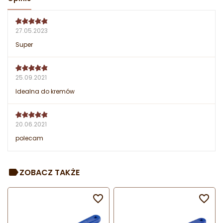
27.05.2023
Super
25.09.2021
Idealna do kremów
20.06.2021
polecam
ZOBACZ TAKŻE

