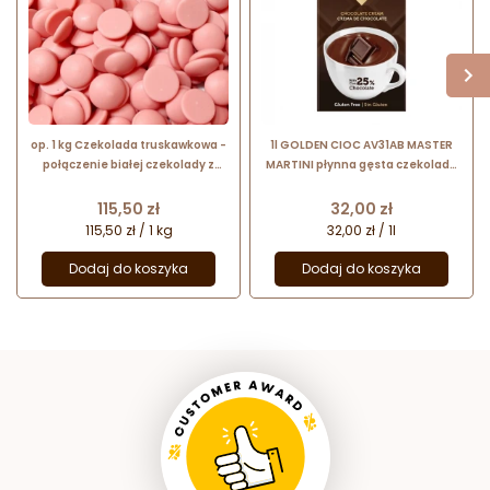
op. 1 kg Czekolada truskawkowa -
1l GOLDEN CIOC AV31AB MASTER
połączenie białej czekolady z
MARTINI płynna gęsta czekolada
aromatem truskawkowym -
do picia UHT
Strawberry Callets™ Callebaut
Cena
Cena
115,50 zł
32,00 zł
115,50 zł / 1 kg
32,00 zł / 1l
Dodaj do koszyka
Dodaj do koszyka