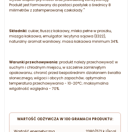
Produkt jest formowany do postaci pastylek o średnicy 8
milimetrów z zatemperowanej czekolady."
Składniki:
cukier, tłuszcz kakaowy, mleko pełne w proszku,
miazga kakaowa, emulgator: lecytyna sojowa (E322),
naturalny aromat waniliowy; masa kakaowa minimum 34%.
Warunki przechowywania:
produkt należy przechowywać w
suchym i chłodnym miejscu, w szczelnie zamkniętym
opakowaniu; chronić przed bezpośrednim działaniem światła
słonecznego, wilgoci i obcych zapachów; optymalna
temperatura przechowywania - 10-20°C; maksymalna
wilgotność względna - 70%.
WARTOŚĆ ODŻYWCZA W 100 GRAMACH PRODUKTU:
Wartość energetyczna
2380/571 kJ/kcal