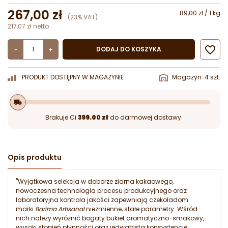
267,00 zł
89,00 zł / 1 kg
(23% VAT)
217,07 zł netto

DODAJ DO KOSZYKA
-
+
PRODUKT DOSTĘPNY W MAGAZYNIE
Magazyn: 4 szt.
local_shipping
Brakuje Ci
399.00 zł
do darmowej dostawy.
Opis produktu
"Wyjątkowa selekcja w doborze ziarna kakaowego,
nowoczesna technologia procesu produkcyjnego oraz
laboratoryjna kontrola jakości zapewniają czekoladom
marki
Barima Artisanal
niezmienne, stałe parametry. Wśród
nich należy wyróżnić bogaty bukiet aromatyczno-smakowy,
wysoki stopień płynności oraz jedwabistą konsystencję.