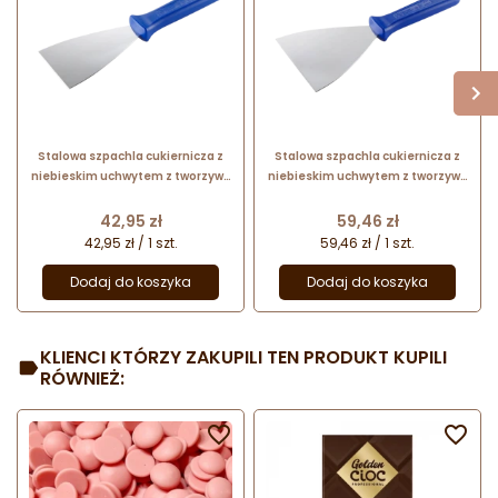
Stalowa szpachla cukiernicza z
Stalowa szpachla cukiernicza z
niebieskim uchwytem z tworzywa
niebieskim uchwytem z tworzywa
- dł. 24.5 x szer. 8 cm - nr. kat.
- dł. 24.5 x szer. 12 cm - nr. kat.
68675 Thermohauser
68695 Thermohauser
Cena
Cena
42,95 zł
59,46 zł
42,95 zł / 1 szt.
59,46 zł / 1 szt.
Dodaj do koszyka
Dodaj do koszyka
KLIENCI KTÓRZY ZAKUPILI TEN PRODUKT KUPILI
RÓWNIEŻ:

