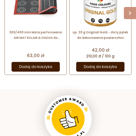
300/400 mm Mata perforowana
op. 20 g Original Gold - złoty pyłek
AIR MAT ECLAIR & CHOUX do
do dekorowania powierzchni
ptysiów i eklerów 40.113.99.0000
wyrobów cukierniczych - nr. kat.
Silikomart
WS-P-157 Food Colours
Cena
42,00 zł
Cena
63,00 zł
210,00 zł / 100 g
Dodaj do koszyka
Dodaj do koszyka