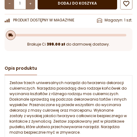

DODAJ DO KOSZYKA
-
+
PRODUKT DOSTĘPNY W MAGAZYNIE
Magazyn: 1 szt.
local_shipping
Brakuje Ci
399.00 zł
do darmowej dostawy.
Opis produktu
Zestaw trzech uniwersalnych narzędzi do tworzenia dekoracji
cukierniczych. Narzędzia posiadają dwa rodzaje końcówek do
wycinania kształtów z różnego rodzaju mas cukierniczych.
Doskonale sprawdzą się podczas dekorowania tortów i innych
wypieków. Przeznaczone są przede wszystkim do wycinania
dekoracji z masy cukrowej oraz marcepanu. Wykonane
zostały z wysokiej jakości tworzywa całkowicie bezpiecznego w
kontakcie z żywnością. Zestaw zapakowany jest w plastikowe
pudełko, które ułatwia przechowywanie narzędzi. Narzędzia
można bezpiecznie myć w zmywarce.