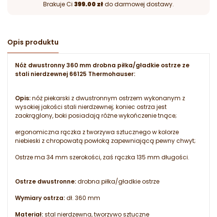
Brakuje Ci
399.00 zł
do darmowej dostawy.
Opis produktu
Nóż dwustronny 360 mm drobna piłka/gładkie ostrze ze
stali nierdzewnej 66125 Thermohauser:
Opis:
nóż piekarski z dwustronnym ostrzem wykonanym z
wysokiej jakości stali nierdzewnej; koniec ostrza jest
zaokrąglony, boki posiadają różne wykończenie tnące;
ergonomiczna rączka z tworzywa sztucznego w kolorze
niebieski z chropowatą powłoką zapewniającą pewny chwyt;
Ostrze ma 34 mm szerokości, zaś rączka 135 mm długości.
Ostrze dwustronne:
drobna piłka/gładkie ostrze
Wymiary ostrza:
dł. 360 mm
Materiał:
stal nierdzewna, tworzywo sztuczne