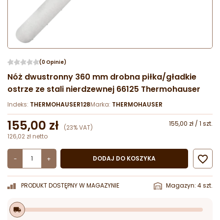
(0 Opinie)
Nóż dwustronny 360 mm drobna piłka/gładkie
ostrze ze stali nierdzewnej 66125 Thermohauser
Indeks:
THERMOHAUSER128
Marka:
THERMOHAUSER
155,00 zł
155,00 zł / 1 szt.
(23% VAT)
126,02 zł netto

DODAJ DO KOSZYKA
-
+
PRODUKT DOSTĘPNY W MAGAZYNIE
Magazyn: 4 szt.
local_shipping