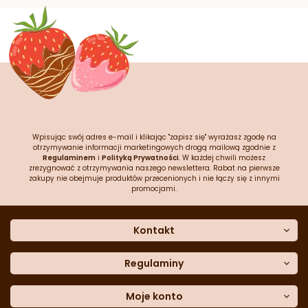
Wpisując swój adres e-mail i klikając "zapisz się" wyrażasz zgodę na
otrzymywanie informacji marketingowych drogą mailową zgodnie z
Regulaminem
i
Polityką Prywatności
. W każdej chwili możesz
zrezygnować z otrzymywania naszego newslettera. Rabat na pierwsze
zakupy nie obejmuje produktów przecenionych i nie łączy się z innymi
promocjami.
Kontakt
O nas
Dane kontaktowe
Regulaminy
Często zadawane pytania
Regulamin sklepu
Sklep stacjonarny
Polityka prywatności
Moje konto
Formularz kontaktowy