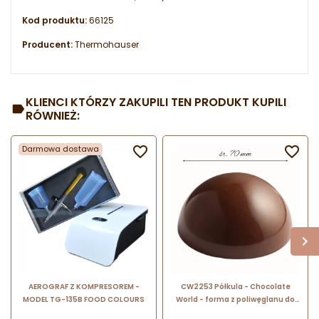
Kod produktu:
66125
Producent:
Thermohauser
KLIENCI KTÓRZY ZAKUPILI TEN PRODUKT KUPILI
RÓWNIEŻ:
Darmowa dostawa


AEROGRAF Z KOMPRESOREM -
CW2253 Półkula - Chocolate
MODEL TG-135B FOOD COLOURS
World - forma z poliwęglanu do
pralin - śr. 70 x wys. 35 mm / poj.