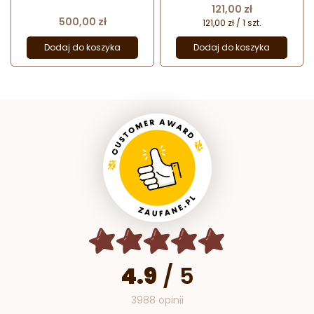
113 g x 6 pralin
Cena
121,00 zł
Cena
500,00 zł
121,00 zł / 1 szt.
Dodaj do koszyka
Dodaj do koszyka
4.9
/
5
3988 opinii