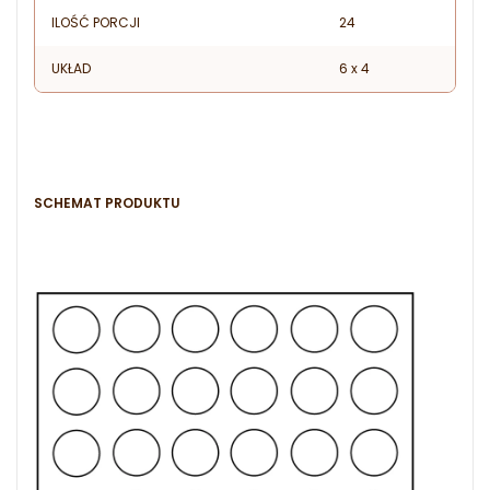
ILOŚĆ PORCJI
24
UKŁAD
6 x 4
SCHEMAT PRODUKTU