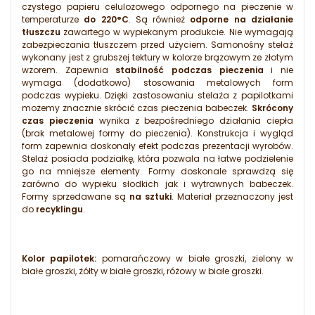
czystego papieru celulozowego odpornego na pieczenie w
temperaturze
do 220°C
. Są również
odporne na działanie
tłuszczu
zawartego w wypiekanym produkcie. Nie wymagają
zabezpieczania tłuszczem przed użyciem. Samonośny stelaż
wykonany jest z grubszej tektury w kolorze brązowym ze złotym
wzorem. Zapewnia
stabilność podczas pieczenia
i nie
wymaga (dodatkowo) stosowania metalowych form
podczas wypieku. Dzięki zastosowaniu stelaża z papilotkami
możemy znacznie skrócić czas pieczenia babeczek.
Skrócony
czas pieczenia
wynika z bezpośredniego działania ciepła
(brak metalowej formy do pieczenia). Konstrukcja i wygląd
form zapewnia doskonały efekt podczas prezentacji wyrobów.
Stelaż posiada podziałkę, która pozwala na łatwe podzielenie
go na mniejsze elementy. Formy doskonale sprawdzą się
zarówno do wypieku słodkich jak i wytrawnych babeczek.
Formy sprzedawane są
na sztuki
. Materiał przeznaczony jest
do
recyklingu
.
Kolor papilotek:
pomarańczowy w białe groszki, zielony w
białe groszki, żółty w białe groszki, różowy w białe groszki.