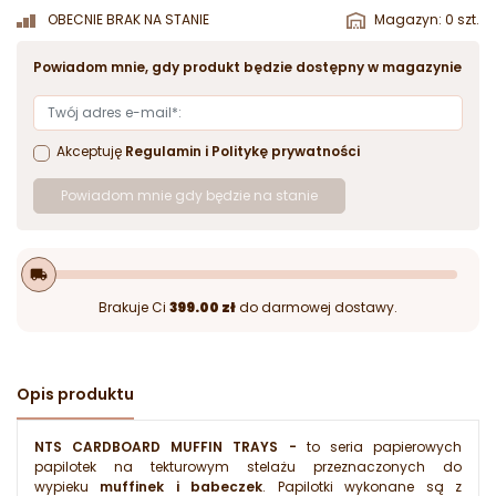
OBECNIE BRAK NA STANIE
Magazyn: 0 szt.
Powiadom mnie, gdy produkt będzie dostępny w magazynie
Akceptuję
Regulamin
i
Politykę prywatności
Powiadom mnie gdy będzie na stanie
local_shipping
Brakuje Ci
399.00 zł
do darmowej dostawy.
Opis produktu
NTS CARDBOARD MUFFIN TRAYS -
to seria papierowych
papilotek na tekturowym stelażu przeznaczonych do
wypieku
muffinek i babeczek
. Papilotki wykonane są z