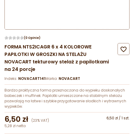
(0 Opinie)
FORMA NTS2ICAGR 6 x 4 KOLOROWE

PAPILOTKI W GROSZKI NA STELAŻU
NOVACART tekturowy stelaż z papilotkami
na 24 porcje
Indeks:
NOVACART141
Marka:
NOVACART
Bardzo praktyczna forma przeznaczona do wypieku doskonałych
babeczek i muffinek. Papilotki umieszczone na stabilnym stelażu
pozwalają na łatwe i szybkie przygotowanie słodkich i wytrawnych
wypieków.
6,50 zł
6,50 zł / 1 szt.
(23% VAT)
5,28 zł netto