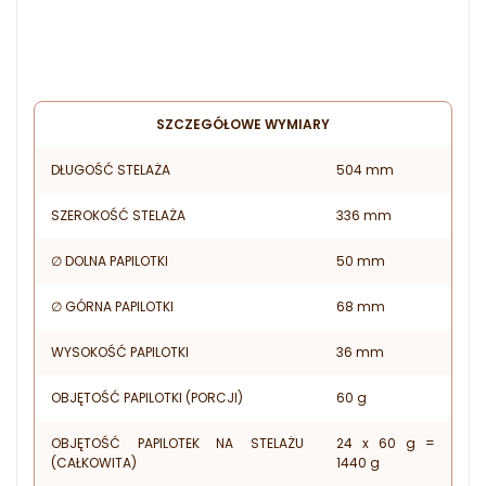
SZCZEGÓŁOWE WYMIARY
DŁUGOŚĆ STELAŻA
504 mm
SZEROKOŚĆ STELAŻA
336 mm
∅ DOLNA PAPILOTKI
50 mm
∅ GÓRNA PAPILOTKI
68 mm
WYSOKOŚĆ PAPILOTKI
36 mm
OBJĘTOŚĆ PAPILOTKI (PORCJI)
60 g
OBJĘTOŚĆ PAPILOTEK NA STELAŻU
24 x 60 g =
(CAŁKOWITA)
1440 g