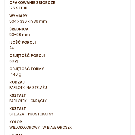
OPAKOWANIE ZBIORCZE
125 SZTUK
WYMIARY
504 x 336 x h 36 mm
ŚREDNICA
50-68 mm
ILOŚĆ PORCJI
24
OBJĘTOŚĆ PORCJI
60 g
OBJĘTOŚĆ FORMY
1440 g
RODZAJ
PAPILOTKI NA STELAŻU
KSZTAŁT
PAPILOTEK - OKRĄGŁY
KSZTAŁT
STELAŻA - PROSTOKĄTNY
KOLOR
WIELOKOLOROWY | W BIAŁE GROSZKI