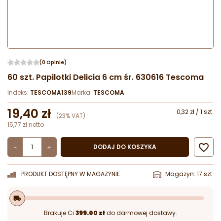
(0 Opinie)
60 szt. Papilotki Delicia 6 cm śr. 630616 Tescoma
Indeks:
TESCOMA139
Marka:
TESCOMA
19,40 zł
0,32 zł / 1 szt.
(23% VAT)
15,77 zł netto

DODAJ DO KOSZYKA
-
+
PRODUKT DOSTĘPNY W MAGAZYNIE
Magazyn: 17 szt.
local_shipping
Brakuje Ci
399.00 zł
do darmowej dostawy.