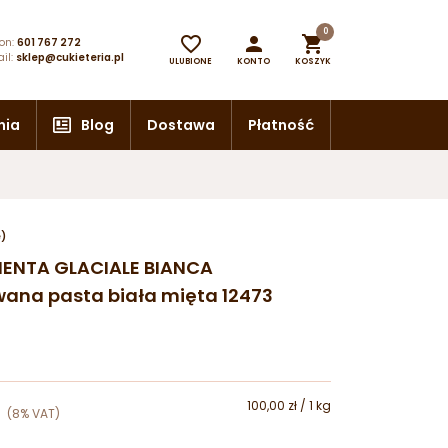
0



on:
601 767 272
il:
sklep@cukieteria.pl
ULUBIONE
KONTO
KOSZYK
nia
Blog
Dostawa
Płatność
e)
MENTA GLACIALE BIANCA
ana pasta biała mięta 12473
100,00 zł / 1 kg
(8% VAT)