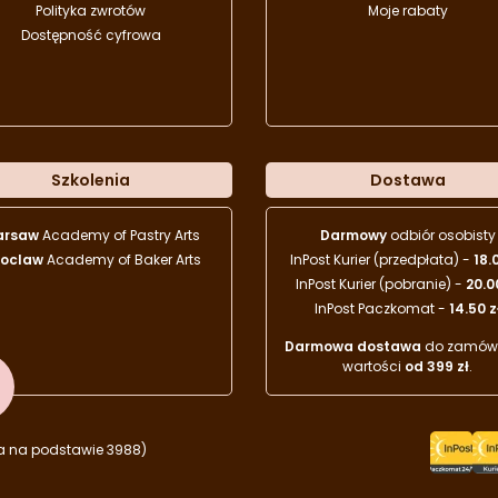
Polityka zwrotów
Moje rabaty
Dostępność cyfrowa
Szkolenia
Dostawa
arsaw
Academy of Pastry Arts
Darmowy
odbiór osobisty
oclaw
Academy of Baker Arts
InPost Kurier (przedpłata) -
18.
InPost Kurier (pobranie) -
20.0
InPost Paczkomat -
14.50 z
Darmowa dostawa
do zamówi
wartości
od 399 zł
.
a na podstawie 3988)