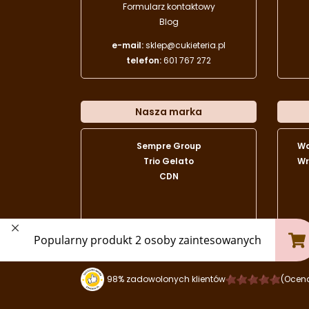
Formularz kontaktowy
Blog
e-mail:
sklep@cukieteria.pl
telefon:
601 767 272
Nasza marka
Sempre Group
W
Trio Gelato
Wr
CDN
98% zadowolonych klientów
(Ocen