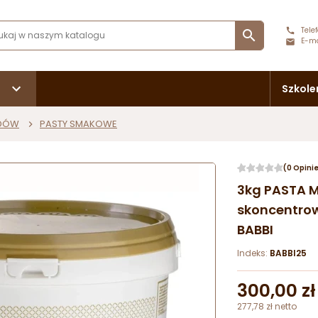
Telef

E-ma
Szkole
ODÓW
PASTY SMAKOWE
(0 Opini
3kg PASTA 
skoncentrow
BABBI
Indeks:
BABBI25
300,00 zł
277,78 zł netto