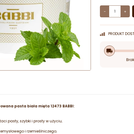
-
+
PRODUKT DOST
local_shipping
Brak
wana pasta biała mięta 12473 BABBI:
ci pasty, szybki i prosty w użyciu;
zemysłowego i rzemieślniczego;