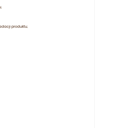
u;
adacji produktu;