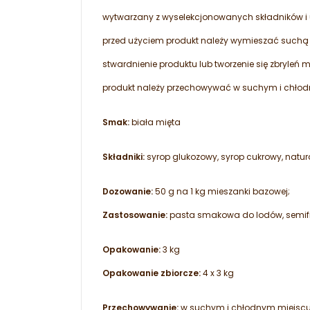
wytwarzany z wyselekcjonowanych składników i 
przed użyciem produkt należy wymieszać suchą ł
stwardnienie produktu lub tworzenie się zbryleń
produkt należy przechowywać w suchym i chłod
Smak:
biała mięta
Składniki:
syrop glukozowy, syrop cukrowy, natu
Dozowanie:
50 g na 1 kg mieszanki bazowej;
Zastosowanie:
pasta smakowa do lodów, semifr
Opakowanie:
3 kg
Opakowanie zbiorcze:
4 x 3 kg
Przechowywanie:
w suchym i chłodnym miejscu