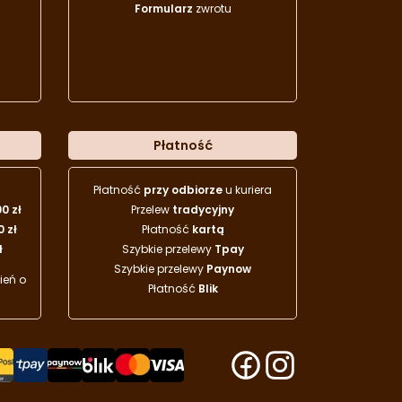
Formularz
zwrotu
Płatność
Płatność
przy odbiorze
u kuriera
00 zł
Przelew
tradycyjny
0 zł
Płatność
kartą
ł
Szybkie przelewy
Tpay
Szybkie przelewy
Paynow
eń o
Płatność
Blik