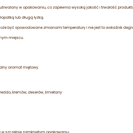
utrwalany w opakowaniu, co zapewnia wysoką jakość i trwałość produkt
opatką lub długą łyżką;
 może być spowodowane zmianami temperatury i nie jest to wskaźnik degr
nym miejscu.
ralny aromat miętowy.
eddo, kremów, deserów, śmietany
 w szczelnie zamkniętym opakowaniu;