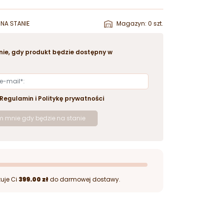
NA STANIE
Magazyn: 0 szt.
ie, gdy produkt będzie dostępny w
Regulamin
i
Politykę prywatności
 mnie gdy będzie na stanie
uje Ci
399.00 zł
do darmowej dostawy.