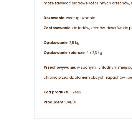
może zawierać śladowe ilości innych orzechów,
Dozowanie:
według uznania
Zastosowanie:
do lodów, kremów, deserów, do p
Opakowanie:
2,5 kg
Opakowanie zbiorcze:
4 x 2,3 kg
Przechowywanie:
w suchym i chłodnym miejscu
chronić przed działaniem obcych zapachów i be
Kod produktu:
12493
Producent:
BABBI