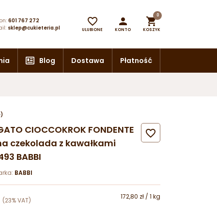
0



on:
601 767 272
il:
sklep@cukieteria.pl
ULUBIONE
KONTO
KOSZYK
nia
Blog
Dostawa
Płatność
e)
EGATO CIOCCOKROK FONDENTE

na czekolada z kawałkami
493 BABBI
arka:
BABBI
172,80 zł / 1 kg
(23% VAT)