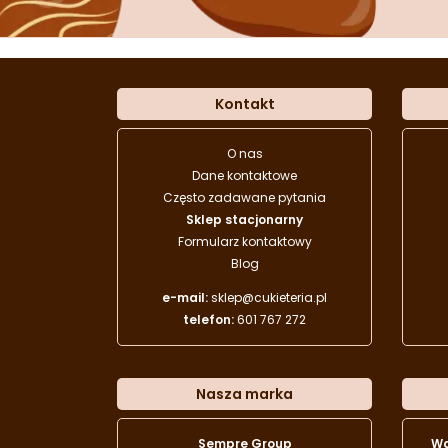
Kontakt
O nas
Dane kontaktowe
Często zadawane pytania
Sklep stacjonarny
Formularz kontaktowy
Blog
e-mail:
sklep@cukieteria.pl
telefon:
601 767 272
Nasza marka
Sempre Group
W