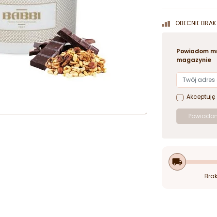
OBECNIE BRAK 
Powiadom mn
magazynie
Akceptuję
Powiadom
local_shipping
Brak