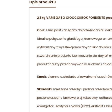
Opis produktu
2,5kg VARIEGATO CIOCCOKROK FONDENTE pasta
Opis:
seria past variegato do przekładania i dek
idealne połączenie gładkiego, kremowego smaku
wytwarzany z wyselekcjonowanych składników i 
stwardnienie produktu lub tworzenie się zbryleń
produkt należy przechowywać w suchym i chłodn
Smak:
ciemna czekolada z kawałkami orzechów
Składniki:
mieszane orzechy i pralina orzechowa 
prażone orzechy laskowe, olej kokosowy, odtłusz
emulgator: lecytyna sojowa (E322), ekstrakt z la