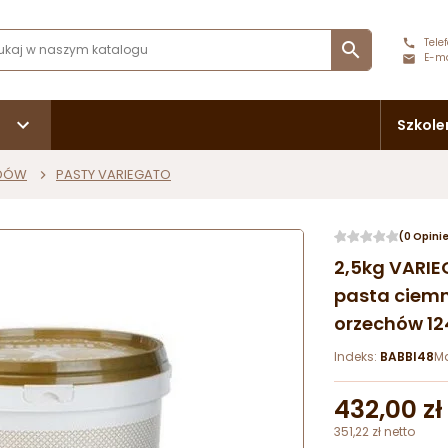
Telef

E-ma
Szkole
ODÓW
PASTY VARIEGATO
(0 Opini
2,5kg VARI
pasta ciem
orzechów 12
Indeks:
BABBI48
M
432,00 zł
351,22 zł netto