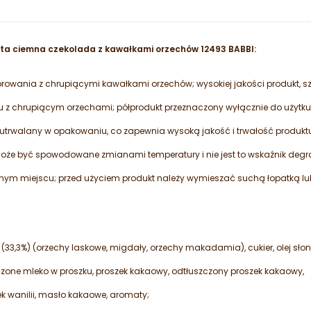
 ciemna czekolada z kawałkami orzechów 12493 BABBI:
orowania z chrupiącymi kawałkami orzechów; wysokiej jakości produkt, szy
 z chrupiącym orzechami; półprodukt przeznaczony wyłącznie do użytku
utrwalany w opakowaniu, co zapewnia wysoką jakość i trwałość produkt
 może być spowodowane zmianami temperatury i nie jest to wskaźnik degr
ym miejscu; przed użyciem produkt należy wymieszać suchą łopatką lu
(33,3%) (orzechy laskowe, migdały, orzechy makadamia), cukier, olej sło
czone mleko w proszku, proszek kakaowy, odtłuszczony proszek kakaowy,
sek wanilii, masło kakaowe, aromaty;