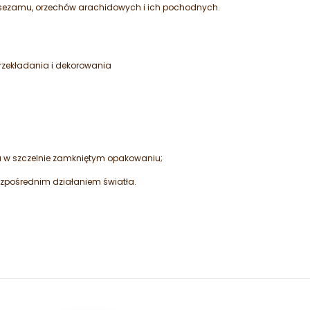
 sezamu, orzechów arachidowych i ich pochodnych.
rzekładania i dekorowania
 w szczelnie zamkniętym opakowaniu;
zpośrednim działaniem światła.