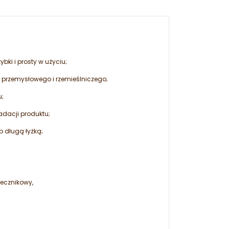
bki i prosty w użyciu;
 przemysłowego i rzemieślniczego;
u;
adacji produktu;
b długą łyżką;
necznikowy,