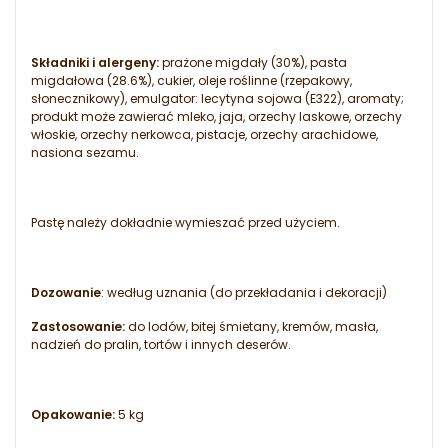
Składniki i alergeny:
prażone migdały (30%), pasta
migdałowa (28.6%), cukier, oleje roślinne (rzepakowy,
słonecznikowy), emulgator: lecytyna sojowa (E322), aromaty;
produkt może zawierać mleko, jaja, orzechy laskowe, orzechy
włoskie, orzechy nerkowca, pistacje, orzechy arachidowe,
nasiona sezamu.
Pastę należy dokładnie wymieszać przed użyciem.
Dozowanie
: według uznania (do przekładania i dekoracji)
Zastosowanie:
do lodów, bitej śmietany, kremów, masła,
nadzień do pralin, tortów i innych deserów.
Opakowanie:
5 kg