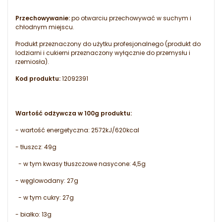
Przechowywanie:
po otwarciu przechowywać w suchym i
chłodnym miejscu.
Produkt przeznaczony do użytku profesjonalnego (produkt do
lodziarni i cukierni przeznaczony wyłącznie do przemysłu i
rzemiosła).
Kod produktu:
12092391
Wartość odżywcza w 100g produktu:
- wartość energetyczna: 2572kJ/620kcal
- tłuszcz: 49g
- w tym kwasy tłuszczowe nasycone: 4,5g
- węglowodany: 27g
- w tym cukry: 27g
- białko: 13g