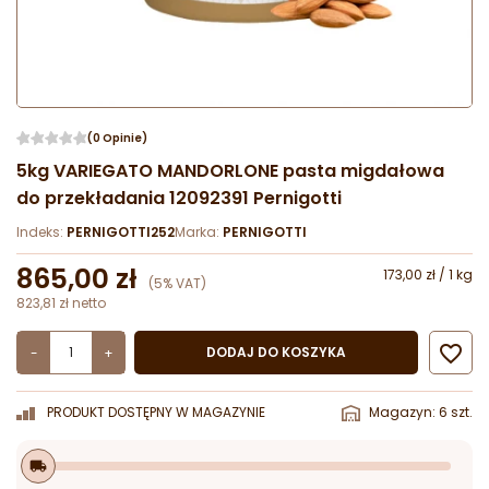
(0 Opinie)
5kg VARIEGATO MANDORLONE pasta migdałowa
do przekładania 12092391 Pernigotti
Indeks:
PERNIGOTTI252
Marka:
PERNIGOTTI
865,00 zł
173,00 zł / 1 kg
(5% VAT)
823,81 zł netto

DODAJ DO KOSZYKA
-
+
PRODUKT DOSTĘPNY W MAGAZYNIE
Magazyn: 6 szt.
local_shipping