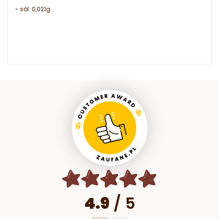
- sól: 0,021g
4.9
/
5