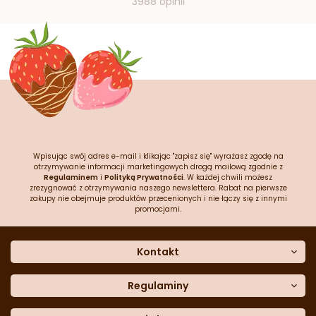
3988 opinii
Wpisując swój adres e-mail i klikając "zapisz się" wyrażasz zgodę na
otrzymywanie informacji marketingowych drogą mailową zgodnie z
Regulaminem
i
Polityką Prywatności
. W każdej chwili możesz
zrezygnować z otrzymywania naszego newslettera. Rabat na pierwsze
zakupy nie obejmuje produktów przecenionych i nie łączy się z innymi
promocjami.
Kontakt
O nas
Dane kontaktowe
Regulaminy
Często zadawane pytania
Regulamin sklepu
Sklep stacjonarny