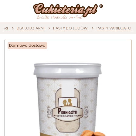
ówna
DLA LODZIARNI
PASTY DO LODÓW
PASTY VARIEGATO
Darmowa dostawa