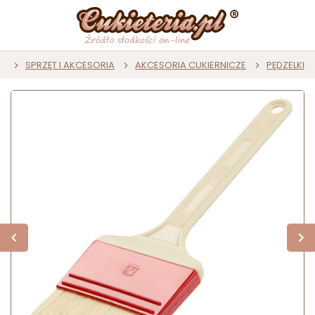
a
SPRZĘT I AKCESORIA
AKCESORIA CUKIERNICZE
PĘDZELKI