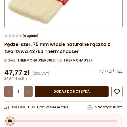
(0 Opinie)
Pędzel szer. 75 mm włosie naturalne rączka z
tworzywa 43763 Thermohauser
Indeks:
THERMOHAUSER86
Marka:
THERMOHAUSER
47,77 zł
47,77 zł / 1 szt.
(23% VAT)
38,84 zł netto

DODAJ DO KOSZYKA
-
+
PRODUKT DOSTĘPNY W MAGAZYNIE
Magazyn: 10 szt.
local_shipping