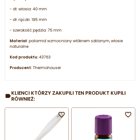
- dł. włosia: 40 mm
- dł. rączki: 195 mm
- szerokość pędzla: 75 mm
Materiał
: poliamid wzmocniony włóknem szklanym, włosie
naturalne
Kod produktu:
43763
Producent:
Thermohauser
KLIENCI KTÓRZY ZAKUPILI TEN PRODUKT KUPILI
RÓWNIEŻ:

