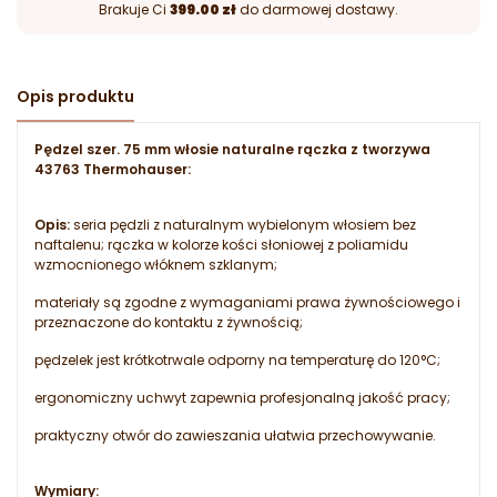
Brakuje Ci
399.00 zł
do darmowej dostawy.
Opis produktu
Pędzel szer. 75 mm włosie naturalne rączka z tworzywa
43763 Thermohauser:
Opis:
seria pędzli z naturalnym wybielonym włosiem bez
naftalenu; rączka w kolorze kości słoniowej z poliamidu
wzmocnionego włóknem szklanym;
materiały są zgodne z wymaganiami prawa żywnościowego i
przeznaczone do kontaktu z żywnością;
pędzelek jest krótkotrwale odporny na temperaturę do 120°C;
ergonomiczny uchwyt zapewnia profesjonalną jakość pracy;
praktyczny otwór do zawieszania ułatwia przechowywanie.
Wymiary: