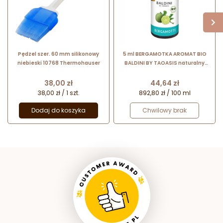
Pędzel szer. 60 mm silikonowy
5 ml BERGAMOTKA AROMAT BIO
niebieski 10768 Thermohauser
BALDINI BY TAOASIS naturalny
aromat z czystego olejku
eterycznego
Cena
Cena
38,00 zł
44,64 zł
38,00 zł / 1 szt.
892,80 zł / 100 ml
Dodaj do koszyka
Chwilowy brak