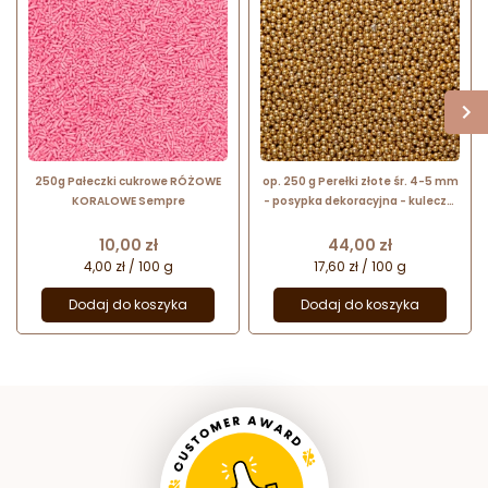
250g Pałeczki cukrowe RÓŻOWE
op. 250 g Perełki złote śr. 4-5 mm
KORALOWE Sempre
- posypka dekoracyjna - kuleczki
cukrowe z metalicznym
połyskiem
Cena
Cena
10,00 zł
44,00 zł
4,00 zł / 100 g
17,60 zł / 100 g
Dodaj do koszyka
Dodaj do koszyka