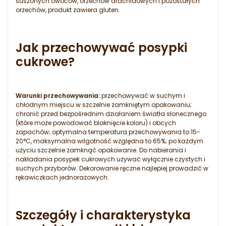
suszonych owoców, orzechów arachidowych i pozostałych
orzechów, produkt zawiera gluten.
Jak przechowywać posypki
cukrowe?
Warunki przechowywania:
przechowywać w suchym i
chłodnym miejscu w szczelnie zamkniętym opakowaniu;
chronić przed bezpośrednim działaniem światła słonecznego
(które może powodować blaknięcie koloru) i obcych
zapachów; optymalna temperatura przechowywania to 15-
20°C, maksymalna wilgotność względna to 65%; po każdym
użyciu szczelnie zamknąć opakowanie. Do nabierania i
nakładania posypek cukrowych używać wyłącznie czystych i
suchych przyborów. Dekorowanie ręczne najlepiej prowadzić w
rękawiczkach jednorazowych.
Szczegóły i charakterystyka