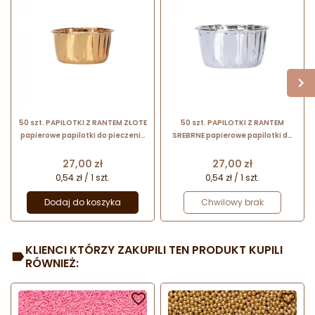
50 szt. PAPILOTKI Z RANTEM ZŁOTE
50 szt. PAPILOTKI Z RANTEM
papierowe papilotki do pieczenia
SREBRNE papierowe papilotki do
z aluminiową powłoką w kolorze
pieczenia z aluminiową powłoką w
złotym
kolorze złotym
Cena
Cena
27,00 zł
27,00 zł
0,54 zł / 1 szt.
0,54 zł / 1 szt.
Dodaj do koszyka
Chwilowy brak
KLIENCI KTÓRZY ZAKUPILI TEN PRODUKT KUPILI
RÓWNIEŻ:

