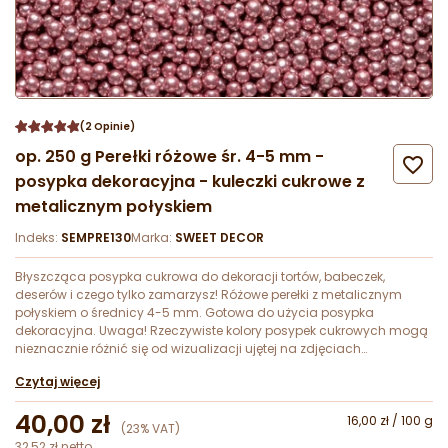
(2 Opinie)
op. 250 g Perełki różowe śr. 4-5 mm -

posypka dekoracyjna - kuleczki cukrowe z
metalicznym połyskiem
Indeks:
SEMPRE130
Marka:
SWEET DECOR
Błyszcząca posypka cukrowa do dekoracji tortów, babeczek,
deserów i czego tylko zamarzysz! Różowe perełki z metalicznym
połyskiem o średnicy 4-5 mm. Gotowa do użycia posypka
dekoracyjna. Uwaga! Rzeczywiste kolory posypek cukrowych mogą
nieznacznie różnić się od wizualizacji ujętej na zdjęciach
katalogowych produktu.
Czytaj więcej
40,00 zł
16,00 zł / 100 g
(23% VAT)
32,52 zł netto