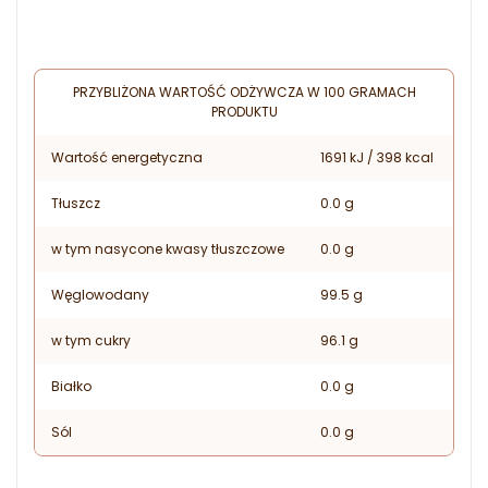
PRZYBLIŻONA WARTOŚĆ ODŻYWCZA W 100 GRAMACH
PRODUKTU
Wartość energetyczna
1691 kJ / 398 kcal
Tłuszcz
0.0 g
w tym nasycone kwasy tłuszczowe
0.0 g
Węglowodany
99.5 g
w tym cukry
96.1 g
Białko
0.0 g
Sól
0.0 g