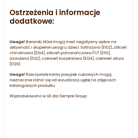
Ostrzeżenia i informacje
dodatkowe:
Uwaga!
Barwniki, które mogą mieć negatywny wpływ na
aktywność i skupienie uwagi u dzieci: tartrazyna (E102), żółcień
chinolinowa (E104), żółcień pomarańczowa FCF (E110),
azorubina (E122), czerwień koszenilowa (E124), czerwień allura
(E129).
Uwaga!
Rzeczywiste kolory posypek cukrowych mogą
nieznacznie różnić się od wizualizacji ujętej na zdjęciach
katalogowych produktu.
Wyprodukowano w UE dla Sempre Group.