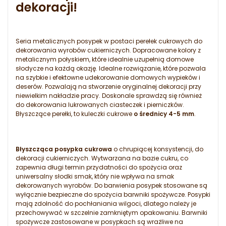
dekoracji!
Seria metalicznych posypek w postaci perełek cukrowych do
dekorowania wyrobów cukierniczych. Dopracowane kolory z
metalicznym połyskiem, które idealnie uzupełnią domowe
słodycze na każdą okazję. Idealne rozwiązanie, które pozwala
na szybkie i efektowne udekorowanie domowych wypieków i
deserów. Pozwalają na stworzenie oryginalnej dekoracji przy
niewielkim nakładzie pracy. Doskonale sprawdzą się również
do dekorowania lukrowanych ciasteczek i pierniczków.
Błyszczące perełki, to kuleczki cukrowe
o średnicy 4-5 mm
.
Błyszcząca posypka cukrowa
o chrupiącej konsystencji, do
dekoracji cukierniczych. Wytwarzana na bazie cukru, co
zapewnia długi termin przydatności do spożycia oraz
uniwersalny słodki smak, który nie wpływa na smak
dekorowanych wyrobów. Do barwienia posypek stosowane są
wyłącznie bezpieczne do spożycia barwniki spożywcze. Posypki
mają zdolność do pochłaniania wilgoci, dlatego należy je
przechowywać w szczelnie zamkniętym opakowaniu. Barwniki
spożywcze zastosowane w posypkach są wrażliwe na