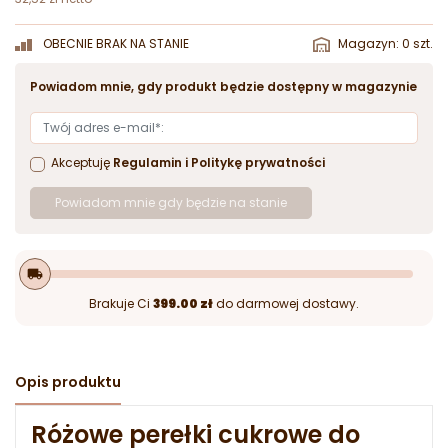
OBECNIE BRAK NA STANIE
Magazyn: 0 szt.
Powiadom mnie, gdy produkt będzie dostępny w magazynie
Akceptuję
Regulamin
i
Politykę prywatności
Powiadom mnie gdy będzie na stanie
local_shipping
Brakuje Ci
399.00 zł
do darmowej dostawy.
Opis produktu
Różowe perełki cukrowe do