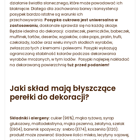
działanie światła słonecznego, które może powodować ich
blaknięcie. Dlatego dla zachowania barwy i konsystencji
posypek bardzo istotne są warunki ich
przechowywania.
Posypka cukrowa jest uniwersalna w
zastosowaniu
, doskonale sprawdzi się na każdą okazje.
Będzie idealna do dekoracji: ciasteczek, pierniczków, babeczek,
muffinek, tortów, deserów, wypieków, cake pops, pralin, trufli,
czekolady, lodów oraz wielu innych słodkich wyrobów,
zwłaszcza tych z kremami i polewami. Posypki wykazują
ograniczoną stabilność kolorów podczas dekorowania
wyrobów mrożonych, w tym lodów. Posypki najlepiej nakładać
na dekorowaną powierzchnię
tuż przed podaniem!
Jaki skład mają błyszczące
perełki do dekoracji?
Składniki i alergeny:
cukier (96%), mąka ryżowa, syrop
glukozowy, maltodekstryna, mąka pszenna, żelatyna, szelak
(E904), barwnik spożywczy: srebro (E174), koszenila (E120);
produkt może zawierać śladowe ilości mleka, lecytyny sojowej,