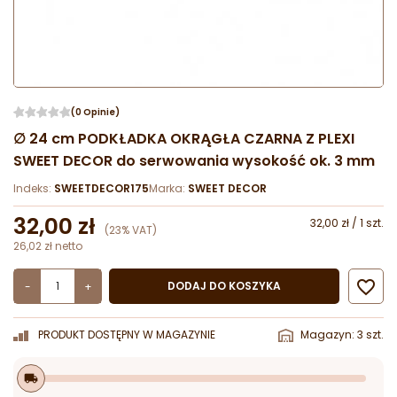
(0 Opinie)
∅ 24 cm PODKŁADKA OKRĄGŁA CZARNA Z PLEXI
SWEET DECOR do serwowania wysokość ok. 3 mm
Indeks:
SWEETDECOR175
Marka:
SWEET DECOR
32,00 zł
32,00 zł / 1 szt.
(23% VAT)
26,02 zł netto

DODAJ DO KOSZYKA
-
+
PRODUKT DOSTĘPNY W MAGAZYNIE
Magazyn: 3 szt.
local_shipping