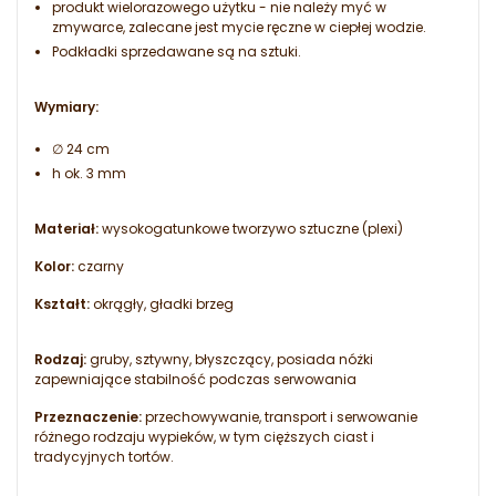
produkt wielorazowego użytku - nie należy myć w
zmywarce, zalecane jest mycie ręczne w ciepłej wodzie.
Podkładki sprzedawane są na sztuki.
Wymiary:
∅ 24 cm
h ok. 3 mm
Materiał:
wysokogatunkowe tworzywo sztuczne (plexi)
Kolor:
czarny
Kształt:
okrągły, gładki brzeg
Rodzaj:
gruby, sztywny, błyszczący, posiada nóżki
zapewniające stabilność podczas serwowania
Przeznaczenie:
przechowywanie, transport i serwowanie
różnego rodzaju wypieków, w tym cięższych ciast i
tradycyjnych tortów.