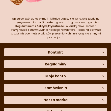
Wpisując swój adres e-mail i klikając "zapisz się" wyrażasz zgodę na
otrzymywanie informacji marketingowych drogą mailową zgodnie z
Regulaminem
i
Polityką Prywatności
. W każdej chwili możesz
zrezygnować z otrzymywania naszego newslettera. Rabat na pierwsze
zakupy nie obejmuje produktów przecenionych i nie łączy się z innymi
promocjami.
Kontakt
O nas
Dane kontaktowe
Regulaminy
Często zadawane pytania
Regulamin sklepu
Sklep stacjonarny
Polityka prywatności
Moje konto
Formularz kontaktowy
Polityka cookies
Załóż konto
Blog
Polityka reklamacji
Zamówienia
Moje dane
Polityka zwrotów
Historia zamówień
e-mail:
Sposoby dostawy
sklep@cukieteria.pl
Dostępność cyfrowa
Lista ulubionych
telefon:
Metody płatności
Nasza marka
601 767 272
Moje rabaty
Dane do przelewu
Sempre Group
Formularz
reklamacji