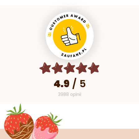
4.9
/
5
3988 opinii