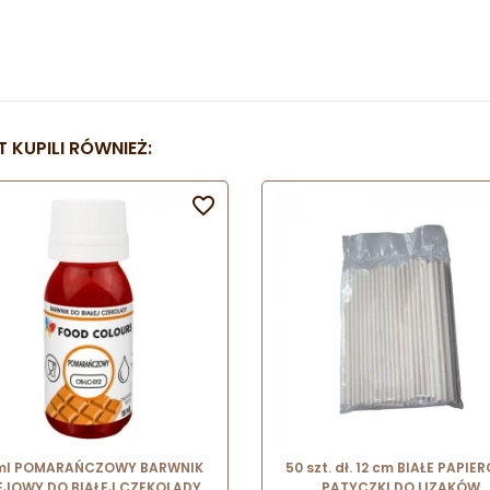
 KUPILI RÓWNIEŻ:

 ml POMARAŃCZOWY BARWNIK
50 szt. dł. 12 cm BIAŁE PAPIE
EJOWY DO BIAŁEJ CZEKOLADY
PATYCZKI DO LIZAKÓW