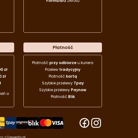
Formularz
zwrotu
Płatność
Płatność
przy odbiorze
u kuriera
00 zł
Przelew
tradycyjny
0 zł
Płatność
kartą
ł
Szybkie przelewy
Tpay
Szybkie przelewy
Paynow
eń o
Płatność
Blik
acy z
Convertis.pl