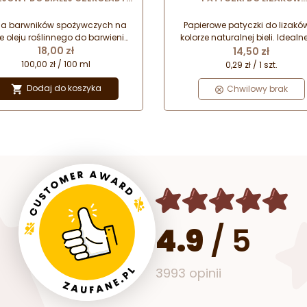
OS-LC-012 FOOD COLOURS
99.411.99.0001 WONDER CA
arwnik spożywczy w formie
SILIKOMART
ia barwników spożywczych na
Papierowe patyczki do lizakó
emulsji
e oleju roślinnego do barwienia
kolorze naturalnej bieli. Idealn
Cena
Cena
białej czekolady i mas
18,00 zł
klasycznych lizaków, lizaków
14,50 zł
erniczych o wysokiej zawartości
izomaltu, czekolady i lizaków
100,00 zł / 100 ml
0,29 zł / 1 szt.
tłuszczu.
ciasta (cake pop).
Dodaj do koszyka

Chwilowy brak
4.9
/
5
3993 opinii