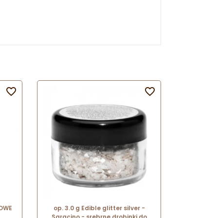


ROWE
op. 3.0 g Edible glitter silver -
Saracino - srebrne drobinki do