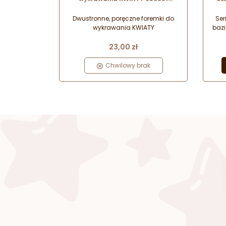
Delicia Tescoma
b
Dwustronne, poręczne foremki do
Ser
wykrawania KWIATY
bazi
Cena
cuki
23,00 zł
Chwilowy brak