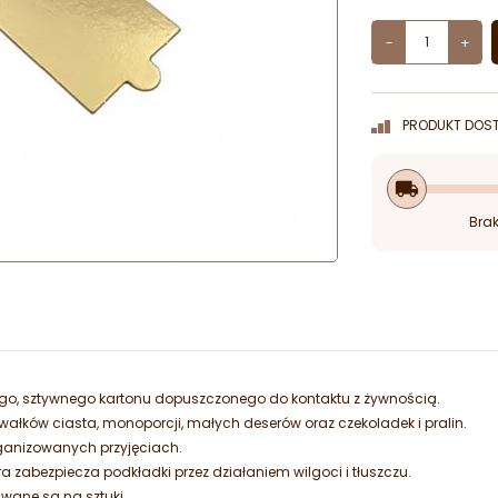
-
+
PRODUKT DOST
local_shipping
Brak
ego, sztywnego kartonu dopuszczonego do kontaktu z żywnością.
ałków ciasta, monoporcji, małych deserów oraz czekoladek i pralin.
rganizowanych przyjęciach.
a zabezpiecza podkładki przez działaniem wilgoci i tłuszczu.
wane są na sztuki.