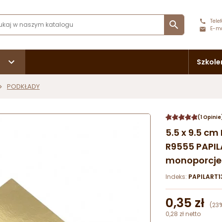
Telef

E-ma
Szkole
PODKŁADY
(1 Opinie
5.5 x 9.5 
R9555 PAPIL
monoporcje
Indeks:
PAPILART1
0,35 zł
(23
0,28 zł netto