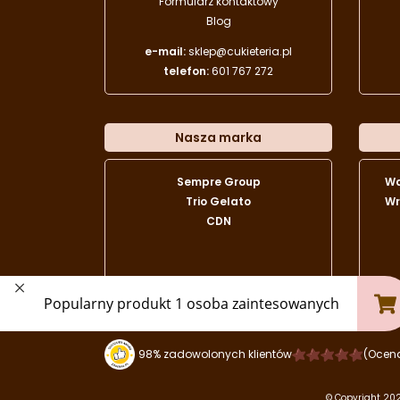
Formularz kontaktowy
Blog
e-mail:
sklep@cukieteria.pl
telefon:
601 767 272
Nasza marka
Sempre Group
W
Trio Gelato
Wr
CDN
98% zadowolonych klientów
(Ocen
© Copyright 202