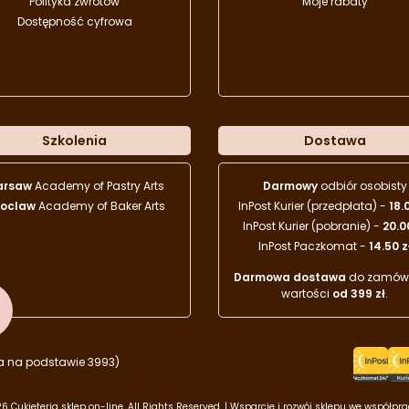
Polityka zwrotów
Moje rabaty
Dostępność cyfrowa
Szkolenia
Dostawa
arsaw
Academy of Pastry Arts
Darmowy
odbiór osobisty
oclaw
Academy of Baker Arts
InPost Kurier (przedpłata) -
18.
InPost Kurier (pobranie) -
20.0
InPost Paczkomat -
14.50 z
Darmowa dostawa
do zamówi
wartości
od 399 zł
.
a na podstawie 3993)
6 Cukieteria sklep on-line. All Rights Reserved. | Wsparcie i rozwój sklepu we współpr