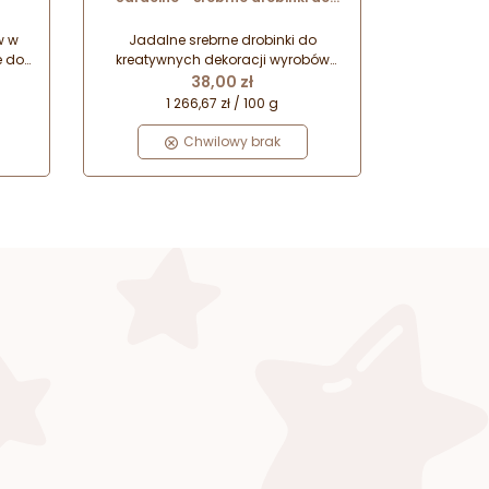
KES
kreatywnych dekoracji
spożywczych - srebrny brokat
w w
Jadalne srebrne drobinki do
spożywczy
e do
kreatywnych dekoracji wyrobów
Cena
 z
cukierniczych. Do ozdabiania
38,00 zł
 z
napojów, wyrobów z izomaltu oraz
1 266,67 zł / 100 g
wypieków. Srebrny brokat spożywczy
- dekoracyjna posypka cukiernicza!
Chwilowy brak