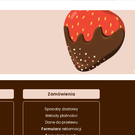
Zamówienia
Sposoby dostawy
Metody płatności
Dane do przelewu
Formularz
reklamacji