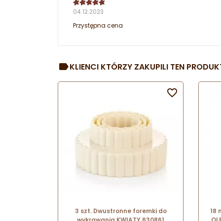
04.12.2023
Przystępna cena
KLIENCI KTÓRZY ZAKUPILI TEN PRODUKT

3 szt. Dwustronne foremki do
18
wykrawania KWIATY 630861
OL