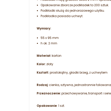
Opakowanie zbiorcze podkładek to 200 sztuk.
Podkładki służą do jednorazowego użytku.
Podkładka posiada uchwyt.
Wymiary:
55 x 95 mm
h ok. 2 mm
Materiał:
karton
Kolor:
złoty
Kształt:
prostokątny, gładki brzeg, z uchwytem
Rodzaj:
cienka, sztywna, jednostronnie foliowan
Przeznaczenie:
przechowywanie, transport i serw
Opakowanie
: 1 szt.