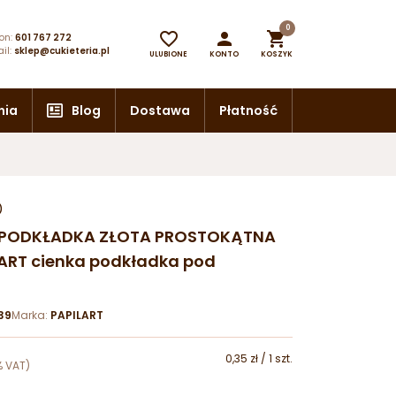
0



on:
601 767 272
il:
sklep@cukieteria.pl
ULUBIONE
KONTO
KOSZYK
nia
Blog
Dostawa
Płatność
)
cm PODKŁADKA ZŁOTA PROSTOKĄTNA
ART cienka podkładka pod
39
Marka:
PAPILART
0,35 zł / 1 szt.
% VAT)