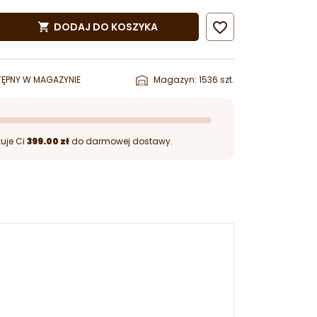

DODAJ DO KOSZYKA

ĘPNY W MAGAZYNIE
Magazyn: 1536 szt.
uje Ci
399.00 zł
do darmowej dostawy.