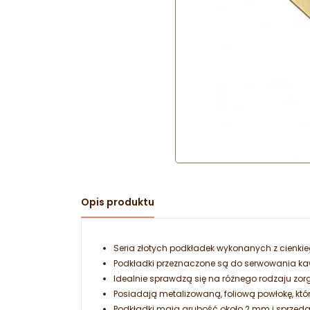
Opis produktu
Seria złotych podkładek wykonanych z cienki
Podkładki przeznaczone są do serwowania kaw
Idealnie sprawdzą się na różnego rodzaju zo
Posiadają metalizowaną, foliową powłokę, któr
Podkładki mają grubość około 2 mm i sprzeda