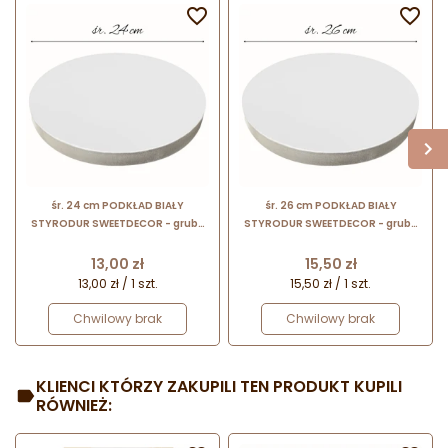


śr. 24 cm PODKŁAD BIAŁY
śr. 26 cm PODKŁAD BIAŁY
STYRODUR SWEETDECOR - gruby
STYRODUR SWEETDECOR - gruby
podkład do tortów o wysokości ok.
podkład do tortów o wysokości ok.
2.2 cm
2.2 cm
Cena
Cena
13,00 zł
15,50 zł
13,00 zł / 1 szt.
15,50 zł / 1 szt.
Chwilowy brak
Chwilowy brak
KLIENCI KTÓRZY ZAKUPILI TEN PRODUKT KUPILI
RÓWNIEŻ: