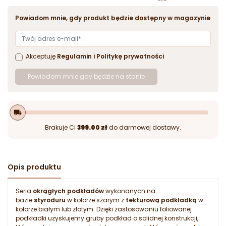
Powiadom mnie, gdy produkt będzie dostępny w magazynie
Akceptuję
Regulamin
i
Politykę prywatności
Powiadom mnie gdy będzie na stanie
local_shipping
Brakuje Ci
399.00 zł
do darmowej dostawy.
Opis produktu
Seria
okrągłych podkładów
wykonanych na
bazie
styroduru
w kolorze szarym z
tekturową podkładką
w
kolorze białym lub złotym. Dzięki zastosowaniu foliowanej
podkładki uzyskujemy gruby podkład o solidnej konstrukcji,