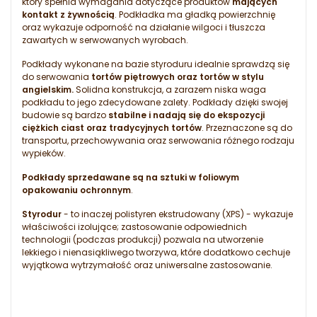
który spełnia wymagania dotyczące produktów
mających
kontakt z żywnością
. Podkładka ma gładką powierzchnię
oraz wykazuje odporność na działanie wilgoci i tłuszcza
zawartych w serwowanych wyrobach.
Podkłady wykonane na bazie styroduru idealnie sprawdzą się
do serwowania
tortów piętrowych oraz tortów w stylu
angielskim.
Solidna konstrukcja, a zarazem niska waga
podkładu to jego zdecydowane zalety. Podkłady dzięki swojej
budowie są bardzo
stabilne i nadają się do ekspozycji
ciężkich ciast oraz tradycyjnych tortów
. Przeznaczone są do
transportu, przechowywania oraz serwowania różnego rodzaju
wypieków.
Podkłady sprzedawane są na sztuki w foliowym
opakowaniu ochronnym
.
Styrodur
- to inaczej polistyren ekstrudowany (XPS) - wykazuje
właściwości izolujące; zastosowanie odpowiednich
technologii (podczas produkcji) pozwala na utworzenie
lekkiego i nienasiąkliwego tworzywa, które dodatkowo cechuje
wyjątkowa wytrzymałość oraz uniwersalne zastosowanie.