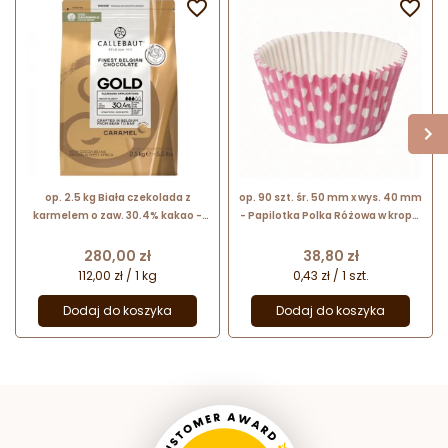


op. 2.5 kg Biała czekolada z
op. 90 szt. śr. 50 mm x wys. 40 mm
karmelem o zaw. 30.4% kakao -
- Papilotka Polka Różowa w kropki
Gold Chocolate Callebaut - nr.
- sztywne silikonowane foremki
kat. CHK-R30GOLD-E4-U70
do babeczek
Cena
Cena
280,00 zł
38,80 zł
112,00 zł / 1 kg
0,43 zł / 1 szt.
Dodaj do koszyka
Dodaj do koszyka