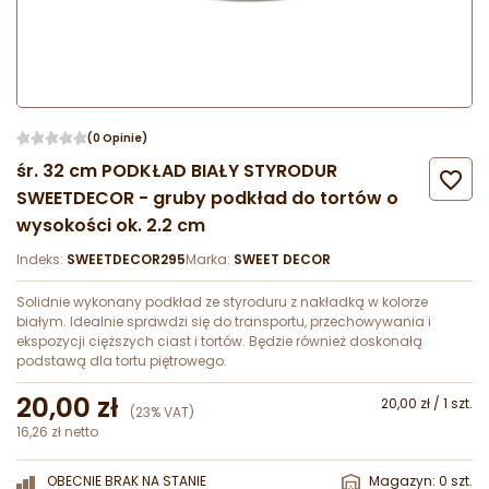
(0 Opinie)
śr. 32 cm PODKŁAD BIAŁY STYRODUR

SWEETDECOR - gruby podkład do tortów o
wysokości ok. 2.2 cm
Indeks:
SWEETDECOR295
Marka:
SWEET DECOR
Solidnie wykonany podkład ze styroduru z nakładką w kolorze
białym. Idealnie sprawdzi się do transportu, przechowywania i
ekspozycji cięższych ciast i tortów. Będzie również doskonałą
podstawą dla tortu piętrowego.
20,00 zł
20,00 zł / 1 szt.
(23% VAT)
16,26 zł netto
OBECNIE BRAK NA STANIE
Magazyn: 0 szt.