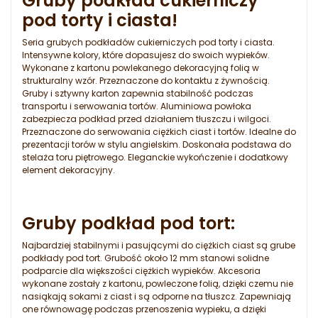
Gruby podkład cukierniczy
pod torty i ciasta!
Seria grubych podkładów cukierniczych pod torty i ciasta.
Intensywne kolory, które dopasujesz do swoich wypieków.
Wykonane z kartonu powlekanego dekoracyjną folią w
strukturalny wzór. Przeznaczone do kontaktu z żywnością.
Gruby i sztywny karton zapewnia stabilność podczas
transportu i serwowania tortów. Aluminiowa powłoka
zabezpiecza podkład przed działaniem tłuszczu i wilgoci.
Przeznaczone do serwowania ciężkich ciast i tortów. Idealne do
prezentacji torów w stylu angielskim. Doskonała podstawa do
stelaża toru piętrowego. Eleganckie wykończenie i dodatkowy
element dekoracyjny.
Gruby podkład pod tort:
Najbardziej stabilnymi i pasującymi do ciężkich ciast są grube
podkłady pod tort. Grubość około 12 mm stanowi solidne
podparcie dla większości ciężkich wypieków. Akcesoria
wykonane zostały z kartonu, powleczone folią, dzięki czemu nie
nasiąkają sokami z ciast i są odporne na tłuszcz. Zapewniają
one równowagę podczas przenoszenia wypieku, a dzięki