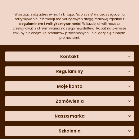
Wpisując swój adres e-mail i klikając "zapisz się" wyrażasz zgodę na
otrzymywanie informacji marketingowych drogą mailową zgodnie z
Regulaminem
i
Polityką Prywatności
. W każdej chwili możesz
zrezygnować z otrzymywania naszego newslettera. Rabat na pierwsze
zakupy nie obejmuje produktów przecenionych i nie łączy się z innymi
promocjami.
Kontakt
O nas
Dane kontaktowe
Regulaminy
Często zadawane pytania
Regulamin sklepu
Sklep stacjonarny
Polityka prywatności
Moje konto
Formularz kontaktowy
Polityka cookies
Załóż konto
Blog
Polityka reklamacji
Zamówienia
Moje dane
Polityka zwrotów
Historia zamówień
e-mail:
Sposoby dostawy
sklep@cukieteria.pl
Dostępność cyfrowa
Lista ulubionych
telefon:
Metody płatności
Nasza marka
601 767 272
Moje rabaty
Dane do przelewu
Sempre Group
Formularz
reklamacji
Trio Gelato
Szkolenia
Formularz
zwrotu
CDN
Warsaw
Academy of Pastry Arts