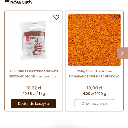
RÓWNIEŻ:


250g SUGAR PASTE POP BROWN
250g Pałeczki cukrowe
25325 MODECOR brązowa masa
POMARAŃCZOWE MARCHEWKOWE
cukrowa bezglutenowa
Sempre
Cena
Cena
10,22 zł
10,00 zł
40,88 zł / 1 kg
4,00 zł / 100 g
Dodaj do koszyka
Chwilowy brak