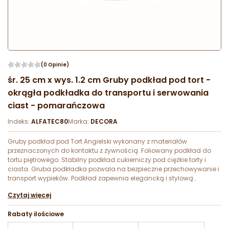
(0 Opinie)
śr. 25 cm x wys. 1.2 cm Gruby podkład pod tort -
okrągła podkładka do transportu i serwowania
ciast - pomarańczowa
Indeks:
ALFATEC80
Marka:
DECORA
Gruby podkład pod Tort Angielski wykonany z materiałów
przeznaczonych do kontaktu z żywnością. Foliowany podkład do
tortu piętrowego. Stabilny podkład cukierniczy pod ciężkie torty i
ciasta. Gruba podkładka pozwala na bezpieczne przechowywanie i
transport wypieków. Podkład zapewnia elegancką i stylową
prezentację tortów na każdą okazję!
Czytaj więcej
Rabaty ilościowe