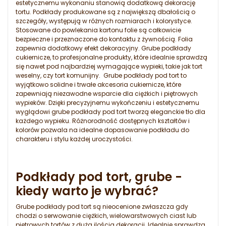
estetycznemu wykonaniu stanowią dodatkową dekorację
tortu. Podkłady produkowane są z największą dbałością o
szczegóły, występują w różnych rozmiarach i kolorystyce.
Stosowane do powlekania kartonu folie są całkowicie
bezpieczne i przeznaczone do kontaktu z żywnością. Folia
zapewnia dodatkowy efekt dekoracyjny. Grube podkłady
cukiernicze, to profesjonalne produkty, które idealnie sprawdzą
się nawet pod najbardziej wymagające wypieki, takie jak tort
weselny, czy tort komunijny. Grube podkłady pod tort to
wyjątkowo solidne i trwałe akcesoria cukiernicze, które
zapewniają niezawodne wsparcie dla ciężkich i piętrowych
wypieków. Dzięki precyzyjnemu wykończeniu i estetycznemu
wyglądowi grube podkłady pod tort tworzą eleganckie tło dla
każdego wypieku. Różnorodność dostępnych kształtów i
kolorów pozwala na idealne dopasowanie podkładu do
charakteru i stylu każdej uroczystości.
Podkłady pod tort, grube -
kiedy warto je wybrać?
Grube podkłady pod tort są nieocenione zwłaszcza gdy
chodzi o serwowanie ciężkich, wielowarstwowych ciast lub
piętrowych tortów z dużą ilością dekoracji. Idealnie sprawdzą