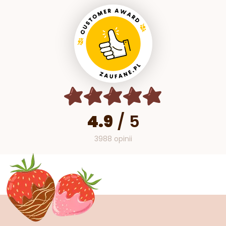
4.9
/
5
3988 opinii