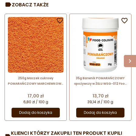
ZOBACZ TAKŻE


250g Maczek cukrowy
35g Barwnik POMARAŃCZOWY
POMARAŃCZOWY MARCHEWKOWY
spożywczy w ŻELU WSG-012 Food
twardy 2 mm Sempre
Colours
Cena
Cena
17,00 zł
13,70 zł
6,80 zł / 100 g
39,14 zł / 100 g
Dodaj do koszyka
Dodaj do koszyka
KLIENCI KTÓRZY ZAKUPILI TEN PRODUKT KUPILI