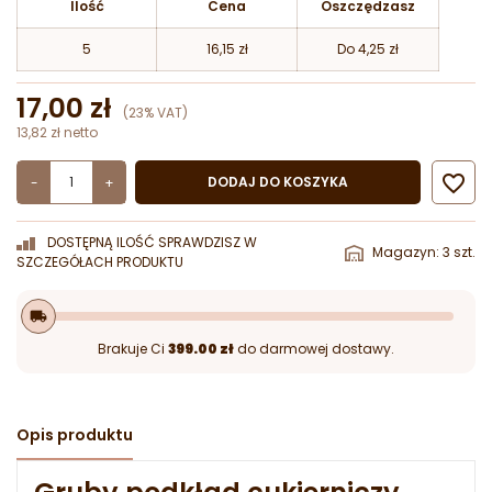
Ilość
Cena
Oszczędzasz
5
16,15 zł
Do 4,25 zł
17,00 zł
(23% VAT)
13,82 zł netto

DODAJ DO KOSZYKA
-
+
DOSTĘPNĄ ILOŚĆ SPRAWDZISZ W
Magazyn: 3 szt.
SZCZEGÓŁACH PRODUKTU
local_shipping
Brakuje Ci
399.00 zł
do darmowej dostawy.
Opis produktu