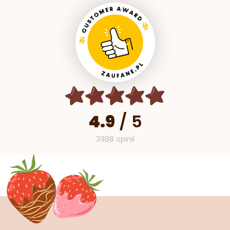
4.9
/
5
3988 opinii