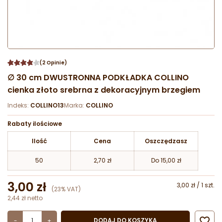
(2 Opinie)
∅ 30 cm DWUSTRONNA PODKŁADKA COLLINO
cienka złoto srebrna z dekoracyjnym brzegiem
Indeks:
COLLINO13
Marka:
COLLINO
Rabaty ilościowe
Ilość
Cena
Oszczędzasz
50
2,70 zł
Do 15,00 zł
3,00 zł
3,00 zł / 1 szt.
(23% VAT)
2,44 zł netto

DODAJ DO KOSZYKA
-
+