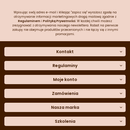
Wpisując swój adres e-mail i klikając "zapisz się" wyrażasz zgodę na
otrzymywanie informacji marketingowych drogą mailową zgodnie z
Regulaminem
i
Polityką Prywatności
. W każdej chwili możesz
zrezygnować z otrzymywania naszego newslettera. Rabat na pierwsze
zakupy nie obejmuje produktów przecenionych i nie łączy się z innymi
promocjami.
Kontakt
O nas
Dane kontaktowe
Regulaminy
Często zadawane pytania
Regulamin sklepu
Sklep stacjonarny
Polityka prywatności
Moje konto
Formularz kontaktowy
Polityka cookies
Załóż konto
Blog
Polityka reklamacji
Zamówienia
Moje dane
Polityka zwrotów
Historia zamówień
e-mail:
Sposoby dostawy
sklep@cukieteria.pl
Dostępność cyfrowa
Lista ulubionych
telefon:
Metody płatności
Nasza marka
601 767 272
Moje rabaty
Dane do przelewu
Sempre Group
Formularz
reklamacji
Trio Gelato
Szkolenia
Formularz
zwrotu
CDN
Warsaw
Academy of Pastry Arts