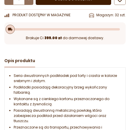
PRODUKT DOSTĘPNY W MAGAZYNIE
Magazyn: 32 szt.
local_shipping
Brakuje Ci
399.00 zł
do darmowej dostawy.
Opis produktu
Seria dwustronnych podkładek pod torty i ciasta w kolorze
srebrnym i złotym.
Podkładki posiadają dekoracyjny brzeg wykończony
falbanką.
Wykonane są z cienkiego kartonu przeznaczonego do
kontaktu z żywnością.
Posiadają dwustronną metaliczną powłokę, która
zabezpiecza podkład przed działaniem wilgoci oraz
tłuszczu.
Przeznaczone są do transportu, przechowywania i