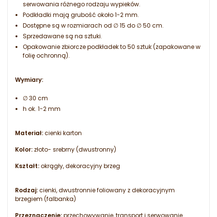
serwowania różnego rodzaju wypieków.
Podkładki mają grubość około 1-2 mm.
Dostępne są w rozmiarach od ∅ 15 do ∅ 50 cm.
Sprzedawane są na sztuki.
Opakowanie zbiorcze podkładek to 50 sztuk (zapakowane w
folię ochronną).
Wymiary:
∅ 30 cm
h ok. 1-2 mm
Materiał:
cienki karton
Kolor:
złoto- srebrny (dwustronny)
Kształt:
okrągły, dekoracyjny brzeg
Rodzaj:
cienki, dwustronnie foliowany z dekoracyjnym
brzegiem (falbanka)
Przeznaczenie:
przechowywanie, transport i serwowanie