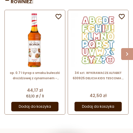
RÓWNIEŻ:


op. 0.7 l Syrop o smaku bułeczki
34 szt. WYKRAWACZE ALFABET
drożdżowej z cynamonem -
630925 DELICIA KIDS TESCOMA -
Cinnamon Roll Le Sirop de Monin -
zestaw plastikowych foremek -
szklana butelka
litry i znaki interpunkcyjne
Cena
44,17 zł
Cena
42,50 zł
63,10 zł / 1l
Dodaj do koszyka
Dodaj do koszyka