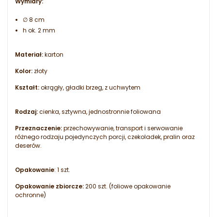
Wymiary:
∅ 8 cm
h ok. 2 mm
Materiał:
karton
Kolor:
złoty
Kształt:
okrągły, gładki brzeg, z uchwytem
Rodzaj:
cienka, sztywna, jednostronnie foliowana
Przeznaczenie:
przechowywanie, transport i serwowanie
różnego rodzaju pojedynczych porcji, czekoladek, pralin oraz
deserów.
Opakowanie
: 1 szt.
Opakowanie zbiorcze:
200 szt. (foliowe opakowanie
ochronne)