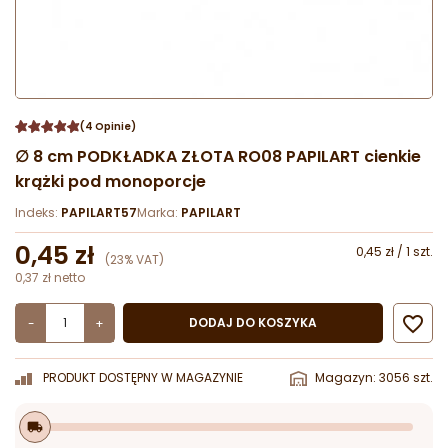
(4 Opinie)
∅ 8 cm PODKŁADKA ZŁOTA RO08 PAPILART cienkie
krążki pod monoporcje
Indeks:
PAPILART57
Marka:
PAPILART
0,45 zł
0,45 zł / 1 szt.
(23% VAT)
0,37 zł netto

DODAJ DO KOSZYKA
-
+
PRODUKT DOSTĘPNY W MAGAZYNIE
Magazyn: 3056 szt.
local_shipping