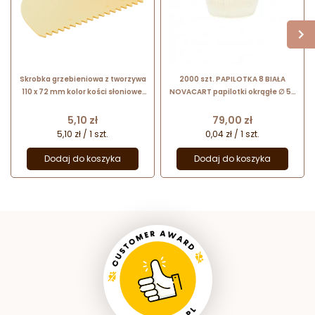
Skrobka grzebieniowa z tworzywa
2000 szt. PAPILOTKA 8 BIAŁA
110 x 72 mm kolor kości słoniowej
NOVACART papilotki okrągłe ∅ 58
37263 Thermohauser
x h 27 mm
Cena
Cena
5,10 zł
79,00 zł
5,10 zł / 1 szt.
0,04 zł / 1 szt.
Dodaj do koszyka
Dodaj do koszyka