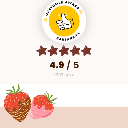
4.9
/
5
3993 opinii