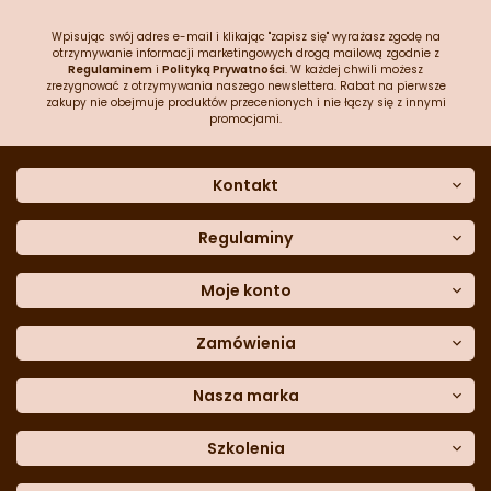
Wpisując swój adres e-mail i klikając "zapisz się" wyrażasz zgodę na
otrzymywanie informacji marketingowych drogą mailową zgodnie z
Regulaminem
i
Polityką Prywatności
. W każdej chwili możesz
zrezygnować z otrzymywania naszego newslettera. Rabat na pierwsze
zakupy nie obejmuje produktów przecenionych i nie łączy się z innymi
promocjami.
Kontakt
O nas
Dane kontaktowe
Regulaminy
Często zadawane pytania
Regulamin sklepu
Sklep stacjonarny
Polityka prywatności
Moje konto
Formularz kontaktowy
Polityka cookies
Załóż konto
Blog
Polityka reklamacji
Zamówienia
Moje dane
Polityka zwrotów
Historia zamówień
e-mail:
Sposoby dostawy
sklep@cukieteria.pl
Dostępność cyfrowa
Lista ulubionych
telefon:
Metody płatności
Nasza marka
601 767 272
Moje rabaty
Dane do przelewu
Sempre Group
Formularz
reklamacji
Trio Gelato
Szkolenia
Formularz
zwrotu
CDN
Warsaw
Academy of Pastry Arts