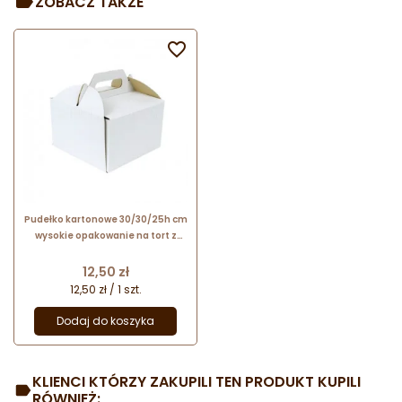
ZOBACZ TAKŻE

Pudełko kartonowe 30/30/25h cm
wysokie opakowanie na tort z
rączką Sweet Decor
Cena
12,50 zł
12,50 zł / 1 szt.
Dodaj do koszyka
KLIENCI KTÓRZY ZAKUPILI TEN PRODUKT KUPILI
RÓWNIEŻ: