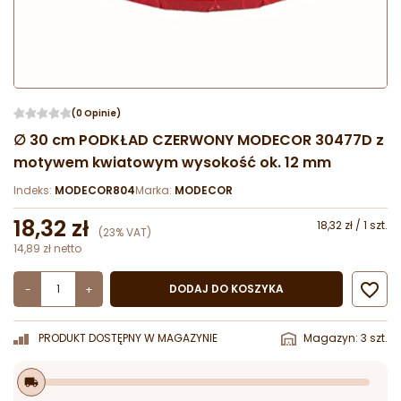
(0 Opinie)
∅ 30 cm PODKŁAD CZERWONY MODECOR 30477D z
motywem kwiatowym wysokość ok. 12 mm
Indeks:
MODECOR804
Marka:
MODECOR
18,32 zł
18,32 zł / 1 szt.
(23% VAT)
14,89 zł netto

DODAJ DO KOSZYKA
-
+
PRODUKT DOSTĘPNY W MAGAZYNIE
Magazyn: 3 szt.
local_shipping