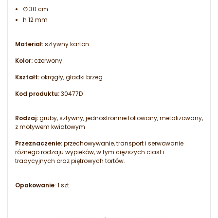
∅ 30 cm
h 12 mm
Materiał:
sztywny karton
Kolor:
czerwony
Kształt:
okrągły, gładki brzeg
Kod produktu:
30477D
Rodzaj:
gruby, sztywny, jednostronnie foliowany, metalizowany,
z motywem kwiatowym
Przeznaczenie:
przechowywanie, transport i serwowanie
różnego rodzaju wypieków, w tym cięższych ciast i
tradycyjnych oraz piętrowych tortów.
Opakowanie
: 1 szt.