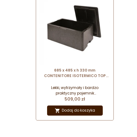
685 x 485 x h 330 mm
CONTENITORE ISOTERMICO TOP
GEL CIGE11270CAP MORI2A
pojemnik termoizolacyjny do
Lekki, wytrzymały i bardzo
transportu
praktyczny pojemnik
Cena
termoizolacyjny do transportu
509,00 zł
żywności. Pozwala na bezpieczne
transportowanie produktów
Dodaj do koszyka

spożywczych z zachowaniem
optymalnej temperatury.