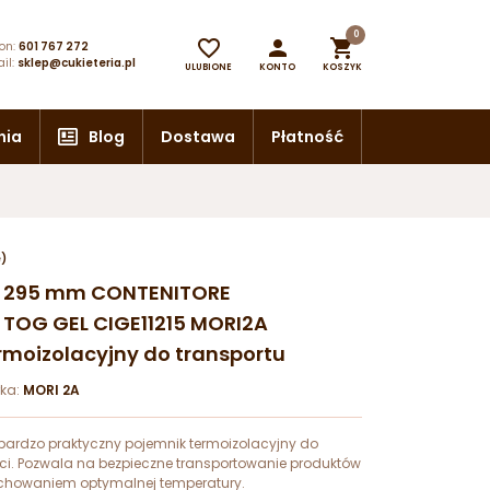
0



on:
601 767 272
il:
sklep@cukieteria.pl
ULUBIONE
KONTO
KOSZYK
nia
Blog
Dostawa
Płatność
e)
 h 295 mm CONTENITORE
TOG GEL CIGE11215 MORI2A
rmoizolacyjny do transportu
ka:
MORI 2A
i bardzo praktyczny pojemnik termoizolacyjny do
ci. Pozwala na bezpieczne transportowanie produktów
chowaniem optymalnej temperatury.