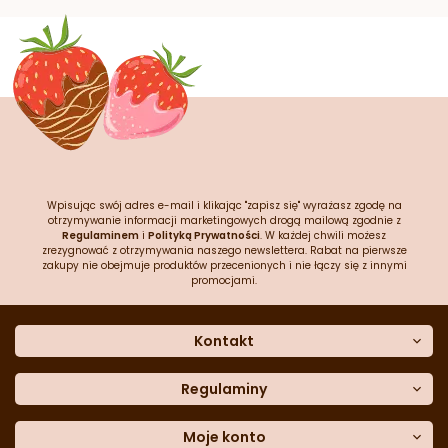
Wpisując swój adres e-mail i klikając "zapisz się" wyrażasz zgodę na
otrzymywanie informacji marketingowych drogą mailową zgodnie z
Regulaminem
i
Polityką Prywatności
. W każdej chwili możesz
zrezygnować z otrzymywania naszego newslettera. Rabat na pierwsze
zakupy nie obejmuje produktów przecenionych i nie łączy się z innymi
promocjami.
Kontakt
O nas
Dane kontaktowe
Regulaminy
Często zadawane pytania
Regulamin sklepu
Sklep stacjonarny
Polityka prywatności
Moje konto