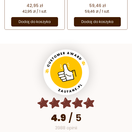
68675 Thermohauser
68695 Thermohauser
Cena
Cena
42,95 zł
59,46 zł
42,95 zł / 1 szt.
59,46 zł / 1 szt.
Dodaj do koszyka
Dodaj do koszyka
4.9
/
5
3988 opinii