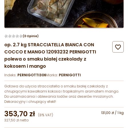
(0 Opinie)
op. 2.7 kg STRACCIATELLA BIANCA CON

COCCO E MANGO 12093232 PERNIGOTTI
polewa o smaku białej czekolady z
kokosem i mango
Indeks:
PERNIGOTTI306
Marka:
PERNIGOTTI
Gotowa do użycia stracciatella o smaku białej czekolady z
chrupiącymi kawałkami kokosa i tropikalnym aromatem mango.
Do urozmaicania i oblewania lodów oraz deserów mrożonych.
Dekoracyjny i chrupiący efekt!
353,70 zł
131,00 zł / 1 kg
(8% VAT)
327,50 zł netto