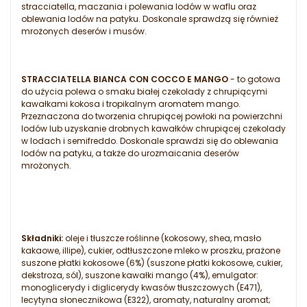
stracciatella, maczania i polewania lodów w waflu oraz
oblewania lodów na patyku. Doskonale sprawdzą się również
mrożonych deserów i musów.
STRACCIATELLA BIANCA CON COCCO E MANGO
- to gotowa
do użycia polewa o smaku białej czekolady z chrupiącymi
kawałkami kokosa i tropikalnym aromatem mango.
Przeznaczona do tworzenia chrupiącej powłoki na powierzchni
lodów lub uzyskanie drobnych kawałków chrupiącej czekolady
w lodach i semifreddo. Doskonale sprawdzi się do oblewania
lodów na patyku, a także do urozmaicania deserów
mrożonych.
Składniki:
oleje i tłuszcze roślinne (kokosowy, shea, masło
kakaowe, illipe), cukier, odtłuszczone mleko w proszku, prażone
suszone płatki kokosowe (6%) (suszone płatki kokosowe, cukier,
dekstroza, sól), suszone kawałki mango (4%), emulgator:
monoglicerydy i diglicerydy kwasów tłuszczowych (E471),
lecytyna słonecznikowa (E322), aromaty, naturalny aromat;