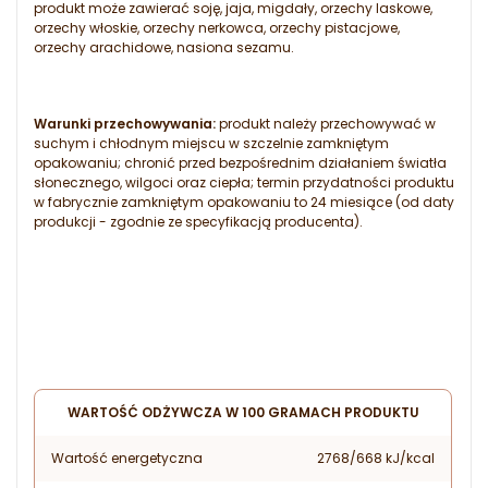
produkt może zawierać soję, jaja, migdały, orzechy laskowe,
orzechy włoskie, orzechy nerkowca, orzechy pistacjowe,
orzechy arachidowe, nasiona sezamu.
Warunki przechowywania:
produkt należy przechowywać w
suchym i chłodnym miejscu w szczelnie zamkniętym
opakowaniu; chronić przed bezpośrednim działaniem światła
słonecznego, wilgoci oraz ciepła; termin przydatności produktu
w fabrycznie zamkniętym opakowaniu to 24 miesiące (od daty
produkcji - zgodnie ze specyfikacją producenta).
WARTOŚĆ ODŻYWCZA W 100 GRAMACH PRODUKTU
Wartość energetyczna
2768/668 kJ/kcal