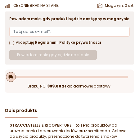
OBECNIE BRAK NA STANIE
Magazyn: 0 szt.
Powiadom mnie, gdy produkt będzie dostępny w magazynie
Akceptuję
Regulamin
i
Politykę prywatności
Powiadom mnie gdy będzie na stanie
local_shipping
Brakuje Ci
399.00 zł
do darmowej dostawy.
Opis produktu
STRACCIATELLE E RICOPERTURE
- to seria produktów do
urozmaicania i dekorowania lodów oraz semifreddo. Gotowe
do użycia produkty, przeznaczone do tworzenia smaków