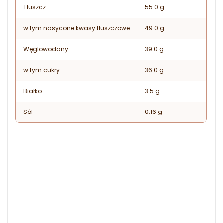
Tłuszcz
55.0 g
w tym nasycone kwasy tłuszczowe
49.0 g
Węglowodany
39.0 g
w tym cukry
36.0 g
Białko
3.5 g
Sól
0.16 g