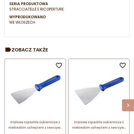
SERIA PRODUKTOWA
STRACCIATELLE E RICOPERTURE
WYPRODUKOWANO
WE WŁOSZECH
ZOBACZ TAKŻE


Stalowa szpachla cukiernicza z
Stalowa szpachla cukiernicza z
niebieskim uchwytem z tworzywa
niebieskim uchwytem z tworzywa
- dł. 24.5 x szer. 8 cm - nr. kat.
- dł. 24.5 x szer. 12 cm - nr. kat.