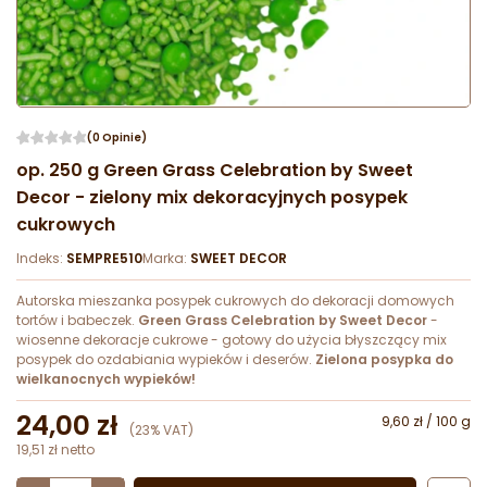
(0 Opinie)
op. 250 g Green Grass Celebration by Sweet
Decor - zielony mix dekoracyjnych posypek
cukrowych
Indeks:
SEMPRE510
Marka:
SWEET DECOR
Autorska mieszanka posypek cukrowych do dekoracji domowych
tortów i babeczek.
Green Grass Celebration by Sweet Decor
-
wiosenne dekoracje cukrowe - gotowy do użycia błyszczący mix
posypek do ozdabiania wypieków i deserów.
Zielona posypka do
wielkanocnych wypieków!
24,00 zł
9,60 zł / 100 g
(23% VAT)
19,51 zł netto