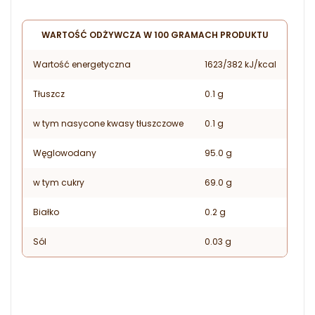
WARTOŚĆ ODŻYWCZA W 100 GRAMACH PRODUKTU
Wartość energetyczna
1623/382 kJ/kcal
Tłuszcz
0.1 g
w tym nasycone kwasy tłuszczowe
0.1 g
Węglowodany
95.0 g
w tym cukry
69.0 g
Białko
0.2 g
Sól
0.03 g