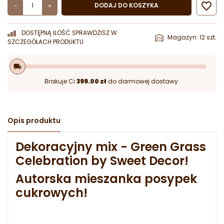

DODAJ DO KOSZYKA
-
+
DOSTĘPNĄ ILOŚĆ SPRAWDZISZ W
Magazyn: 12 szt.
SZCZEGÓŁACH PRODUKTU
local_shipping
Brakuje Ci
399.00 zł
do darmowej dostawy.
Opis produktu
Dekoracyjny mix - Green Grass
Celebration by Sweet Decor!
Autorska mieszanka posypek
cukrowych!