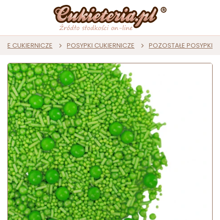
JE CUKIERNICZE
POSYPKI CUKIERNICZE
POZOSTAŁE POSYPKI