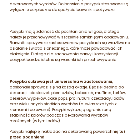
dekorowanych wyrobów. Do barwienia posypek stosowane są
wyłącznie bezpieczne do spożycia barwniki spożywcze.
Posypki mają zdolność do pochłaniania wilgoci, dlatego
należy je przechowywać w szczelnie zamkniętym opakowaniu.
Barwniki spożywcze zastosowane w posypkach są wrażliwe na
działanie światła słonecznego, które może powodować ich
blaknięcie. Dlatego dla zachowania barwy i konsystencji
posypek bardzo istotne są warunki ich przechowywania.
Posypka cukrowa jest uniwersalna w zastosowaniu
,
doskonale sprawdzi się na każdą okazje. Będzie idealna do
dekoracji: ciasteczek, pierniczków, babeczek, muffinek, tortów,
deserów, wypieków, cake pops, pralin, trufli, czekolady, lodów
oraz wielu innych słodkich wyrobów (a zwłaszcza tych z
kremami i polewami). Posypki wykazują ograniczoną
stabilność kolorów podczas dekorowania wyrobów
mrożonych (w tym lodów).
Posypki najlepiej nakładać na dekorowaną powierzchnię
tuż
przed podaniem!