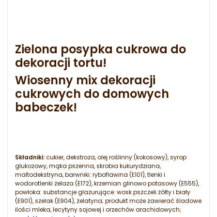
Zielona posypka cukrowa do
dekoracji tortu!
Wiosenny mix dekoracji
cukrowych do domowych
babeczek!
Składniki:
cukier, dekstroza, olej roślinny (kokosowy), syrop
glukozowy, mąka pszenna, skrobia kukurydziana,
maltodekstryna, barwniki: ryboflawina (E101), tlenki i
wodorotlenki żelaza (E172), krzemian glinowo potasowy (E555),
powłoka: substancje glazurujące: wosk pszczeli żółty i biały
(E901), szelak (E904), żelatyna; produkt może zawierać śladowe
ilości mleka, lecytyny sojowej i orzechów arachidowych;