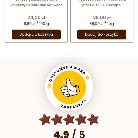
kolorowy Celebration by Sweet
proszku LK-03 Dekorpol
Decor - błyszcząca mieszanka
drobnych kuleczek cukrowych
Cena
Cena
24,00 zł
38,00 zł
9,60 zł / 100 g
38,00 zł / 1 kg
Dodaj do koszyka
Dodaj do koszyka
4.9
/
5