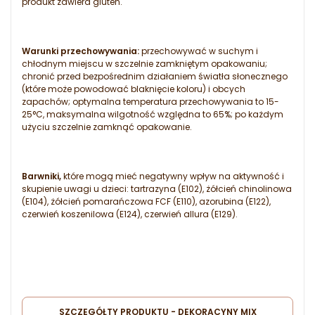
produkt zawiera gluten.
Warunki przechowywania:
przechowywać w suchym i
chłodnym miejscu w szczelnie zamkniętym opakowaniu;
chronić przed bezpośrednim działaniem światła słonecznego
(które może powodować blaknięcie koloru) i obcych
zapachów; optymalna temperatura przechowywania to 15-
25°C, maksymalna wilgotność względna to 65%; po każdym
użyciu szczelnie zamknąć opakowanie.
Barwniki,
które mogą mieć negatywny wpływ na aktywność i
skupienie uwagi u dzieci: tartrazyna (E102), żółcień chinolinowa
(E104), żółcień pomarańczowa FCF (E110), azorubina (E122),
czerwień koszenilowa (E124), czerwień allura (E129).
SZCZEGÓŁTY PRODUKTU - DEKORACYNY MIX