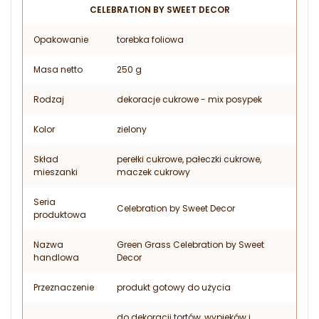
CELEBRATION BY SWEET DECOR
Opakowanie
torebka foliowa
Masa netto
250 g
Rodzaj
dekoracje cukrowe - mix posypek
Kolor
zielony
Skład
perełki cukrowe, pałeczki cukrowe,
mieszanki
maczek cukrowy
Seria
Celebration by Sweet Decor
produktowa
Nazwa
Green Grass Celebration by Sweet
handlowa
Decor
Przeznaczenie
produkt gotowy do użycia
do dekoracji tortów, wypieków i