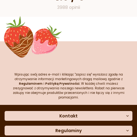
3988 opinii
Wpisując swój adres e-mail i klikając "zapisz się" wyrażasz zgodę na
otrzymywanie informacji marketingowych drogą mailową zgodnie z
Regulaminem
i
Polityką Prywatności
. W każdej chwili możesz
zrezygnować z otrzymywania naszego newslettera. Rabat na pierwsze
zakupy nie obejmuje produktów przecenionych i nie łączy się z innymi
promocjami.
Kontakt
O nas
Dane kontaktowe
Regulaminy
Często zadawane pytania