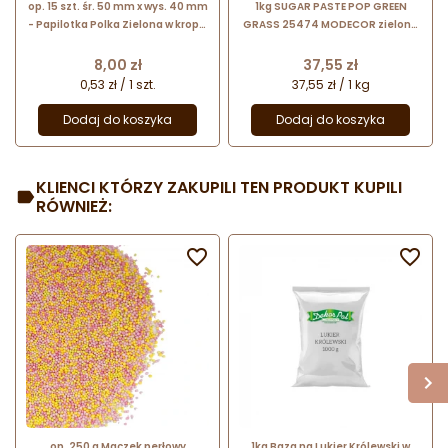
op. 15 szt. śr. 50 mm x wys. 40 mm
1kg SUGAR PASTE POP GREEN
- Papilotka Polka Zielona w kropki
GRASS 25474 MODECOR zielona
- sztywne silikonowane foremki
masa cukrowa bezglutenowa
do babeczek
Cena
Cena
8,00 zł
37,55 zł
0,53 zł / 1 szt.
37,55 zł / 1 kg
Dodaj do koszyka
Dodaj do koszyka
KLIENCI KTÓRZY ZAKUPILI TEN PRODUKT KUPILI
RÓWNIEŻ:


op. 250 g Maczek perłowy
1kg Baza na Lukier Królewski w