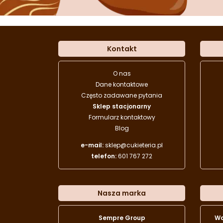
Kontakt
O nas
Dane kontaktowe
Często zadawane pytania
Sklep stacjonarny
Formularz kontaktowy
Blog
e-mail:
sklep@cukieteria.pl
telefon:
601 767 272
Nasza marka
Sempre Group
W