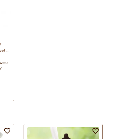
Z
wetki
o
czne
w.

