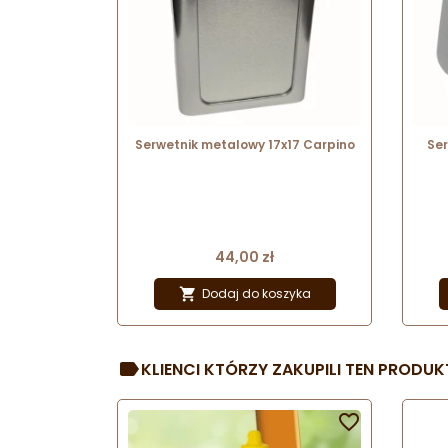
Serwetnik metalowy 17x17 Carpino
Ser
Cena
44,00 zł
Dodaj do koszyka

KLIENCI KTÓRZY ZAKUPILI TEN PRODUKT
