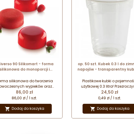
iverso 90 Silikomart - forma
op. 50 szt. Kubek 0.3 l do zim
silikonowa do monoporcji i
napojów - transparentny kub
rów - śr. 67 x wys. 27 mm / poj.
tworzywa z recyklingu - śr. 
90 ml x 6 porcji
x wys. 117 mm
rma silikonowa do tworzenia
Plastikowe kubki o pojemnoś
owoczesnych wypieków oraz
użytkowej 0.3 litra! Przezroczy
Cena
Cena
erów mrożonych. Uniwersalne
86,00 zł
kubki jednorazowego użytku
24,50 zł
astosowanie i łatwość użycia
serwowania bezalkoholowyc
86,00 zł / 1 szt.
0,49 zł / 1 szt.
antują zawsze doskonały efekt,
zimnych napojów. Wykonane
iezależnie od tego jaką formę
tworzywa pochodzącego 
Dodaj do koszyka
Dodaj do koszyka


deseru przygotujesz.
recyklingu. Kubki sprzedawan
bez pokrywki!