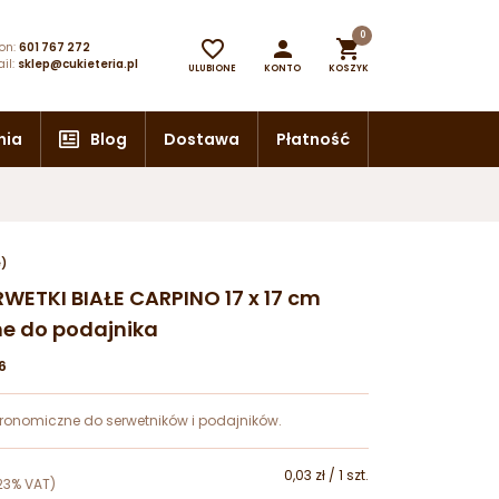
0



on:
601 767 272
il:
sklep@cukieteria.pl
ULUBIONE
KONTO
KOSZYK
nia
Blog
Dostawa
Płatność
e)
RWETKI BIAŁE CARPINO 17 x 17 cm
e do podajnika
6
tronomiczne do serwetników i podajników.
0,03 zł / 1 szt.
23% VAT)