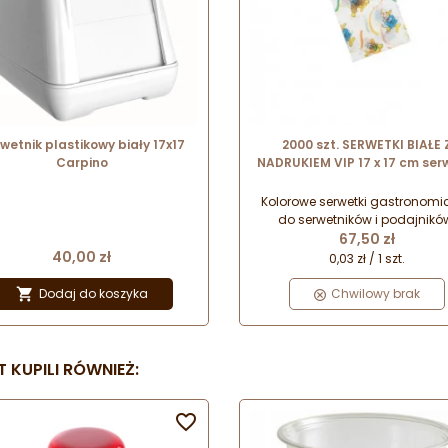
wetnik plastikowy biały 17x17
2000 szt. SERWETKI BIAŁE 
Carpino
NADRUKIEM VIP 17 x 17 cm ser
z zabawnym nadrukiem d
podajnika
Kolorowe serwetki gastronomi
do serwetników i podajnikó
Cena
67,50 zł
Cena
40,00 zł
0,03 zł / 1 szt.
Dodaj do koszyka

Chwilowy brak
 KUPILI RÓWNIEŻ:
