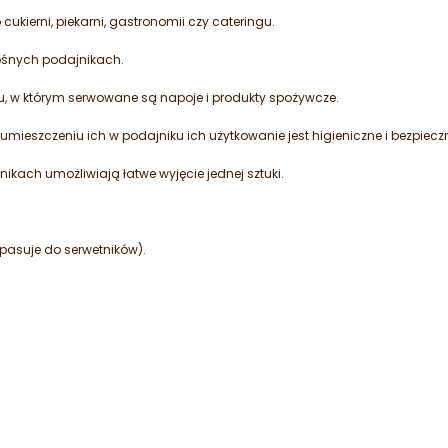
cukierni, piekarni, gastronomii czy cateringu.
ośnych podajnikach.
 w którym serwowane są napoje i produkty spożywcze.
umieszczeniu ich w podajniku ich użytkowanie jest higieniczne i bezpiecz
kach umożliwiają łatwe wyjęcie jednej sztuki.
.
e pasuje do serwetników).