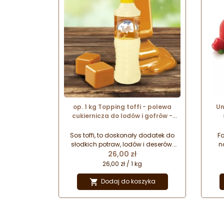
op. 1 kg Topping toffi - polewa
Un
cukiernicza do lodów i gofrów -
Dijo Fun&Food
dese
Sos toffi, to doskonały dodatek do
Fo
słodkich potraw, lodów i deserów.
n
Cena
Znakomicie podkreśla smak ciast,
26,00 zł
des
naleśników i sałatek owocowych.
z
26,00 zł / 1 kg
Aksamitna polewa o uniwersalnym
gwar
zastosowaniu. Musisz spróbować!
n
Dodaj do koszyka
