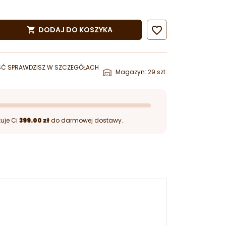

DODAJ DO KOSZYKA

ŚĆ SPRAWDZISZ W SZCZEGÓŁACH
Magazyn: 29 szt.
uje Ci
399.00 zł
do darmowej dostawy.