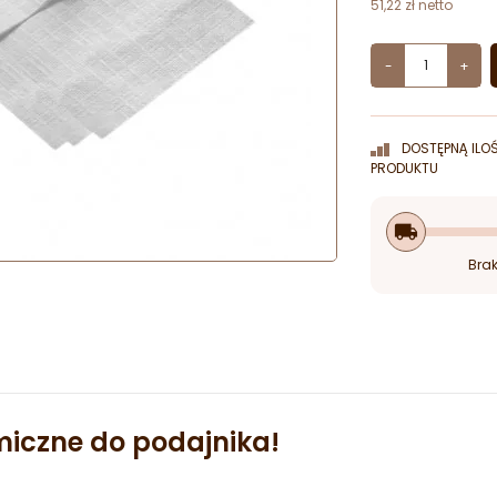
51,22 zł netto
-
+
DOSTĘPNĄ ILO
PRODUKTU
local_shipping
Brak
miczne do podajnika!