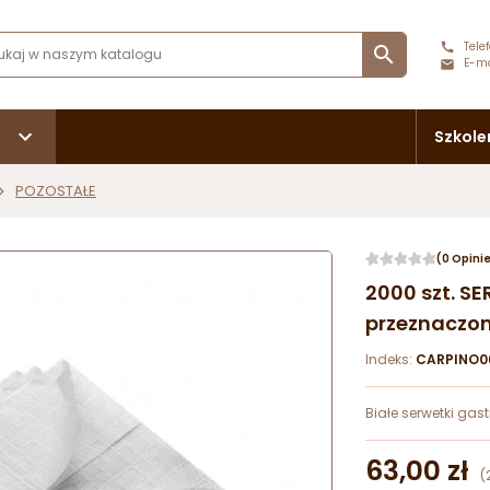
Telef

E-ma
Szkole
POZOSTAŁE
(0 Opini
2000 szt. SE
przeznaczon
Indeks:
CARPINO0
Białe serwetki gas
63,00 zł
(