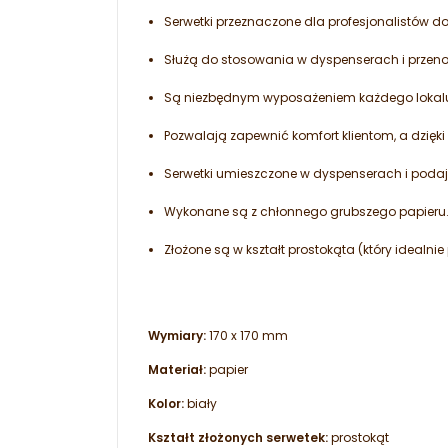
Serwetki przeznaczone dla profesjonalistów do 
Służą do stosowania w dyspenserach i przen
Są niezbędnym wyposażeniem każdego lokalu,
Pozwalają zapewnić komfort klientom, a dzięki 
Serwetki umieszczone w dyspenserach i podajni
Wykonane są z chłonnego grubszego papieru
Złożone są w kształt prostokąta (który idealni
Wymiary:
170 x 170 mm
Materiał:
papier
Kolor:
biały
Kształt złożonych serwetek:
prostokąt