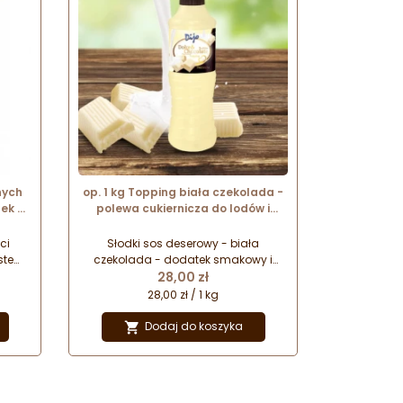
nych
op. 1 kg Topping biała czekolada -
ek z
polewa cukiernicza do lodów i
95 mm
gofrów - Dijo Fun&Food
ci
Słodki sos deserowy - biała
ste
czekolada - dodatek smakowy i
Cena
 do
dekoracyjny. Doskonale sprawdzi
28,00 zł
h,
się do deserów lodowych i gofrów z
28,00 zł / 1 kg
 z
bitą śmietaną. Będzie również
z
doskonałym uzupełnieniem
Dodaj do koszyka

e są
napojów kawowych i słodkich
potraw.