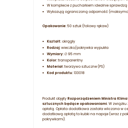
W komplecie z pucharkiem idealnie sprawdzą 
Wykazują ograniczoną odporność (maksymalnie
Opakowanie:
50 sztuk (foliowy rękaw)
Kształt:
okrągły
Rodzaj:
wieczko/pokrywka wypukła
Wymiary:
∅ 95 mm
Kolor:
transparentny
Materiał:
tworzywo sztuczne (PS)
Kod produktu:
133018
Produkt objęty
Rozporządzeniem Ministra Klimat
sztucznych będące opakowaniami
. W związku
opłatą. Opłata dodatkowa została wliczona w c
dodatkową opłatą to kubki na napoje (wraz z po
pokrywkami).