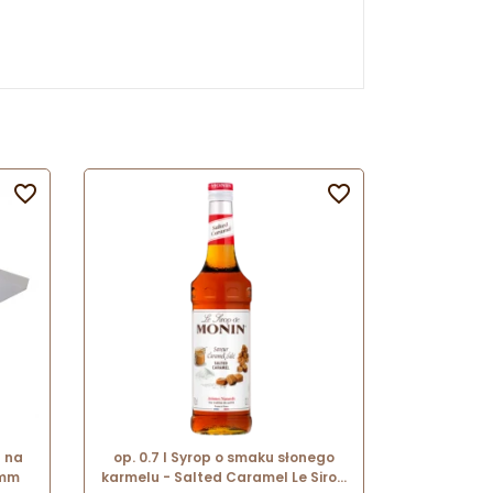


 na
op. 0.7 l Syrop o smaku słonego
 mm
karmelu - Salted Caramel Le Sirop