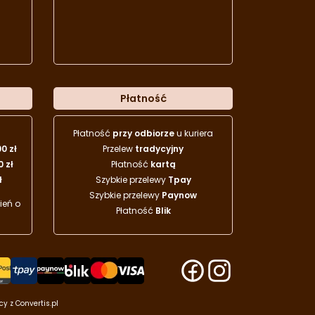
Płatność
Płatność
przy odbiorze
u kuriera
00 zł
Przelew
tradycyjny
0 zł
Płatność
kartą
ł
Szybkie przelewy
Tpay
Szybkie przelewy
Paynow
eń o
Płatność
Blik
acy z
Convertis.pl