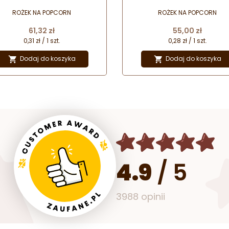
ROŻEK NA POPCORN
ROŻEK NA POPCORN
Cena
Cena
61,32 zł
55,00 zł
0,31 zł / 1 szt.
0,28 zł / 1 szt.
Dodaj do koszyka
Dodaj do koszyka


4.9
/
5
3988 opinii