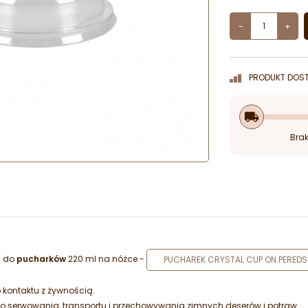
-
+
PRODUKT DOST
local_shipping
Brak
a do
pucharków
220 ml na nóżce -
PUCHAREK CRYSTAL CUP ON PEREDST
kontaktu z żywnością.
 serwowania, transportu i przechowywania zimnych deserów i potraw.