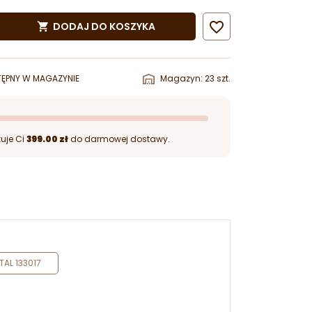

DODAJ DO KOSZYKA

ĘPNY W MAGAZYNIE
Magazyn: 23 szt.
uje Ci
399.00 zł
do darmowej dostawy.
AL 133017