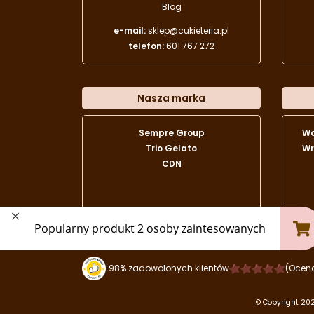
Blog
e-mail:
sklep@cukieteria.pl
telefon:
601 767 272
Nasza marka
Sempre Group
W
Trio Gelato
Wr
CDN
98% zadowolonych klientów
(Ocen
© Copyright 202