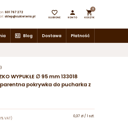
0



on:
601 767 272
il:
sklep@cukieteria.pl
ULUBIONE
KONTO
KOSZYK
nia
Blog
Dostawa
Płatność
e)
CZKO WYPUKŁE ∅ 95 mm 133018
parentna pokrywka do pucharka z
0,37 zł / 1 szt.
3% VAT)