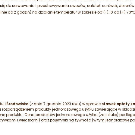
się do serwowania i przechowywania owoców, sałatek, surówek, deserów 
 do 2 godzin) na działanie temperatur w zakresie od (-) 10 do (+) 70°C
u i Środowiska
(z dnia 7 grudnia 2023 roku) w sprawie
stawek opłaty z
 z rozporządzeniem produkty jednorazowego użytku zawierające w składz
enę produktu. Cena produktów jednorazowego użytku (za sztukę) podleg
krywkami i wieczkami) oraz pojemniki na żywność (w tym jednorazowe p