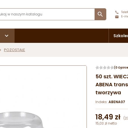
Telef

E-ma
Szkole
POZOSTAŁE
(0 Opini
50 szt. WIE
ABENA trans
tworzywa
Indeks:
ABENA07
18,49 zł
(2
15,03 zł netto