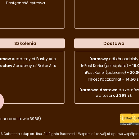
Dostępność cyfrowa
Szkolenia
Dostawa
arsaw
Academy of Pastry Arts
Darmowy
odbiór osobisty
oclaw
Academy of Baker Arts
InPost Kurier (przedpłata) -
18.
InPost Kurier (pobranie) -
20.0
InPost Paczkomat -
14.50 z
Darmowa dostawa
do zamówi
wartości
od 399 zł
.
a na podstawie 3988)
6 Cukieteria sklep on-line. All Rights Reserved. | Wsparcie i rozwój sklepu we współpr