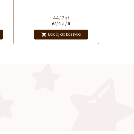
de Monin - szklana butelka
Cena
44,17 zł
63,10 zł / 1l
Dodaj do koszyka
