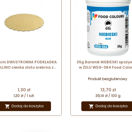
7 cm DWUSTRONNA PODKŁADKA
35g Barwnik NIEBIESKI spoży
LLINO cienka złoto srebrna z
w ŻELU WSG-064 Food Colo
dekoracyjnym brzegiem
Produkt bezglutenowy.
Cena
Cena
1,30 zł
13,70 zł
1,30 zł / 1 szt.
39,14 zł / 100 g
Dodaj do koszyka
Dodaj do koszyka

