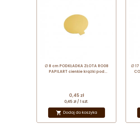
∅ 8 cm PODKŁADKA ZŁOTA RO08
∅ 1
PAPILART cienkie krążki pod
CO
monoporcje
Cena
0,45 zł
0,45 zł / 1 szt.
Dodaj do koszyka
