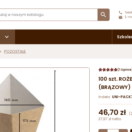
Telef

E-ma
Szkole
POZOSTAŁE
(1 Opinie
100 szt. RO
(BRĄZOWY) 
Indeks:
UNI-PACK
46,70 zł
(
37,97 zł netto