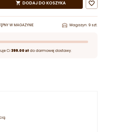

DODAJ DO KOSZYKA

ĘPNY W MAGAZYNIE
Magazyn: 9 szt.
uje Ci
399.00 zł
do darmowej dostawy.
cią.