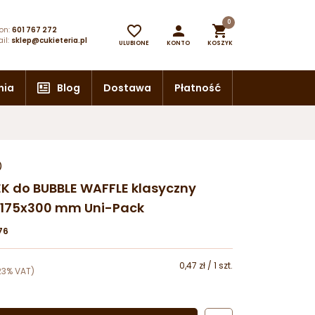
0



on:
601 767 272
il:
sklep@cukieteria.pl
ULUBIONE
KONTO
KOSZYK
nia
Blog
Dostawa
Płatność
)
ŻEK do BUBBLE WAFFLE klasyczny
175x300 mm Uni-Pack
76
0,47 zł / 1 szt.
23% VAT)