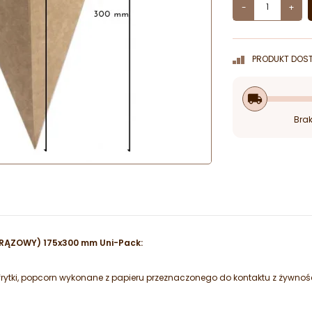
-
+
PRODUKT DOST
local_shipping
Brak
(BRĄZOWY) 175x300 mm Uni-Pack:
frytki, popcorn wykonane z papieru przeznaczonego do kontaktu z żywnoś