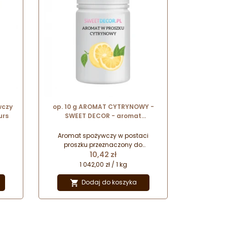
wczy
op. 10 g AROMAT CYTRYNOWY -
urs
SWEET DECOR - aromat
spożywczy w proszku nadający
smak i zapach
Aromat spożywczy w postaci
proszku przeznaczony do
Cena
aromatyzowania oraz nadawania
10,42 zł
smaku różnego rodzaju wyrobom
1 042,00 zł / 1 kg
cukierniczym.
Dodaj do koszyka
