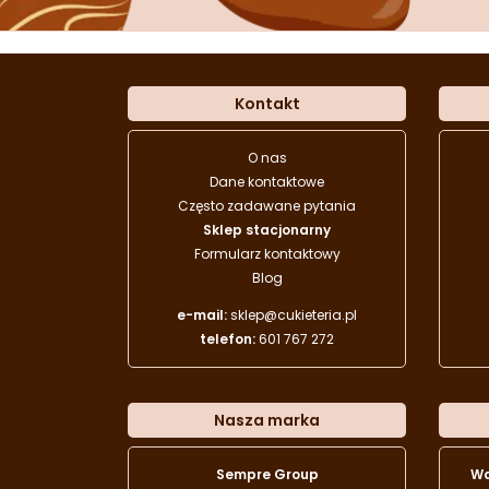
Kontakt
O nas
Dane kontaktowe
Często zadawane pytania
Sklep stacjonarny
Formularz kontaktowy
Blog
e-mail:
sklep@cukieteria.pl
telefon:
601 767 272
Nasza marka
Sempre Group
W