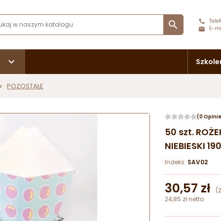
Telef

E-ma
Szkole
POZOSTAŁE
(0 Opini
50 szt. ROŻ
NIEBIESKI 1
Indeks:
SAV02
30,57 zł
(
24,85 zł netto