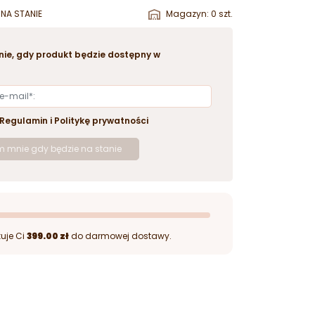
NA STANIE
Magazyn: 0 szt.
ie, gdy produkt będzie dostępny w
Regulamin
i
Politykę prywatności
 mnie gdy będzie na stanie
uje Ci
399.00 zł
do darmowej dostawy.