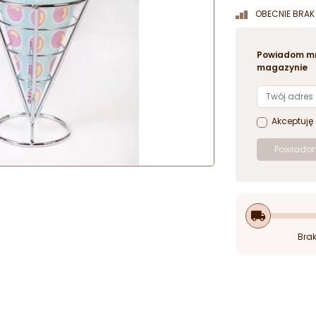
OBECNIE BRAK 
Powiadom mn
magazynie
Akceptuję
Powiadom
local_shipping
Brak