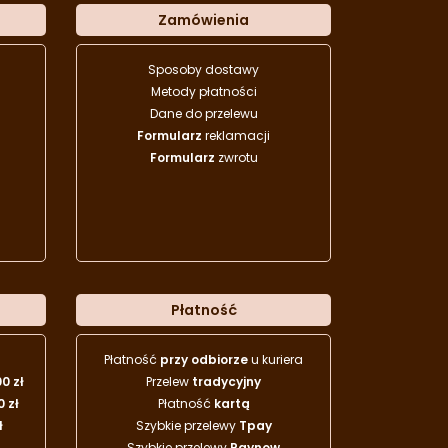
Zamówienia
Sposoby dostawy
Metody płatności
Dane do przelewu
Formularz
reklamacji
Formularz
zwrotu
Płatność
Płatność
przy odbiorze
u kuriera
00 zł
Przelew
tradycyjny
0 zł
Płatność
kartą
ł
Szybkie przelewy
Tpay
Szybkie przelewy
Paynow