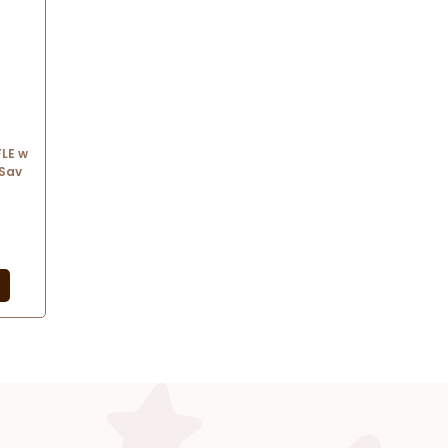
FLE w
Sav