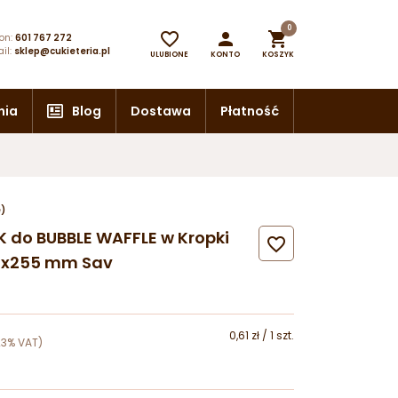
0



on:
601 767 272
il:
sklep@cukieteria.pl
ULUBIONE
KONTO
KOSZYK
nia
Blog
Dostawa
Płatność
e)
EK do BUBBLE WAFFLE w Kropki

90x255 mm Sav
0,61 zł / 1 szt.
23% VAT)