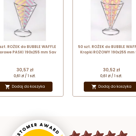
szt. ROŻEK do BUBBLE WAFFLE
50 szt. ROŻEK do BUBBLE WAF
orowe PASKI 190x255 mm Sav
Kropki ROŻOWY 190x255 mm 
Cena
Cena
30,57 zł
30,52 zł
0,61 zł / 1 szt.
0,61 zł / 1 szt.
Dodaj do koszyka
Dodaj do koszyka

