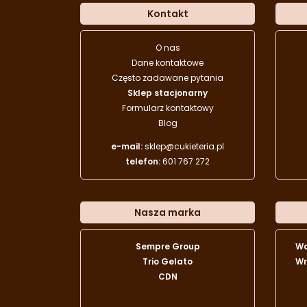
Kontakt
O nas
Dane kontaktowe
Często zadawane pytania
Sklep stacjonarny
Formularz kontaktowy
Blog
e-mail:
sklep@cukieteria.pl
telefon:
601 767 272
Nasza marka
Sempre Group
W
Trio Gelato
Wr
CDN