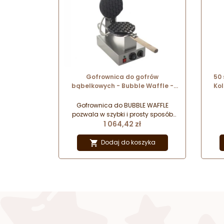
Gofrownica do gofrów
50 
bąbelkowych - Bubble Waffle -
Kol
Soda Pluss - cookPRO nr. kat.
510030001
Gofrownica do BUBBLE WAFFLE
pozwala w szybki i prosty sposób
Cena
przygotować modne i atrakcyjne
1 064,42 zł
wizualnie gofry o wyjątkowych
walorach smakowych.
Dodaj do koszyka
