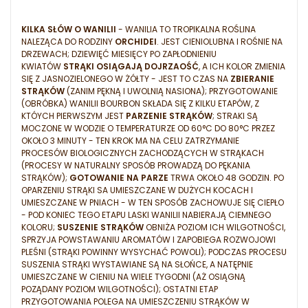
KILKA SŁÓW O WANILII
- WANILIA TO TROPIKALNA ROŚLINA
NALEZĄCA DO RODZINY
ORCHIDEI
. JEST CIENIOLUBNA I ROŚNIE NA
DRZEWACH; DZIEWIĘĆ MIESIĘCY PO ZAPŁODNIENIU
KWIATÓW
STRĄKI OSIĄGAJĄ DOJRZAOŚĆ
, A ICH KOLOR ZMIENIA
SIĘ Z JASNOZIELONEGO W ŻÓŁTY - JEST TO CZAS NA
ZBIERANIE
STRĄKÓW
(ZANIM PĘKNĄ I UWOLNIĄ NASIONA); PRZYGOTOWANIE
(OBRÓBKA) WANILII BOURBON SKŁADA SIĘ Z KILKU ETAPÓW, Z
KTÓYCH PIERWSZYM JEST
PARZENIE STRĄKÓW
; STRAKI SĄ
MOCZONE W WODZIE O TEMPERATURZE OD 60°C DO 80°C PRZEZ
OKOŁO 3 MINUTY - TEN KROK MA NA CELU ZATRZYMANIE
PROCESÓW BIOLOGICZNYCH ZACHODZĄCYCH W STRĄKACH
(PROCESY W NATURALNY SPOSÓB PROWADZĄ DO PĘKANIA
STRĄKÓW);
GOTOWANIE NA PARZE
TRWA OKOŁO 48 GODZIN. PO
OPARZENIU STRĄKI SA UMIESZCZANE W DUŻYCH KOCACH I
UMIESZCZANE W PNIACH - W TEN SPOSÓB ZACHOWUJE SIĘ CIEPŁO
- POD KONIEC TEGO ETAPU LASKI WANILII NABIERAJĄ CIEMNEGO
KOLORU;
SUSZENIE STRĄKÓW
OBNIŻA POZIOM ICH WILGOTNOŚCI,
SPRZYJA POWSTAWANIU AROMATÓW I ZAPOBIEGA ROZWOJOWI
PLEŚNI (STRĄKI POWINNY WYSYCHAĆ POWOLI); PODCZAS PROCESU
SUSZENIA STRĄKI WYSTAWIANE SĄ NA SŁOŃCE, A NATĘPNIE
UMIESZCZANE W CIENIU NA WIELE TYGODNI (AŻ OSIĄGNĄ
POZĄDANY POZIOM WILGOTNOŚCI); OSTATNI ETAP
PRZYGOTOWANIA POLEGA NA UMIESZCZENIU STRĄKÓW W