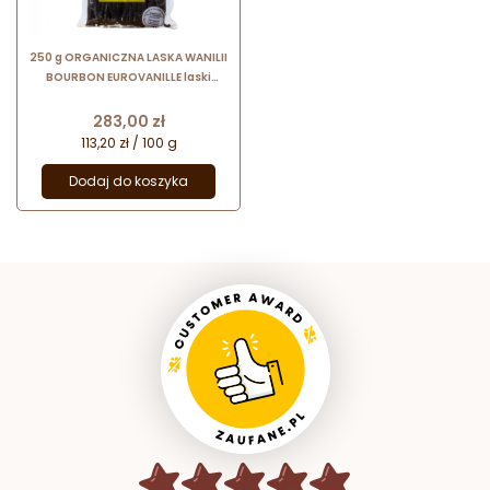
250 g ORGANICZNA LASKA WANILII
BOURBON EUROVANILLE laski
wanilii z Madagaskaru o długości
16-20 cm
Cena
283,00 zł
113,20 zł / 100 g
Dodaj do koszyka