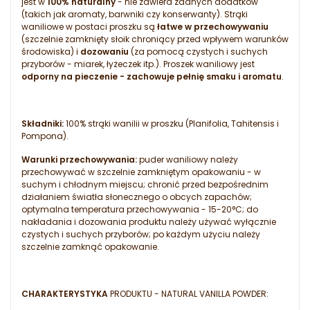
jest w
100% naturalny
- nie zawiera żadnych dodatków
(takich jak aromaty, barwniki czy konserwanty). Strąki
waniliowe w postaci proszku są
łatwe w przechowywaniu
(szczelnie zamknięty słoik chroniący przed wpływem warunków
środowiska) i
dozowaniu
(za pomocą czystych i suchych
przyborów - miarek, łyżeczek itp.). Proszek waniliowy jest
odporny na pieczenie - zachowuje pełnię smaku i aromatu
.
Składniki:
100% strąki wanilii w proszku (Planifolia, Tahitensis i
Pompona).
Warunki przechowywania:
puder waniliowy należy
przechowywać w szczelnie zamkniętym opakowaniu - w
suchym i chłodnym miejscu; chronić przed bezpośrednim
działaniem światła słonecznego o obcych zapachów;
optymalna temperatura przechowywania - 15-20°C; do
nakładania i dozowania produktu należy używać wyłącznie
czystych i suchych przyborów; po każdym użyciu należy
szczelnie zamknąć opakowanie.
CHARAKTERYSTYKA
PRODUKTU - NATURAL VANILLA POWDER: