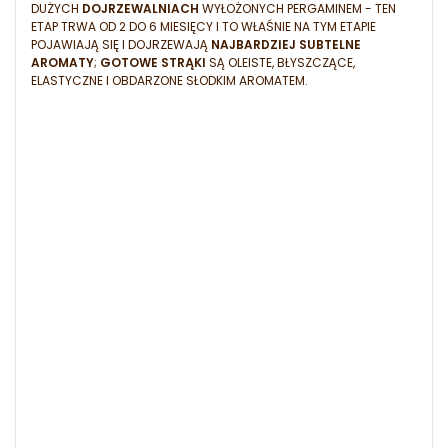
DUŻYCH
DOJRZEWALNIACH
WYŁOŻONYCH PERGAMINEM - TEN
ETAP TRWA OD 2 DO 6 MIESIĘCY I TO WŁAŚNIE NA TYM ETAPIE
POJAWIAJĄ SIĘ I DOJRZEWAJĄ
NAJBARDZIEJ SUBTELNE
AROMATY
;
GOTOWE STRĄKI
SĄ OLEISTE, BŁYSZCZĄCE,
ELASTYCZNE I OBDARZONE SŁODKIM AROMATEM.