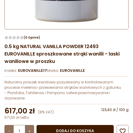
(0 Opinie)
0.5 kg NATURAL VANILLA POWDER 12493
EUROVANILLE sproszkowane strąki wanilii - laski
waniliowe w proszku
Indeks:
EUROVANILLE17
Marka:
EUROVANILLE
Naturalny proszek waniliowy pozyskiwany w kontrolowanym
procesie mielenia i przesiewania strąków waniliowych z gatunku
- Planifolia, Tahitensis i Pompona. Łatwe przechowywanie i
dozowanie.
617,00 zł
123,40 zł / 100 g
(8% VAT)
571,30 zł netto

DODAJ DO KOSZYKA
-
+