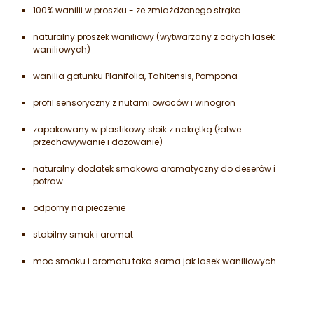
100% wanilii w proszku - ze zmiażdżonego strąka
naturalny proszek waniliowy (wytwarzany z całych lasek
waniliowych)
wanilia gatunku Planifolia, Tahitensis, Pompona
profil sensoryczny z nutami owoców i winogron
zapakowany w plastikowy słoik z nakrętką (łatwe
przechowywanie i dozowanie)
naturalny dodatek smakowo aromatyczny do deserów i
potraw
odporny na pieczenie
stabilny smak i aromat
moc smaku i aromatu taka sama jak lasek waniliowych