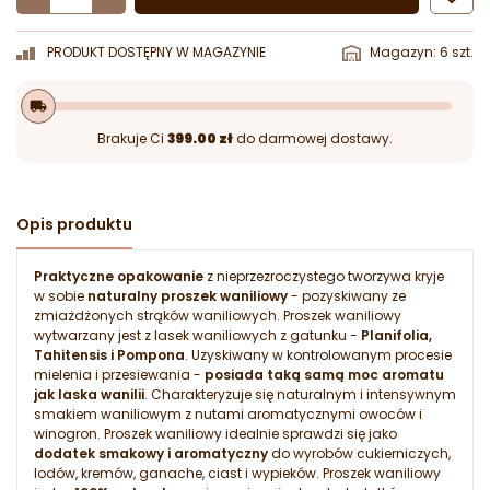
PRODUKT DOSTĘPNY W MAGAZYNIE
Magazyn: 6 szt.
local_shipping
Brakuje Ci
399.00 zł
do darmowej dostawy.
Opis produktu
Praktyczne opakowanie
z nieprzezroczystego tworzywa kryje
w sobie
naturalny proszek waniliowy
- pozyskiwany ze
zmiażdżonych strąków waniliowych. Proszek waniliowy
wytwarzany jest z lasek waniliowych z gatunku -
Planifolia,
Tahitensis i Pompona
. Uzyskiwany w kontrolowanym procesie
mielenia i przesiewania -
posiada taką samą moc aromatu
jak laska wanilii
. Charakteryzuje się naturalnym i intensywnym
smakiem waniliowym z nutami aromatycznymi owoców i
winogron. Proszek waniliowy idealnie sprawdzi się jako
dodatek smakowy i aromatyczny
do wyrobów cukierniczych,
lodów, kremów, ganache, ciast i wypieków. Proszek waniliowy