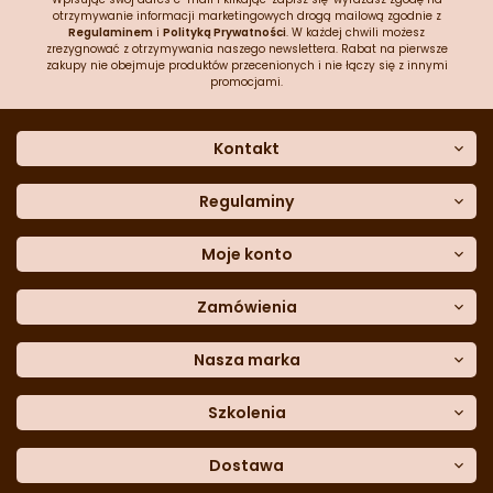
otrzymywanie informacji marketingowych drogą mailową zgodnie z
Regulaminem
i
Polityką Prywatności
. W każdej chwili możesz
zrezygnować z otrzymywania naszego newslettera. Rabat na pierwsze
zakupy nie obejmuje produktów przecenionych i nie łączy się z innymi
promocjami.
Kontakt
O nas
Dane kontaktowe
Regulaminy
Często zadawane pytania
Regulamin sklepu
Sklep stacjonarny
Polityka prywatności
Moje konto
Formularz kontaktowy
Polityka cookies
Załóż konto
Blog
Polityka reklamacji
Zamówienia
Moje dane
Polityka zwrotów
Historia zamówień
e-mail:
Sposoby dostawy
sklep@cukieteria.pl
Dostępność cyfrowa
Lista ulubionych
telefon:
Metody płatności
Nasza marka
601 767 272
Moje rabaty
Dane do przelewu
Sempre Group
Formularz
reklamacji
Trio Gelato
Szkolenia
Formularz
zwrotu
CDN
Warsaw
Academy of Pastry Arts
Wroclaw
Academy of Baker Arts
Dostawa
Darmowy
odbiór osobisty