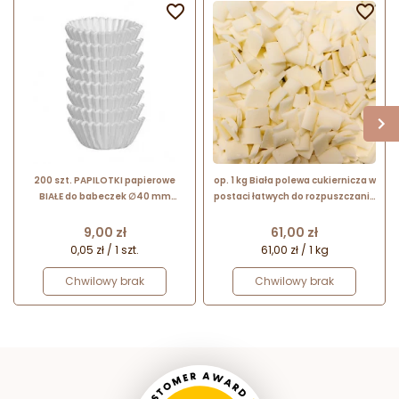


200 szt. PAPILOTKI papierowe
op. 1 kg Biała polewa cukiernicza w
BIAŁE do babeczek ∅40 mm
postaci łatwych do rozpuszczania
630620 Delicia Tescoma
kawałków - Non Temp White -
Bakels Bakery Ingredients
Cena
Cena
9,00 zł
61,00 zł
0,05 zł / 1 szt.
61,00 zł / 1 kg
Chwilowy brak
Chwilowy brak