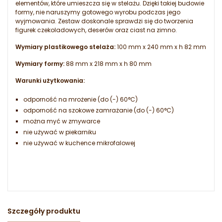
elementów, które umieszcza się w stelażu. Dzięki takiej budowie
formy, nie naruszymy gotowego wyrobu podczas jego
wyjmowania. Zestaw doskonale sprawdzi się do tworzenia
figurek czekoladowych, deserów oraz ciast na zimno.
Wymiary plastikowego stelaża:
100 mm x 240 mm x h 82 mm
Wymiary formy:
88 mm x 218 mm x h 80 mm
Warunki użytkowania:
odporność na mrożenie (do (-) 60°C)
odporność na szokowe zamrażanie (do (-) 60°C)
można myć w zmywarce
nie używać w piekarniku
nie używać w kuchence mikrofalowej
Szczegóły produktu