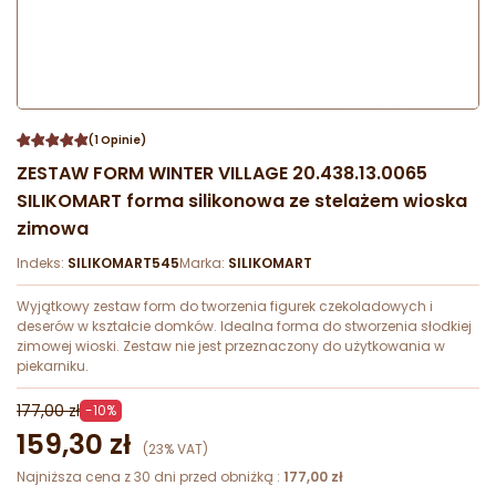
(1 Opinie)
ZESTAW FORM WINTER VILLAGE 20.438.13.0065
SILIKOMART forma silikonowa ze stelażem wioska
zimowa
Indeks:
SILIKOMART545
Marka:
SILIKOMART
Wyjątkowy zestaw form do tworzenia figurek czekoladowych i
deserów w kształcie domków. Idealna forma do stworzenia słodkiej
zimowej wioski. Zestaw nie jest przeznaczony do użytkowania w
piekarniku.
177,00 zł
-10%
159,30 zł
(23% VAT)
Najniższa cena z 30 dni przed obniżką :
177,00 zł