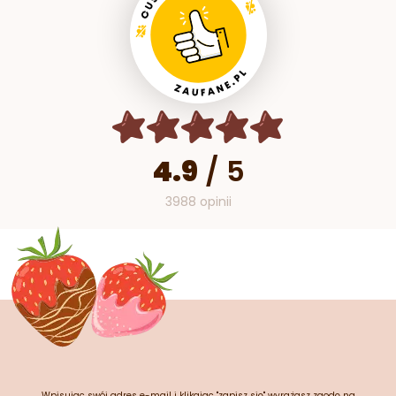
4.9
/
5
3988 opinii
Wpisując swój adres e-mail i klikając "zapisz się" wyrażasz zgodę na