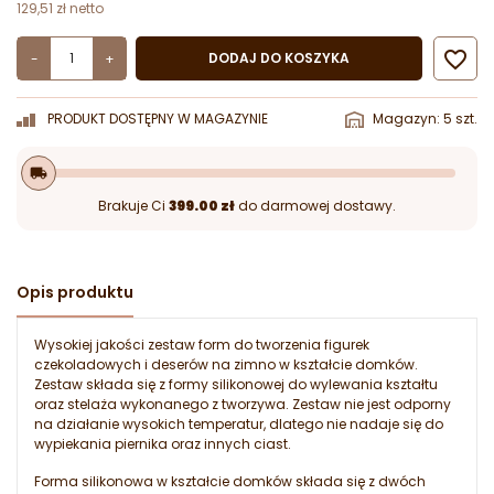
129,51 zł netto

DODAJ DO KOSZYKA
-
+
PRODUKT DOSTĘPNY W MAGAZYNIE
Magazyn: 5 szt.
local_shipping
Brakuje Ci
399.00 zł
do darmowej dostawy.
Opis produktu
Wysokiej jakości zestaw form do tworzenia figurek
czekoladowych i deserów na zimno w kształcie domków.
Zestaw składa się z formy silikonowej do wylewania kształtu
oraz stelaża wykonanego z tworzywa. Zestaw nie jest odporny
na działanie wysokich temperatur, dlatego nie nadaje się do
wypiekania piernika oraz innych ciast.
Forma silikonowa w kształcie domków składa się z dwóch