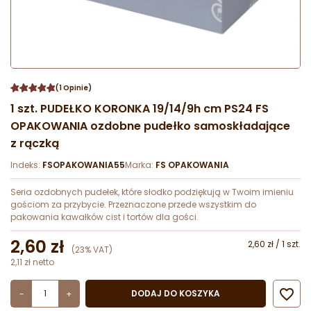
(1 Opinie)
1 szt. PUDEŁKO KORONKA 19/14/9h cm PS24 FS
OPAKOWANIA ozdobne pudełko samoskładające
z rączką
Indeks:
FSOPAKOWANIA55
Marka:
FS OPAKOWANIA
Seria ozdobnych pudełek, które słodko podziękują w Twoim imieniu
gościom za przybycie. Przeznaczone przede wszystkim do
pakowania kawałków cist i tortów dla gości.
2,60 zł
2,60 zł / 1 szt.
(23% VAT)
2,11 zł netto

DODAJ DO KOSZYKA
-
+