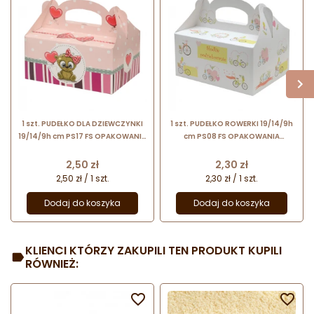
1 szt. PUDEŁKO DLA DZIEWCZYNKI
1 szt. PUDEŁKO ROWERKI 19/14/9h
19/14/9h cm PS17 FS OPAKOWANIA
cm PS08 FS OPAKOWANIA
ozdobne pudełko
ozdobne pudełko
samoskładające z rączką
samoskładające z rączką
Cena
Cena
2,50 zł
2,30 zł
2,50 zł / 1 szt.
2,30 zł / 1 szt.
Dodaj do koszyka
Dodaj do koszyka
KLIENCI KTÓRZY ZAKUPILI TEN PRODUKT KUPILI
RÓWNIEŻ:

