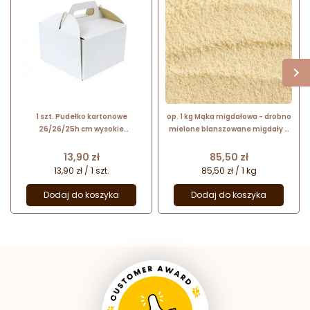
1 szt. Pudełko kartonowe
op. 1 kg Mąka migdałowa - drobno
26/26/25h cm wysokie
mielone blanszowane migdały -
opakowanie na tort z rączką
nr. kat. 425 Lubeca
Sweet Decor
Cena
Cena
13,90 zł
85,50 zł
13,90 zł / 1 szt.
85,50 zł / 1 kg
Dodaj do koszyka
Dodaj do koszyka