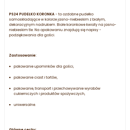
PS24 PUDEŁKO KORONKA
- to ozdobne pudełko
samoskładające w kolorze jasno-niebieskim z białym,
dekoracyjnym nadrukiem. Białe koronkowe kwiaty na jasno-
niebieskim tle. Na opakowaniu znajdują się napisy -
podziękowania dla gości.
Zastosowanie:
pakowanie upominków dla gości,
pakowanie ciast i tortów,
pakowanie, transport i przechowywanie wyrobów
cukierniczych i produktów spożywczych,
uniwersalne.
Główne cechy: