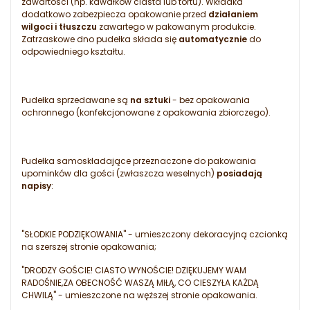
zawartości (np. kawałków ciasta lub tortu). Wkładka
dodatkowo zabezpiecza opakowanie przed
działaniem
wilgoci i tłuszczu
zawartego w pakowanym produkcie.
Zatrzaskowe dno pudełka składa się
automatycznie
do
odpowiedniego kształtu.
Pudełka sprzedawane są
na sztuki
- bez opakowania
ochronnego (konfekcjonowane z opakowania zbiorczego).
Pudełka samoskładające przeznaczone do pakowania
upominków dla gości (zwłaszcza weselnych)
posiadają
napisy
:
"SŁODKIE PODZIĘKOWANIA" - umieszczony dekoracyjną czcionką
na szerszej stronie opakowania;
"DRODZY GOŚCIE! CIASTO WYNOŚCIE! DZIĘKUJEMY WAM
RADOŚNIE,ZA OBECNOŚĆ WASZĄ MIŁĄ, CO CIESZYŁA KAŻDĄ
CHWILĄ" - umieszczone na węższej stronie opakowania.