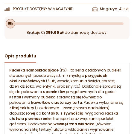
PRODUKT DOSTĘPNY W MAGAZYNIE
Magazyn: 41 szt.
local_shipping
Brakuje Ci
399.00 zł
do darmowej dostawy.
Opis produktu
Pudełka samoskładające
(PS) - to seria ozdobnych pudełek
stworzonych przede wszystkim z myślą o
przyjęciach
okolicznościowych
(ślub, wesele, komunia święta, chrzest,
dzień dziecka, walentynki, urodziny itp.). Doskonale sprawdzą
się do pakowania
upominków
przygotowanych dla gości.
Kształt i wymiary pudełka sprawdzą się również do
pakowania
kawałków ciasta czy tortu
. Pudełka wykonane są
z
litej tektury
(z ozdobnym - zewnętrznym nadrukiem)
dopuszczonej do
kontaktu z żywnością
. Wygodna
rączka
ułatwia przenoszenie
i transport oraz wręczanie pudełek
gościom. Dopakowana
wewnętrzna wkładka
(również
wykonana z litej tektury) ułatwia wkładanie i wyjmowanie