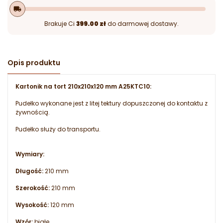
local_shipping
Brakuje Ci
399.00 zł
do darmowej dostawy.
Opis produktu
Kartonik na tort 210x210x120 mm A25KTC10:
Pudełko wykonane jest z litej tektury dopuszczonej do kontaktu z
żywnością.
Pudełko służy do transportu.
Wymiary:
Długość:
210 mm
Szerokość:
210 mm
Wysokość:
120 mm
Wzór:
białe.