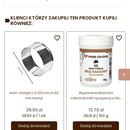
KLIENCI KTÓRZY ZAKUPILI TEN PRODUKT KUPILI
RÓWNIEŻ:


RANT OKRĄGŁY ∅ 120 mm x h 60
35g Barwnik BRĄZOWY
mm Frantyl
CZEKOLADOWY spożywczy w ŻELU
WSG-076 Food Colours
Cena
Cena
28,50 zł
13,70 zł
28,50 zł / 1 szt.
39,14 zł / 100 g
Dodaj do koszyka
Dodaj do koszyka