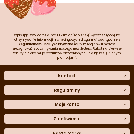
Wpisując swój adres e-mail i klikając "zapisz się" wyrażasz zgodę na
otrzymywanie informacji marketingowych drogą mailową zgodnie z
Regulaminem
i
Polityką Prywatności
. W każdej chwili możesz
zrezygnować z otrzymywania naszego newslettera. Rabat na pierwsze
zakupy nie obejmuje produktów przecenionych i nie łączy się z innymi
promocjami.
Kontakt
O nas
Dane kontaktowe
Regulaminy
Często zadawane pytania
Regulamin sklepu
Sklep stacjonarny
Polityka prywatności
Moje konto
Formularz kontaktowy
Polityka cookies
Załóż konto
Blog
Polityka reklamacji
Zamówienia
Moje dane
Polityka zwrotów
Historia zamówień
e-mail:
Sposoby dostawy
sklep@cukieteria.pl
Dostępność cyfrowa
Lista ulubionych
telefon:
Metody płatności
Nasza marka
601 767 272