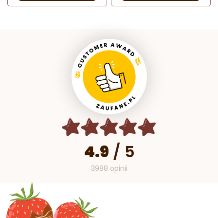
4.9
/
5
3988 opinii