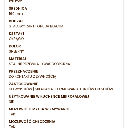
120 mm
ŚREDNICA
160 mm
RODZAJ
STALOWY RANT | GRUBA BLACHA
KSZTAŁT
OKRĄGŁY
KOLOR
SREBRNY
MATERIAŁ
STAL NIERDZEWNA I KWASOODPORNA
PRZEZNACZENIE
DO KONTAKTU Z ŻYWNOŚCIĄ
ZASTOSOWANIE
DO WYPIEKÓW | SKŁADANIA I FORMOWANIA TORTÓW I DESERÓW
UŻYTKOWANIE W KUCHENCE MIKROFALOWEJ
NIE
MOŻLIWOŚĆ MYCIA W ZMYWARCE
TAK
MOŻLIWOŚĆ CHŁODZENIA
TAK