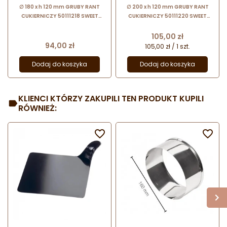
∅ 180 x h 120 mm GRUBY RANT
∅ 200 x h 120 mm GRUBY RANT
CUKIERNICZY 50111218 SWEET
CUKIERNICZY 50111220 SWEET
DECOR ze stali nierdzewnej do
DECOR ze stali nierdzewnej do
pieczenia i składania deserów
pieczenia i składania deserów
Cena
105,00 zł
Cena
94,00 zł
105,00 zł / 1 szt.
Dodaj do koszyka
Dodaj do koszyka
KLIENCI KTÓRZY ZAKUPILI TEN PRODUKT KUPILI
RÓWNIEŻ:

