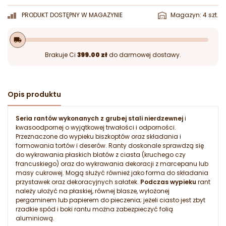
PRODUKT DOSTĘPNY W MAGAZYNIE
Magazyn: 4 szt.
local_shipping
Brakuje Ci
399.00 zł
do darmowej dostawy.
Opis produktu
Seria rantów wykonanych z grubej stali nierdzewnej
i
kwasoodpornej o wyjątkowej trwałości i odporności.
Przeznaczone do wypieku biszkoptów oraz składania i
formowania tortów i deserów. Ranty doskonale sprawdzą się
do wykrawania płaskich blatów z ciasta (kruchego czy
francuskiego) oraz do wykrawania dekoracji z marcepanu lub
masy cukrowej. Mogą służyć również jako forma do składania
przystawek oraz dekoracyjnych sałatek.
Podczas wypieku
rant
należy ułożyć na płaskiej, równej blasze, wyłożonej
pergaminem lub papierem do pieczenia; jeżeli ciasto jest zbyt
rzadkie spód i boki rantu można zabezpieczyć folią
aluminiową.