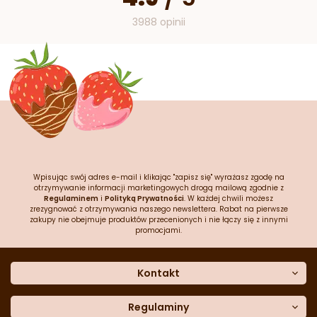
3988 opinii
Wpisując swój adres e-mail i klikając "zapisz się" wyrażasz zgodę na
otrzymywanie informacji marketingowych drogą mailową zgodnie z
Regulaminem
i
Polityką Prywatności
. W każdej chwili możesz
zrezygnować z otrzymywania naszego newslettera. Rabat na pierwsze
zakupy nie obejmuje produktów przecenionych i nie łączy się z innymi
promocjami.
Kontakt
O nas
Dane kontaktowe
Regulaminy