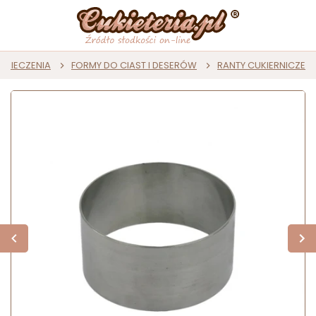
 PIECZENIA
FORMY DO CIAST I DESERÓW
RANTY CUKIERNICZE