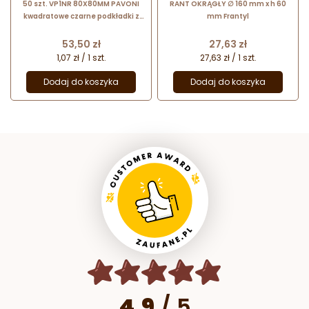
50 szt. VP1NR 80X80MM PAVONI
RANT OKRĄGŁY ∅ 160 mm x h 60
kwadratowe czarne podkładki z
mm Frantyl
uchwytem do serwowania
monoporcji
Cena
Cena
53,50 zł
27,63 zł
1,07 zł / 1 szt.
27,63 zł / 1 szt.
Dodaj do koszyka
Dodaj do koszyka
4.9
/
5