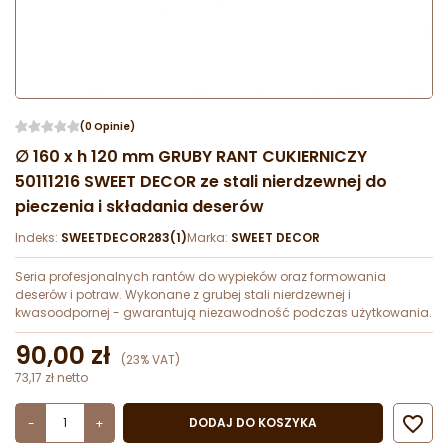
(0 Opinie)
∅ 160 x h 120 mm GRUBY RANT CUKIERNICZY
50111216 SWEET DECOR ze stali nierdzewnej do
pieczenia i składania deserów
Indeks:
SWEETDECOR283(1)
Marka:
SWEET DECOR
Seria profesjonalnych rantów do wypieków oraz formowania
deserów i potraw. Wykonane z grubej stali nierdzewnej i
kwasoodpornej - gwarantują niezawodność podczas użytkowania.
90,00 zł
(23% VAT)
73,17 zł netto

DODAJ DO KOSZYKA
-
+