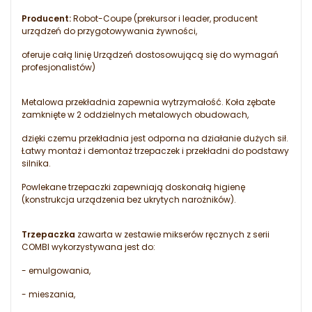
Producent:
Robot-Coupe (prekursor i leader, producent
urządzeń do przygotowywania żywności,
oferuje całą linię Urządzeń dostosowującą się do wymagań
profesjonalistów)
Metalowa przekładnia zapewnia wytrzymałość. Koła zębate
zamknięte w 2 oddzielnych metalowych obudowach,
dzięki czemu przekładnia jest odporna na działanie dużych sił.
Łatwy montaż i demontaż trzepaczek i przekładni do podstawy
silnika.
Powlekane trzepaczki zapewniają doskonałą higienę
(konstrukcja urządzenia bez ukrytych narożników).
Trzepaczka
zawarta w zestawie mikserów ręcznych z serii
COMBI wykorzystywana jest do:
- emulgowania,
- mieszania,