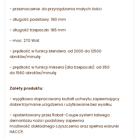
- przeznaczenie: do przyrządzania małych ilości
- długość podstawy: 190 mm
- długość trzepaczki: 185 mm
- moc: 270 Wat.
- prędkość w funkcji blendera: od 2000 do 12500
obrotów/minutę
- prędkość w funkcji miksera (dla trzepaczki): od 350
do 1560 obrotów/minutę
Zalety produktu:
- wyjątkowo dopracowany kształt uchwytu zapewniający
dobre trzymanie urządzenia i użytkowanie bez wysiłku;
- opatentowany przez Robot-Coupe system łatwego
demontażu noża i podstawy zapewnia
możliwość dokładnego czyszczenia oraz spełnia warunki
HACCP;