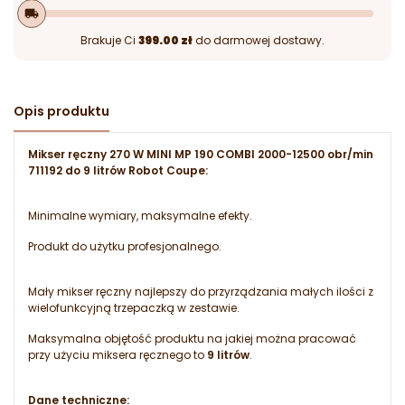
local_shipping
Brakuje Ci
399.00 zł
do darmowej dostawy.
Opis produktu
Mikser ręczny 270 W MINI MP 190 COMBI 2000-12500 obr/min
711192 do 9 litrów Robot Coupe:
Minimalne wymiary, maksymalne efekty.
Produkt do użytku profesjonalnego.
Mały mikser ręczny najlepszy do przyrządzania małych ilości z
wielofunkcyjną trzepaczką w zestawie.
Maksymalna objętość produktu na jakiej można pracować
przy użyciu miksera ręcznego to
9 litrów
.
Dane techniczne: