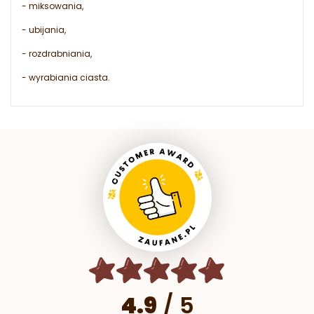
- miksowania,
- ubijania,
- rozdrabniania,
- wyrabiania ciasta.
4.9
/
5