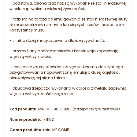
- podstawa, osłona oraz nóż są wykonane ze stali nierdzewnej
w celu zapewnienia większej żywotności;
- rozbieralna tarcza do emulgowania ze stali nierdzewnej służy
do napowietrzania zimnych lub ciepłych sosów i nadania im
konsystencji musu;
- silnik o dużej mocy zapewnia dłuższą żywotność;
- przemyślany dobór materiałów i konstrukcja zapewniają
większą wytrzymałość;
- specjalnie zaprojektowane narzędzie Aeromix do szybkiego
przygotowywania napowietrzonej emulsji o dużej objętości,
nierozpływającej się na talerzu;
- obudowa trzepaczki
wykonana w całości z metalu zapewnia
większą wytrzymałość urządzenia.
Kod produktu:
MINI MP 190 COMBI (z trzepaczką w zestawie)
Numer produktu:
711192
Gama produktu:
mini MP COMBI