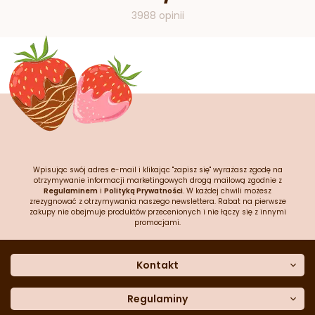
3988 opinii
Wpisując swój adres e-mail i klikając "zapisz się" wyrażasz zgodę na
otrzymywanie informacji marketingowych drogą mailową zgodnie z
Regulaminem
i
Polityką Prywatności
. W każdej chwili możesz
zrezygnować z otrzymywania naszego newslettera. Rabat na pierwsze
zakupy nie obejmuje produktów przecenionych i nie łączy się z innymi
promocjami.
Kontakt
O nas
Dane kontaktowe
Regulaminy
Często zadawane pytania