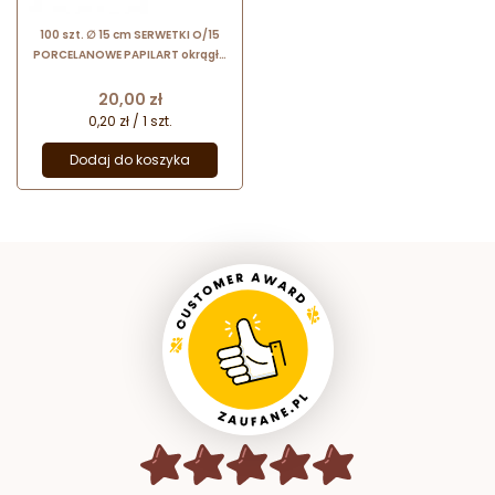
100 szt. ∅ 15 cm SERWETKI O/15
PORCELANOWE PAPILART okrągłe
serwetki powlekane
Cena
20,00 zł
0,20 zł / 1 szt.
Dodaj do koszyka