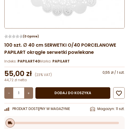
(0 Opinie)
100 szt. ∅ 40 cm SERWETKI O/40 PORCELANOWE
PAPILART okrągłe serwetki powlekane
Indeks:
PAPILART40
Marka:
PAPILART
55,00 zł
0,55 zł / 1 szt.
(23% VAT)
44,72 zł netto

DODAJ DO KOSZYKA
-
+
PRODUKT DOSTĘPNY W MAGAZYNIE
Magazyn: 11 szt.
local_shipping