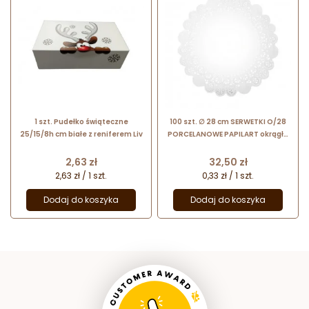
1 szt. Pudełko świąteczne
100 szt. ∅ 28 cm SERWETKI O/28
25/15/8h cm białe z reniferem Liv
PORCELANOWE PAPILART okrągłe
serwetki powlekane
Cena
Cena
2,63 zł
32,50 zł
2,63 zł / 1 szt.
0,33 zł / 1 szt.
Dodaj do koszyka
Dodaj do koszyka