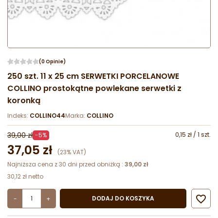
(0 Opinie)
250 szt. 11 x 25 cm SERWETKI PORCELANOWE
COLLINO prostokątne powlekane serwetki z
koronką
Indeks:
COLLINO44
Marka:
COLLINO
39,00 zł
0,15 zł / 1 szt.
-5%
37,05 zł
(23% VAT)
Najniższa cena z 30 dni przed obniżką :
39,00 zł
30,12 zł netto

DODAJ DO KOSZYKA
-
+