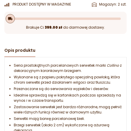
PRODUKT DOSTĘPNY W MAGAZYNIE
Magazyn: 2 szt.
local_shipping
Brakuje Ci
399.00 zł
do darmowej dostawy.
Opis produktu
Seria prostokątnych porcelanowych serwetek marki
Collino
z
dekoracyjnym koronkowym brzegiem.
Wykonane są z papieru pokrytego specjalną powłoką, która
chroni serwetki przed działaniem wilgoci oraz tłuszczu.
Przeznaczone są do serwowania wypieków i deserów.
Idealnie sprawdzą się w kartonikach podczas sprzedaży na
wynos i w czasie transportu.
Zastosowanie serwetek jest bardzo różnorodne, mogą pełnić
wiele różnych funkcji również w domowym użytku.
Serwetki mają barwę porcelanowej bieli.
Brzegi serwetek (około 2 cm) wykończone są ażurową
dekoracją.