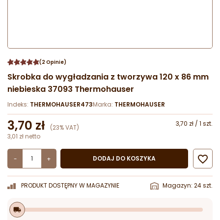
(2 Opinie)
Skrobka do wygładzania z tworzywa 120 x 86 mm
niebieska 37093 Thermohauser
Indeks:
THERMOHAUSER473
Marka:
THERMOHAUSER
3,70 zł
3,70 zł / 1 szt.
(23% VAT)
3,01 zł netto

DODAJ DO KOSZYKA
-
+
PRODUKT DOSTĘPNY W MAGAZYNIE
Magazyn: 24 szt.
local_shipping