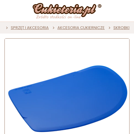
a
SPRZĘT I AKCESORIA
AKCESORIA CUKIERNICZE
SKROBKI