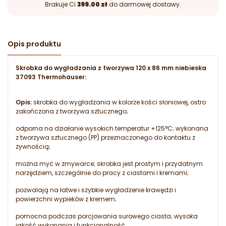
Brakuje Ci
399.00 zł
do darmowej dostawy.
Opis produktu
Skrobka do wygładzania z tworzywa 120 x 86 mm niebieska
37093 Thermohauser:
Opis:
skrobka do wygładzania w kolorze kości słoniowej, ostro
zakończona z tworzywa sztucznego;
odporna na działanie wysokich temperatur +125°C; wykonana
z tworzywa sztucznego (PP) przeznaczonego do kontaktu z
żywnością;
można myć w zmywarce; skrobka jest prostym i przydatnym
narzędziem, szczególnie do pracy z ciastami i kremami;
pozwalają na łatwe i szybkie wygładzenie krawędzi i
powierzchni wypieków z kremem;
pomocna podczas porcjowania surowego ciasta; wysoka
jakość wykonania i funkcjonalność.