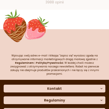
3988 opinii
Wpisując swój adres e-mail i klikając "zapisz się" wyrażasz zgodę na
otrzymywanie informacji marketingowych drogą mailową zgodnie z
Regulaminem
i
Polityką Prywatności
. W każdej chwili możesz
zrezygnować z otrzymywania naszego newslettera. Rabat na pierwsze
zakupy nie obejmuje produktów przecenionych i nie łączy się z innymi
promocjami.
Kontakt
O nas
Dane kontaktowe
Regulaminy
Często zadawane pytania
Regulamin sklepu