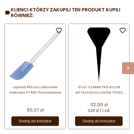
KLIENCI KTÓRZY ZAKUPILI TEN PRODUKT KUPILI
RÓWNIEŻ:


Łopatka 350 mm silikonowa
10 szt. CZARNE TRÓJKĄTNE
niebieska 47483 Thermohauser
WTYKACZE DO LODÓW 70402
SEMPRE – plakietki do opisywania
smaków lodów w witrynie
Cena
112,00 zł
Cena
50,27 zł
11,20 zł / 1 szt.
Dodaj do koszyka
Dodaj do koszyka