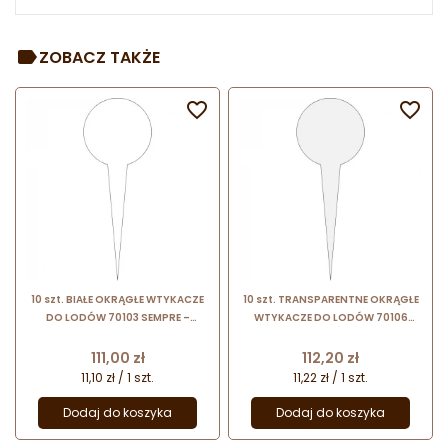
ZOBACZ TAKŻE


10 szt. BIAŁE OKRĄGŁE WTYKACZE
10 szt. TRANSPARENTNE OKRĄGŁE
DO LODÓW 70103 SEMPRE –
WTYKACZE DO LODÓW 70106
plakietki do opisywania smaków
SEMPRE – plakietki do opisywania
lodów w witrynie
smaków lodów w witrynie
Cena
Cena
111,00 zł
112,20 zł
11,10 zł / 1 szt.
11,22 zł / 1 szt.
Dodaj do koszyka
Dodaj do koszyka