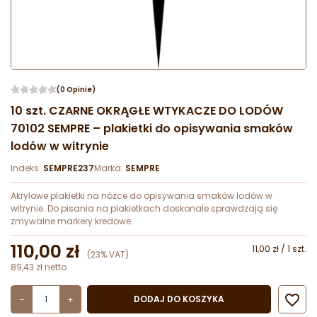
(0 Opinie)
10 szt. CZARNE OKRĄGŁE WTYKACZE DO LODÓW
70102 SEMPRE – plakietki do opisywania smaków
lodów w witrynie
Indeks:
SEMPRE237
Marka:
SEMPRE
Akrylowe plakietki na nóżce do opisywania smaków lodów w
witrynie. Do pisania na plakietkach doskonale sprawdzają się
zmywalne markery kredowe.
110,00 zł
11,00 zł / 1 szt.
(23% VAT)
89,43 zł netto

DODAJ DO KOSZYKA
-
+