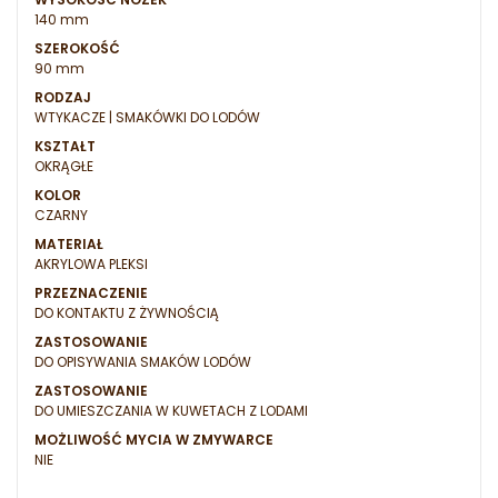
140 mm
SZEROKOŚĆ
90 mm
RODZAJ
WTYKACZE | SMAKÓWKI DO LODÓW
KSZTAŁT
OKRĄGŁE
KOLOR
CZARNY
MATERIAŁ
AKRYLOWA PLEKSI
PRZEZNACZENIE
DO KONTAKTU Z ŻYWNOŚCIĄ
ZASTOSOWANIE
DO OPISYWANIA SMAKÓW LODÓW
ZASTOSOWANIE
DO UMIESZCZANIA W KUWETACH Z LODAMI
MOŻLIWOŚĆ MYCIA W ZMYWARCE
NIE