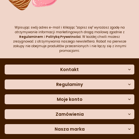
Wpisując swój adres e-mail i klikając "zapisz się" wyrażasz zgodę na
otrzymywanie informacji marketingowych drogą mailową zgodnie z
Regulaminem
i
Polityką Prywatności
. W każdej chwili możesz
zrezygnować z otrzymywania naszego newslettera. Rabat na pierwsze
zakupy nie obejmuje produktów przecenionych i nie łączy się z innymi
promocjami.
Kontakt
O nas
Dane kontaktowe
Regulaminy
Często zadawane pytania
Regulamin sklepu
Sklep stacjonarny
Polityka prywatności
Moje konto
Formularz kontaktowy
Polityka cookies
Załóż konto
Blog
Polityka reklamacji
Zamówienia
Moje dane
Polityka zwrotów
Historia zamówień
e-mail:
Sposoby dostawy
sklep@cukieteria.pl
Dostępność cyfrowa
Lista ulubionych
telefon:
Metody płatności
Nasza marka
601 767 272
Moje rabaty
Dane do przelewu
Sempre Group