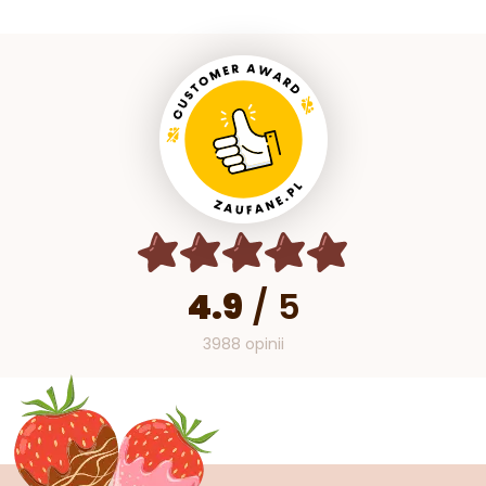
4.9
/
5
3988 opinii