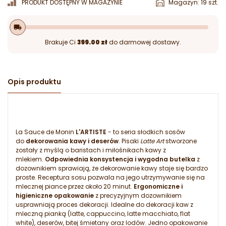
PRODUKT DOSTĘPNY W MAGAZYNIE
Magazyn: 19 szt.
local_shipping
Brakuje Ci
399.00 zł
do darmowej dostawy.
Opis produktu
La Sauce de Monin
L'ARTISTE
- to seria słodkich sosów
do
dekorowania kawy i deserów
. Pisaki
Latte Art
stworzone
zostały z myślą o baristach i miłośnikach kawy z
mlekiem.
Odpowiednia konsystencja i wygodna butelka
z
dozownikiem sprawiają, że dekorowanie kawy staje się bardzo
proste. Receptura sosu pozwala na jego utrzymywanie się na
mlecznej piance przez około 20 minut.
Ergonomiczne i
higieniczne opakowanie
z precyzyjnym dozownikiem
usprawniają proces dekoracji. Idealne do dekoracji kaw z
mleczną pianką (latte, cappuccino, latte macchiato, flat
white), deserów, bitej śmietany oraz lodów. Jedno opakowanie