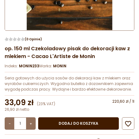
(0 Opinie)
op. 150 ml Czekoladowy pisak do dekoracji kaw z
mlekiem - Cacao L'Artiste de Monin
Indeks:
MONIN233
Marka:
MONIN
Seria gotowych do użycia sosów do dekoracji kaw z mlekiem oraz
wyrobów cukierniczych. Wygodna butelka z dozownikiem zapewnia
wygodę podczas pracy. Wydajne i bardzo efektowne dekorowanie.
33,09 zł
220,60 zł / 1l
(23% VAT)
26,90 zł netto

DODAJ DO KOSZYKA
-
+