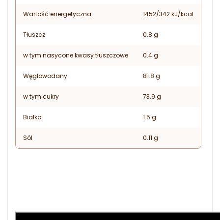
Wartość energetyczna
1452/342 kJ/kcal
Tłuszcz
0.8 g
w tym nasycone kwasy tłuszczowe
0.4 g
Węglowodany
81.8 g
w tym cukry
73.9 g
Białko
1.5 g
Sól
0.11 g