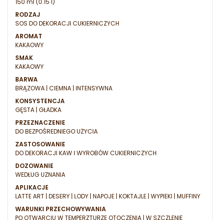
150 ml (0.15 l)
RODZAJ
SOS DO DEKORACJI CUKIERNICZYCH
AROMAT
KAKAOWY
SMAK
KAKAOWY
BARWA
BRĄZOWA | CIEMNA | INTENSYWNA
KONSYSTENCJA
GĘSTA | GŁADKA
PRZEZNACZENIE
DO BEZPOŚREDNIEGO UŻYCIA
ZASTOSOWANIE
DO DEKORACJI KAW I WYROBÓW CUKIERNICZYCH
DOZOWANIE
WEDŁUG UZNANIA
APLIKACJE
LATTE ART | DESERY | LODY | NAPOJE | KOKTAJLE | WYPIEKI | MUFFINY
WARUNKI PRZECHOWYWANIA
PO OTWARCIU W TEMPERZTURZE OTOCZENIA | W SZCZLENIE