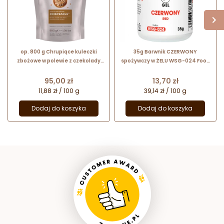
op. 800 g Chrupiące kuleczki
35g Barwnik CZERWONY
zbożowe w polewie z czekolady
spożywczy w ŻELU WSG-024 Food
karmelowej - Gold Salted
Colours
Caramel Crispearls™ Callebaut
Cena
Cena
95,00 zł
13,70 zł
11,88 zł / 100 g
39,14 zł / 100 g
Dodaj do koszyka
Dodaj do koszyka