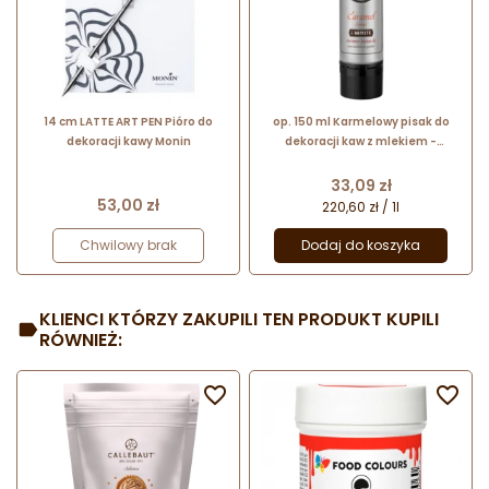
14 cm LATTE ART PEN Pióro do
op. 150 ml Karmelowy pisak do
dekoracji kawy Monin
dekoracji kaw z mlekiem -
Caramel L'Artiste de Monin
Cena
33,09 zł
Cena
53,00 zł
220,60 zł / 1l
Chwilowy brak
Dodaj do koszyka
KLIENCI KTÓRZY ZAKUPILI TEN PRODUKT KUPILI
RÓWNIEŻ:

