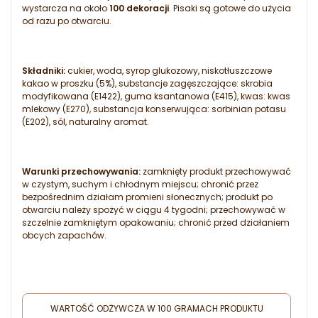
wystarcza na około
100 dekoracji
. Pisaki są gotowe do użycia
od razu po otwarciu.
Składniki:
cukier, woda, syrop glukozowy, niskotłuszczowe
kakao w proszku (5%), substancje zagęszczające: skrobia
modyfikowana (E1422), guma ksantanowa (E415), kwas: kwas
mlekowy (E270), substancja konserwująca: sorbinian potasu
(E202), sól, naturalny aromat.
Warunki przechowywania:
zamknięty produkt przechowywać
w czystym, suchym i chłodnym miejscu; chronić przez
bezpośrednim działam promieni słonecznych; produkt po
otwarciu należy spożyć w ciągu 4 tygodni; przechowywać w
szczelnie zamkniętym opakowaniu; chronić przed działaniem
obcych zapachów.
WARTOŚĆ ODŻYWCZA W 100 GRAMACH PRODUKTU