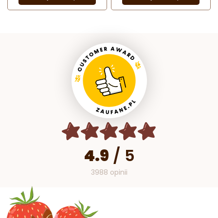
4.9
/
5
3988 opinii