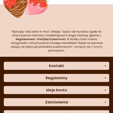
Wpisując swój adres e-mail i klikając "zapisz się" wyrażasz zgodę na
otrzymywanie informacji marketingowych drogą mailową zgodnie z
Regulaminem
i
Polityką Prywatności
. W każdej chwili możesz
zrezygnować z otrzymywania naszego newslettera. Rabat na pierwsze
zakupy nie obejmuje produktów przecenionych i nie łączy się z innymi
promocjami.
Kontakt
O nas
Dane kontaktowe
Regulaminy
Często zadawane pytania
Regulamin sklepu
Sklep stacjonarny
Polityka prywatności
Moje konto
Formularz kontaktowy
Polityka cookies
Załóż konto
Blog
Polityka reklamacji
Zamówienia
Moje dane
Polityka zwrotów
Historia zamówień
e-mail:
Sposoby dostawy
sklep@cukieteria.pl
Dostępność cyfrowa
Lista ulubionych