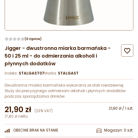
(0 Opinie)
Jigger - dwustronna miarka barmańska -

50 i 25 ml - do odmierzania alkoholi i
płynnych dodatków
Indeks:
STALGAST07
Marka:
STALGAST
Dwustronna miarka barmańska wykonana ze stali nierdzewnej.
Służy do precyzyjnego odmierzani alkoholi i płynnych dodatków
podczas sporządzania drinków.
21,90 zł
21,90 zł / 1 szt.
(23% VAT)
17,80 zł netto
OBECNIE BRAK NA STANIE
Magazyn: 0 szt.