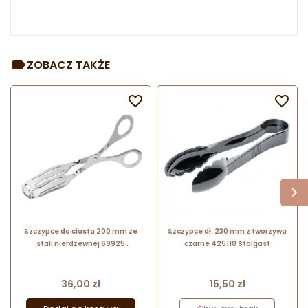
ZOBACZ TAKŻE


Szczypce do ciasta 200 mm ze
Szczypce dł. 230 mm z tworzywa
stali nierdzewnej 68925
czarne 425110 Stalgast
Thermohauser
Cena
Cena
36,00 zł
15,50 zł