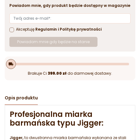
Powiadom mnie, gdy produkt będzie dostępny w magazynie
Akceptuję
Regulamin
i
Politykę prywatności
Powiadom mnie gdy będzie na stanie
local_shipping
Brakuje Ci
399.00 zł
do darmowej dostawy.
Opis produktu
Profesjonalna miarka
barmańska typu Jigger:
Jigger,
to dwustronna miarka barmańska wykonana ze stali