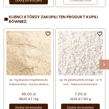
Dodaj do koszyka
Chwilowy brak
KLIENCI KTÓRZY ZAKUPILI TEN PRODUKT KUPILI
RÓWNIEŻ:


op. 1 kg Mączka migdałowa do
op. 30 g Białe płatki śniegu - śr. 9
makaroników - bardzo drobno
mm - świąteczne konfetti
zmielone blanszowane migdały
cukrowe - posypka dekoracyjna
Cena
Cena
98,00 zł
7,00 zł
98,00 zł / 1 kg
23,33 zł / 100 g
Dodaj do koszyka
Dodaj do koszyka