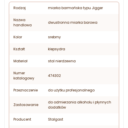
Rodzaj
miarka barmańska typu Jigger
Nazwa
dwustronna miarka barowa
handlowa
Kolor
srebrny
Kształt
klepsydra
Materiał
stal nierdzewna
Numer
474302
katalogowy
Przeznaczenie
do użytku profesjonalnego
do odmierzania alkoholu i płynnych
Zastosowanie
dodatków
Producent
Stalgast