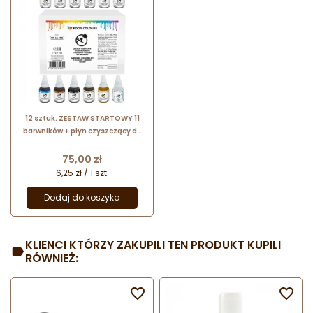
12 sztuk. ZESTAW STARTOWY 11
barwników + płyn czyszczący do
AEROGRAFU WS-La-100 Food
Colours
Cena
75,00 zł
6,25 zł / 1 szt.
Dodaj do koszyka
KLIENCI KTÓRZY ZAKUPILI TEN PRODUKT KUPILI
RÓWNIEŻ:

