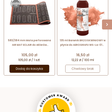
583/384 mm Mata perforowana
135 ml Barwnik BRZOSKWINIOWY w
AIR MAT ECLAIR do eklerów
płynie do AEROGRAFU WS-La-0171
40.111.99.0000 Silikomart
Foodcolours
Cena
Cena
105,00 zł
16,50 zł
105,00 zł / 1 szt.
12,22 zł / 100 ml
Dodaj do koszyka
Chwilowy brak