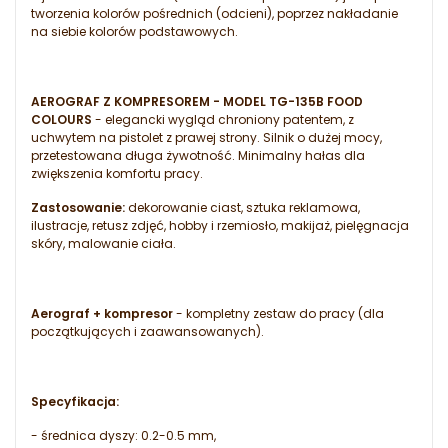
tworzenia kolorów pośrednich (odcieni), poprzez nakładanie
na siebie kolorów podstawowych.
AEROGRAF Z KOMPRESOREM - MODEL TG-135B FOOD
COLOURS
- e
legancki wygląd chroniony patentem, z
uchwytem na pistolet z prawej strony.
Silnik o dużej mocy,
przetestowana długa żywotność. Minimalny hałas dla
zwiększenia komfortu pracy.
Zastosowanie:
dekorowanie ciast, sztuka reklamowa,
ilustracje, retusz zdjęć, hobby i rzemiosło, makijaż, pielęgnacja
skóry, malowanie ciała.
Aerograf + kompresor
- kompletny zestaw do pracy (dla
początkujących i zaawansowanych).
Specyfikacja:
- średnica dyszy: 0.2-0.5 mm,