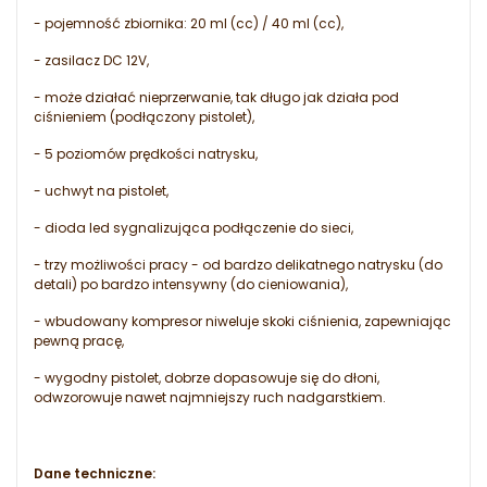
- pojemność zbiornika: 20 ml (cc) / 40 ml (cc),
- zasilacz DC 12V,
- może działać nieprzerwanie, tak długo jak działa pod
ciśnieniem (podłączony pistolet),
- 5 poziomów prędkości natrysku,
- uchwyt na pistolet,
- dioda led sygnalizująca podłączenie do sieci,
- trzy możliwości pracy - od bardzo delikatnego natrysku (do
detali) po bardzo intensywny (do cieniowania),
- wbudowany kompresor niweluje skoki ciśnienia, zapewniając
pewną pracę,
- wygodny pistolet, dobrze dopasowuje się do dłoni,
odwzorowuje nawet najmniejszy ruch nadgarstkiem.
Dane techniczne: