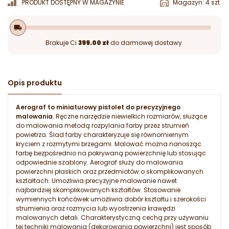
PRODUKT DOSTĘPNY W MAGAZYNIE
Magazyn: 4 szt.
local_shipping
Brakuje Ci
399.00 zł
do darmowej dostawy.
Opis produktu
Aerograf to miniaturowy pistolet do precyzyjnego
malowania.
Ręczne narzędzie niewielkich rozmiarów, służące
do malowania metodą rozpylania farby przez strumień
powietrza. Ślad farby charakteryzuje się równomiernym
kryciem z rozmytymi brzegami. M
alować można nanosząc
farbę bezpośrednio
na pokrywaną powierzchnię lub stosując
odpowiednie szablony. Aerograf służy do malowania
powierzchni płaskich oraz przedmiotów o skomplikowanych
kształtach. Umożliwia precyzyjne malowanie nawet
najbardziej skomplikowanych kształtów. Stosowanie
wymiennych końcówek umożliwia dobór kształtu i szerokości
strumienia oraz rozmycia lub wyostrzenia krawędzi
malowanych detali. Charakterystyczną cechą przy używaniu
tej techniki malowania (dekorowania powierzchni) jest sposób