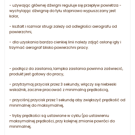
- używając głównej dźwigni reguluje się przepływ powietrza -
wychylając dźwignię do tyłu stopniowo wypuszczany jest
kolor,
- kształt i rozmiar strugi zależy od odległości aerografu od
powierzchni,
- dla uzyskania bardzo cienkiej linii należy zdjąć osłonę igły i
trzymać aerograf blisko powierzchni pracy.
- podłącz do zasilania, lampka zasilania powinna zaświecić,
produkt jest gotowy do pracy,
- przytrzymaj przycisk przez 3 sekundy, włączy się niebieski
wskaźnik, zacznie pracować z minimalną prędkością,
- przyciśnij przycisk przez 1 sekundę aby zwiększyć prędkość od
minimalnej do maksymalnej,
- tryby prędkości są ustawione w cyklu (po ustawieniu
maksymalnej prędkości, przy kolejnej zmianie powróci do
minimalnej,