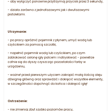
- aby wyłączyć ponownie przytrzymaj przycisk przez 3 sekundy,
- działa zarówno z jednofazowymi jak i dwufazowymi
pistoletami.
Utrzymanie:
- po pracy opróżnić pojemnik z płynem, umyć wodą lub
czyścikiem za pomocą szczotki,
- napełnić pojemnik wodą lub czyścikiem, po czym
zablokować osłonę igły palcem i natryskiwać - powietrze
cofnie się do dyszy czyszcząc pozostałości farby w
urządzeniu,
- ważne! przed pierwszym użyciem zakropić małą ilością oleju
dźwignię główną oraz sprawdzić i dokręcić wszystkie elementy,
w szczególności dopchnąć do końca i dokręcić igłę!
Ostrzeżenie:
- nie zmieniaj zbyt szybko poziomów pracy,