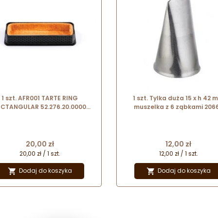
1 szt. AFR001 TARTE RING
1 szt. Tylka duża 15 x h 42 
ECTANGULAR 52.276.20.0000
muszelka z 6 ząbkami 206
ILIKOMART prostokątny rant
Thermohauser
rforowany 120 x 35 x h 20 mm
Cena
Cena
20,00 zł
12,00 zł
20,00 zł / 1 szt.
12,00 zł / 1 szt.
Dodaj do koszyka
Dodaj do koszyka

