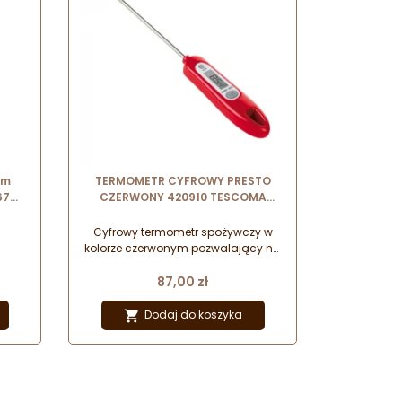
mm
TERMOMETR CYFROWY PRESTO
67
CZERWONY 420910 TESCOMA
cyfrowy termometr spożywczy
Cyfrowy termometr spożywczy w
kolorze czerwonym pozwalający na
odczyt temperatury w stopniach
Cena
Celsjusza oraz Fahrenheita. Idealnie
87,00 zł
sprawdzi się do kontroli temperatury
podczas przygotowywania potraw
Dodaj do koszyka

oraz napojów.