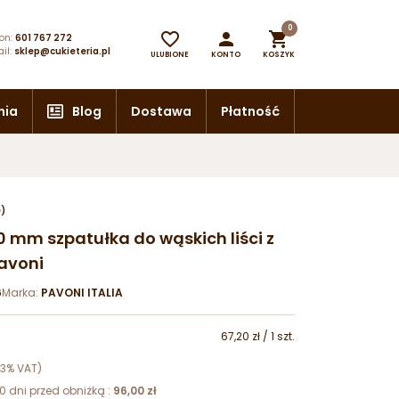
0



on:
601 767 272
il:
sklep@cukieteria.pl
ULUBIONE
KONTO
KOSZYK
nia
Blog
Dostawa
Płatność
e)
0 mm szpatułka do wąskich liści z
avoni
6
Marka:
PAVONI ITALIA
67,20 zł / 1 szt.
23% VAT)
0 dni przed obniżką :
96,00 zł