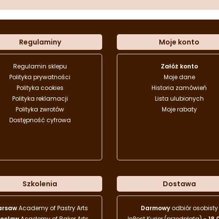
Regulaminy
Moje konto
Regulamin sklepu
Załóż konto
Polityka prywatności
Moje dane
Polityka cookies
Historia zamówień
Polityka reklamacji
Lista ulubionych
Polityka zwrotów
Moje rabaty
Dostępność cyfrowa
Szkolenia
Dostawa
arsaw
Academy of Pastry Arts
Darmowy
odbiór osobisty
oclaw
Academy of Baker Arts
InPost Kurier (przedpłata) -
18.