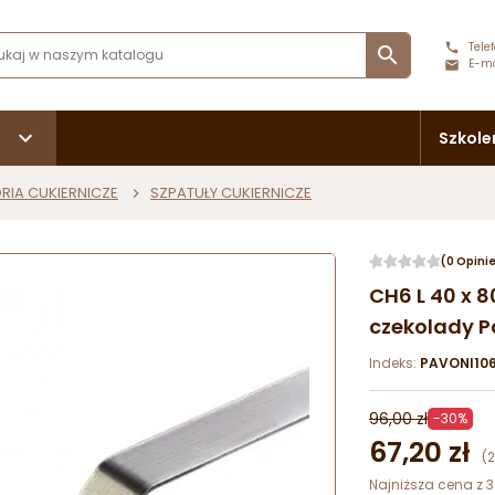
Telef

E-ma
Szkole
RIA CUKIERNICZE
SZPATUŁY CUKIERNICZE
(0 Opini
CH6 L 40 x 8
czekolady P
Indeks:
PAVONI10
96,00 zł
-30%
67,20 zł
(
Najniższa cena z 3