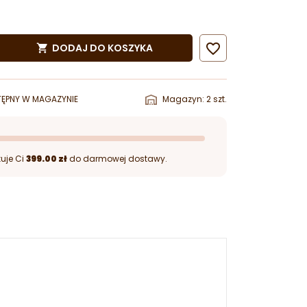

DODAJ DO KOSZYKA

ĘPNY W MAGAZYNIE
Magazyn: 2 szt.
uje Ci
399.00 zł
do darmowej dostawy.