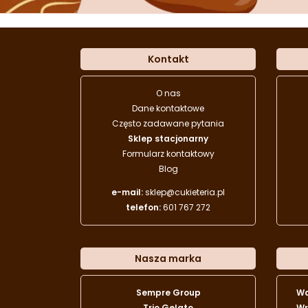
Kontakt
O nas
Dane kontaktowe
Często zadawane pytania
Sklep stacjonarny
Formularz kontaktowy
Blog
e-mail:
sklep@cukieteria.pl
telefon:
601 767 272
Nasza marka
Sempre Group
W
Trio Gelato
Wr