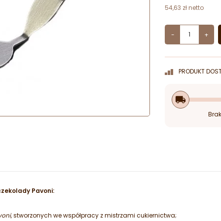
54,63 zł netto
-
+
PRODUKT DOST
local_shipping
Brak
czekolady Pavoni:
oni,
stworzonych we współpracy z mistrzami cukiernictwa;