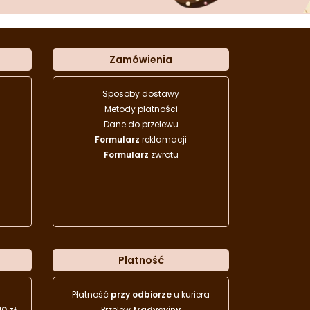
Zamówienia
Sposoby dostawy
Metody płatności
Dane do przelewu
Formularz
reklamacji
Formularz
zwrotu
Płatność
Płatność
przy odbiorze
u kuriera
00 zł
Przelew
tradycyjny