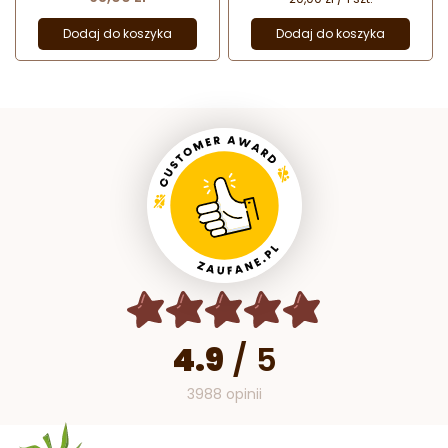
Dodaj do koszyka
Dodaj do koszyka
4.9
/
5
3988 opinii