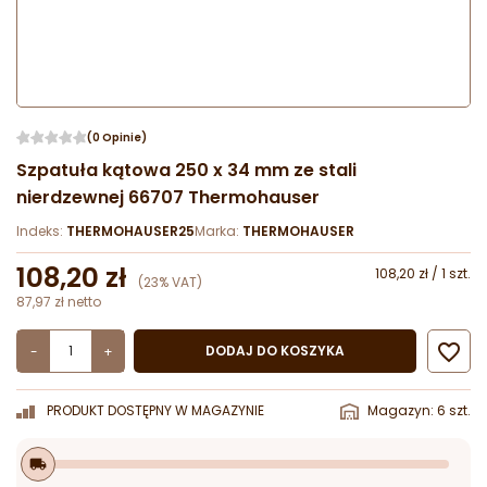
(0 Opinie)
Szpatuła kątowa 250 x 34 mm ze stali
nierdzewnej 66707 Thermohauser
Indeks:
THERMOHAUSER25
Marka:
THERMOHAUSER
108,20 zł
108,20 zł / 1 szt.
(23% VAT)
87,97 zł netto

DODAJ DO KOSZYKA
-
+
PRODUKT DOSTĘPNY W MAGAZYNIE
Magazyn: 6 szt.
local_shipping