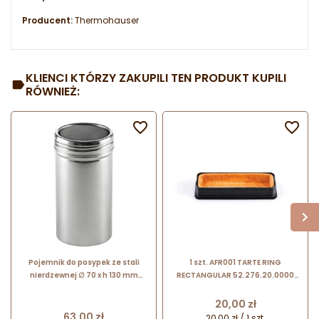
Producent:
Thermohauser
KLIENCI KTÓRZY ZAKUPILI TEN PRODUKT KUPILI
RÓWNIEŻ:


Pojemnik do posypek ze stali
1 szt. AFR001 TARTE RING
nierdzewnej ∅ 70 x h 130 mm
RECTANGULAR 52.276.20.0000
69135 Thermohauser
SILIKOMART prostokątny rant
perforowany 120 x 35 x h 20 mm
Cena
20,00 zł
Cena
63,00 zł
20,00 zł / 1 szt.