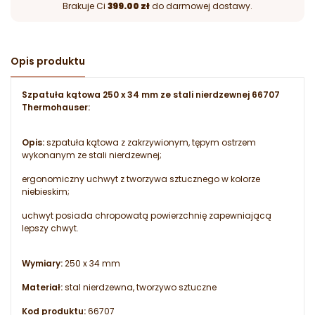
Brakuje Ci
399.00 zł
do darmowej dostawy.
Opis produktu
Szpatuła kątowa 250 x 34 mm ze stali nierdzewnej 66707
Thermohauser:
Opis:
szpatuła kątowa z zakrzywionym, tępym ostrzem
wykonanym ze stali nierdzewnej;
ergonomiczny uchwyt z tworzywa sztucznego w kolorze
niebieskim;
uchwyt posiada chropowatą powierzchnię zapewniającą
lepszy chwyt.
Wymiary:
250 x 34 mm
Materiał:
stal nierdzewna, tworzywo sztuczne
Kod produktu:
66707