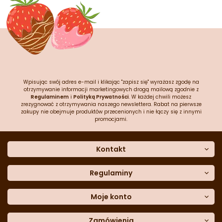
Wpisując swój adres e-mail i klikając "zapisz się" wyrażasz zgodę na
otrzymywanie informacji marketingowych drogą mailową zgodnie z
Regulaminem
i
Polityką Prywatności
. W każdej chwili możesz
zrezygnować z otrzymywania naszego newslettera. Rabat na pierwsze
zakupy nie obejmuje produktów przecenionych i nie łączy się z innymi
promocjami.
Kontakt
O nas
Dane kontaktowe
Regulaminy
Często zadawane pytania
Regulamin sklepu
Sklep stacjonarny
Polityka prywatności
Moje konto
Formularz kontaktowy
Polityka cookies
Załóż konto
Blog
Polityka reklamacji
Zamówienia
Moje dane