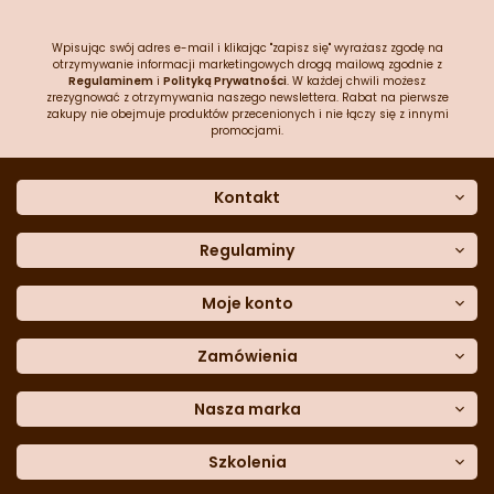
Wpisując swój adres e-mail i klikając "zapisz się" wyrażasz zgodę na
otrzymywanie informacji marketingowych drogą mailową zgodnie z
Regulaminem
i
Polityką Prywatności
. W każdej chwili możesz
zrezygnować z otrzymywania naszego newslettera. Rabat na pierwsze
zakupy nie obejmuje produktów przecenionych i nie łączy się z innymi
promocjami.
Kontakt
O nas
Dane kontaktowe
Regulaminy
Często zadawane pytania
Regulamin sklepu
Sklep stacjonarny
Polityka prywatności
Moje konto
Formularz kontaktowy
Polityka cookies
Załóż konto
Blog
Polityka reklamacji
Zamówienia
Moje dane
Polityka zwrotów
Historia zamówień
e-mail:
Sposoby dostawy
sklep@cukieteria.pl
Dostępność cyfrowa
Lista ulubionych
telefon:
Metody płatności
Nasza marka
601 767 272
Moje rabaty
Dane do przelewu
Sempre Group
Formularz
reklamacji
Trio Gelato
Szkolenia
Formularz
zwrotu
CDN
Warsaw
Academy of Pastry Arts