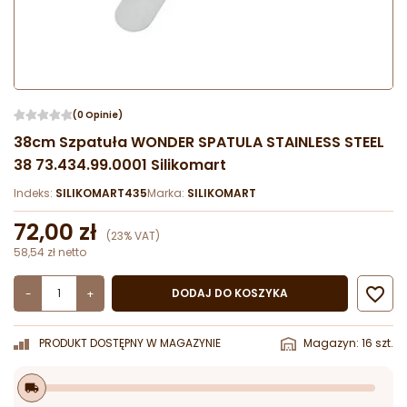
(0 Opinie)
38cm Szpatuła WONDER SPATULA STAINLESS STEEL
38 73.434.99.0001 Silikomart
Indeks:
SILIKOMART435
Marka:
SILIKOMART
72,00 zł
(23% VAT)
58,54 zł netto

DODAJ DO KOSZYKA
-
+
PRODUKT DOSTĘPNY W MAGAZYNIE
Magazyn: 16 szt.
local_shipping