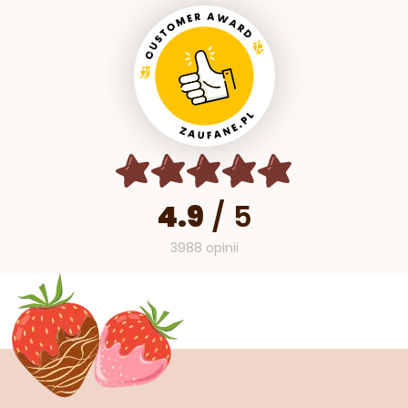
4.9
/
5
3988 opinii