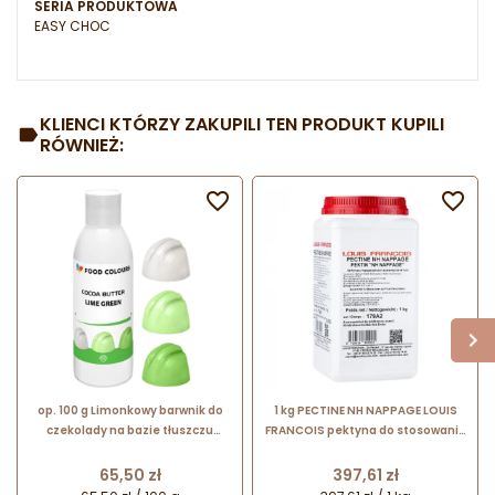
SERIA PRODUKTOWA
EASY CHOC
KLIENCI KTÓRZY ZAKUPILI TEN PRODUKT KUPILI
RÓWNIEŻ:


op. 100 g Limonkowy barwnik do
1 kg PECTINE NH NAPPAGE LOUIS
czekolady na bazie tłuszczu
FRANCOIS pektyna do stosowania
kakaowego - nr. kat. CB-081 Food
w produktach na bazie wody i
Colours
owoców
Cena
Cena
65,50 zł
397,61 zł