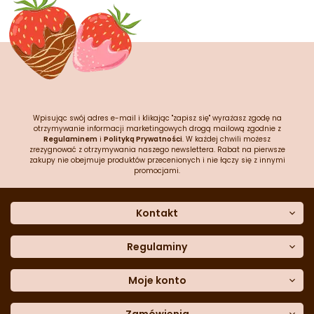
Wpisując swój adres e-mail i klikając "zapisz się" wyrażasz zgodę na
otrzymywanie informacji marketingowych drogą mailową zgodnie z
Regulaminem
i
Polityką Prywatności
. W każdej chwili możesz
zrezygnować z otrzymywania naszego newslettera. Rabat na pierwsze
zakupy nie obejmuje produktów przecenionych i nie łączy się z innymi
promocjami.
Kontakt
O nas
Dane kontaktowe
Regulaminy
Często zadawane pytania
Regulamin sklepu
Sklep stacjonarny
Polityka prywatności
Moje konto
Formularz kontaktowy
Polityka cookies
Załóż konto
Blog
Polityka reklamacji
Moje dane