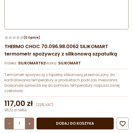
(0 Opinie)
THERMO CHOC 70.096.98.0062 SILIKOMART
termometr spożywczy z silikonową szpatułką
Indeks:
SILIKOMART62
Marka:
SILIKOMART
Termometr spożywczy z łopatką silikonową przeznaczony do
kontrolowania temperatury w produktach podczas mieszania.
Doskonale sprawdzi się do pomiaru temperatury rozpuszczanej
czekolady.
117,00 zł
(23% VAT)
95,12 zł netto

DODAJ DO KOSZYKA
-
+