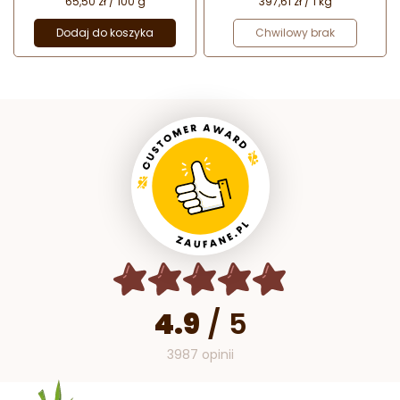
65,50 zł / 100 g
397,61 zł / 1 kg
Dodaj do koszyka
Chwilowy brak
4.9
/
5
3987 opinii