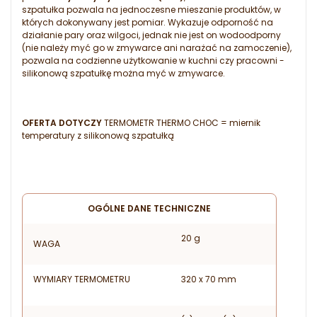
szpatułka pozwala na jednoczesne mieszanie produktów, w
których dokonywany jest pomiar. Wykazuje odporność na
działanie pary oraz wilgoci, jednak nie jest on wodoodporny
(nie należy myć go w zmywarce ani narażać na zamoczenie),
pozwala na codzienne użytkowanie w kuchni czy pracowni -
silikonową szpatułkę można myć w zmywarce.
OFERTA DOTYCZY
TERMOMETR THERMO CHOC = miernik
temperatury z silikonową szpatułką
OGÓLNE DANE TECHNICZNE
20 g
WAGA
WYMIARY TERMOMETRU
320 x 70 mm