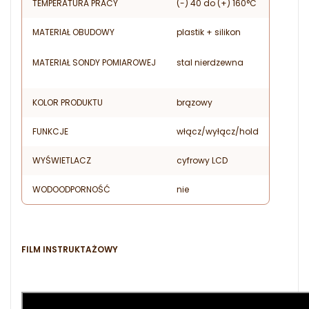
TEMPERATURA PRACY
(-) 40 do (+) 160°C
MATERIAŁ OBUDOWY
plastik + silikon
MATERIAŁ SONDY POMIAROWEJ
stal nierdzewna
KOLOR PRODUKTU
brązowy
FUNKCJE
włącz/wyłącz/hold
WYŚWIETLACZ
cyfrowy LCD
WODOODPORNOŚĆ
nie
FILM INSTRUKTAŻOWY