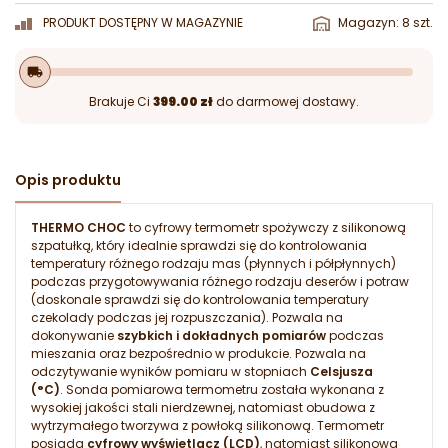
PRODUKT DOSTĘPNY W MAGAZYNIE
Magazyn: 8 szt.
local_shipping
Brakuje Ci
399.00 zł
do darmowej dostawy.
Opis produktu
THERMO CHOC
to cyfrowy termometr spożywczy z silikonową
szpatułką, który idealnie sprawdzi się do kontrolowania
temperatury różnego rodzaju mas (płynnych i półpłynnych)
podczas przygotowywania różnego rodzaju deserów i potraw
(doskonale sprawdzi się do kontrolowania temperatury
czekolady podczas jej rozpuszczania). Pozwala na
dokonywanie
szybkich i dokładnych pomiarów
podczas
mieszania oraz bezpośrednio w produkcie. Pozwala na
odczytywanie wyników pomiaru w stopniach
Celsjusza
(°C)
. Sonda pomiarowa termometru została wykonana z
wysokiej jakości stali nierdzewnej, natomiast obudowa z
wytrzymałego tworzywa z powłoką silikonową. Termometr
posiada
cyfrowy wyświetlacz (LCD)
, natomiast silikonowa