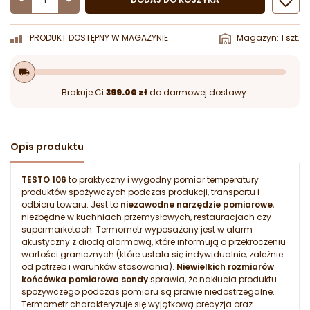

-
+
PRODUKT DOSTĘPNY W MAGAZYNIE
Magazyn: 1 szt.
local_shipping
Brakuje Ci
399.00 zł
do darmowej dostawy.
Opis produktu
TESTO 106
to praktyczny i wygodny pomiar temperatury
produktów spożywczych podczas produkcji, transportu i
odbioru towaru. Jest to
niezawodne narzędzie pomiarowe
,
niezbędne w kuchniach przemysłowych, restauracjach czy
supermarketach. Termometr wyposażony jest w alarm
akustyczny z diodą alarmową, które informują o przekroczeniu
wartości granicznych (które ustala się indywidualnie, zależnie
od potrzeb i warunków stosowania).
Niewielkich rozmiarów
końcówka pomiarowa sondy
sprawia, że nakłucia produktu
spożywczego podczas pomiaru są prawie niedostrzegalne.
Termometr charakteryzuje się wyjątkową precyzja oraz