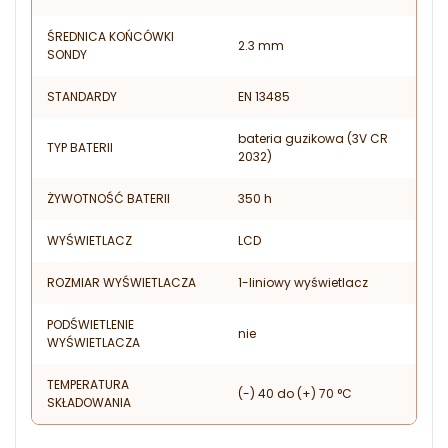
ŚREDNICA KOŃCÓWKI
2.3 mm
SONDY
STANDARDY
EN 13485
bateria guzikowa (3V CR
TYP BATERII
2032)
ŻYWOTNOŚĆ BATERII
350 h
WYŚWIETLACZ
LCD
ROZMIAR WYŚWIETLACZA
1-liniowy wyświetlacz
PODŚWIETLENIE
nie
WYŚWIETLACZA
TEMPERATURA
(-) 40 do (+) 70 °C
SKŁADOWANIA