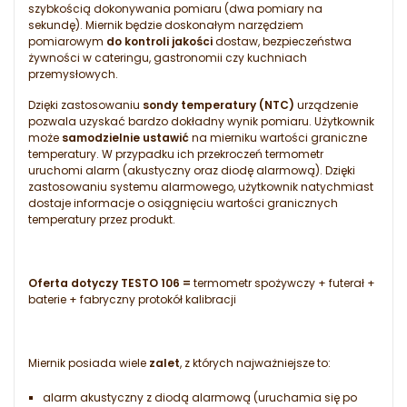
szybkością dokonywania pomiaru (dwa pomiary na
sekundę). Miernik będzie doskonałym narzędziem
pomiarowym
do kontroli jakości
dostaw, bezpieczeństwa
żywności w cateringu, gastronomii czy kuchniach
przemysłowych.
Dzięki zastosowaniu
sondy temperatury (NTC)
urządzenie
pozwala uzyskać bardzo dokładny wynik pomiaru. Użytkownik
może
samodzielnie ustawić
na mierniku wartości graniczne
temperatury. W przypadku ich przekroczeń termometr
uruchomi alarm (akustyczny oraz diodę alarmową). Dzięki
zastosowaniu systemu alarmowego, użytkownik natychmiast
dostaje informacje o osiągnięciu wartości granicznych
temperatury przez produkt.
Oferta dotyczy TESTO 106 =
termometr spożywczy + futerał +
baterie + fabryczny protokół kalibracji
Miernik posiada wiele
zalet
, z których najważniejsze to:
alarm akustyczny z diodą alarmową (uruchamia się po