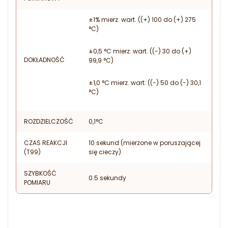
±1% mierz. wart. ((+) 100 do (+) 275
°C)
±0,5 °C mierz. wart. ((-) 30 do (+)
DOKŁADNOŚĆ
99,9 °C)
±1,0 °C mierz. wart. ((-) 50 do (-) 30,1
°C)
ROZDZIELCZOŚĆ
0,1°C
CZAS REAKCJI
10 sekund (mierzone w poruszającej
(T99)
się cieczy)
SZYBKOŚĆ
0.5 sekundy
POMIARU