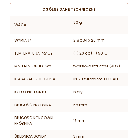
OGÓLNE DANE TECHNICZNE
80 g
WAGA
WYMIARY
218 x 34 x 20 mm
TEMPERATURA PRACY
(-) 20 do (+) 50°C
MATERIAŁ OBUDOWY
tworzywo sztuczne (ABS)
KLASA ZABEZPIECZENIA
IP67 z futerałem TOPSAFE
KOLOR PRODUKTU
biały
DŁUGOŚĆ PRÓBNIKA
55 mm
DŁUGOŚĆ KOŃCÓWKI
17 mm
PRÓBNIKA
ŚREDNICA SONDY
3 mm