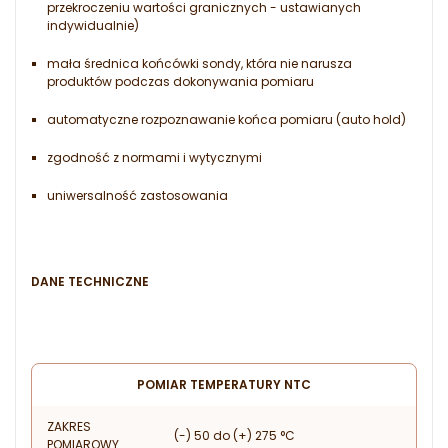
przekroczeniu wartości granicznych - ustawianych
indywidualnie)
mała średnica końcówki sondy, która nie narusza
produktów podczas dokonywania pomiaru
automatyczne rozpoznawanie końca pomiaru (auto hold)
zgodność z normami i wytycznymi
uniwersalność zastosowania
DANE TECHNICZNE
POMIAR TEMPERATURY NTC
ZAKRES
(-) 50 do (+) 275 °C
POMIAROWY