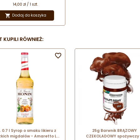
ę w towarzystwie naturalnych i
14,00 zł / 1 szt.
likatnych dekoracji. Nie masz
słu na dekoracje tortu? Topper
Dodaj do koszyka

apisem będzie idealną ozdobą
Twoich słodkich wypieków.
 KUPILI RÓWNIEŻ:

. 0.7 l Syrop o smaku likieru z
25g Barwnik BRĄZOWY
zkich migdałów - Amaretto Le
CZEKOLADOWY spożywczy