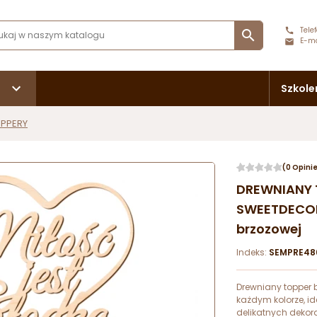
Telef

E-ma
Szkole
PPERY
(0 Opini
DREWNIANY 
SWEETDECOR 
brzozowej
Indeks:
SEMPRE48
Drewniany topper 
każdym kolorze, id
delikatnych dekora