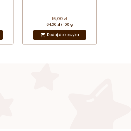
ours
Food Colours
Cena
16,00 zł
64,00 zł / 100 g
Dodaj do koszyka
