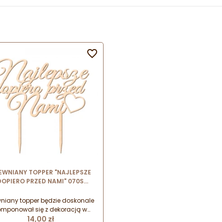

EWNIANY TOPPER "NAJLEPSZE
DOPIERO PRZED NAMI" 070S
TDECOR dekoracja na tort ze
sklejki brzozowej
niany topper będzie doskonale
omponował się z dekoracją w
Cena
dym kolorze, idealnie sprawdzi
14,00 zł