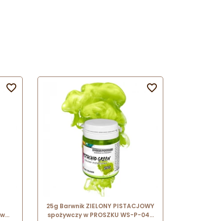


25g Barwnik ZIELONY PISTACJOWY
 w
spożywczy w PROSZKU WS-P-049