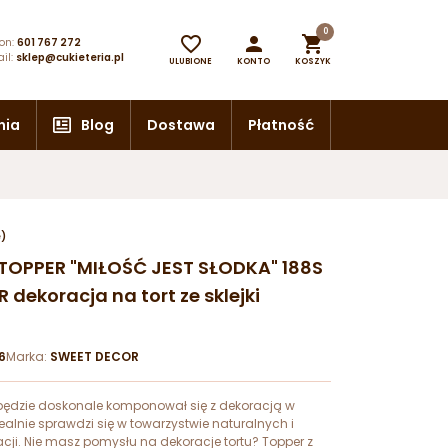
0



on:
601 767 272
il:
sklep@cukieteria.pl
ULUBIONE
KONTO
KOSZYK
nia
Blog
Dostawa
Płatność
e)
TOPPER "MIŁOŚĆ JEST SŁODKA" 188S
dekoracja na tort ze sklejki
6
Marka:
SWEET DECOR
będzie doskonale komponował się z dekoracją w
ealnie sprawdzi się w towarzystwie naturalnych i
cji. Nie masz pomysłu na dekoracje tortu? Topper z