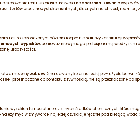
 udekorowanie tortu lub ciasta. Pozwala na
spersonalizowanie
wypieków 
acji tortów
urodzinowych, komunijnych, ślubnych, na chrzest, rocznicę, w
enkim i ostro zakończonym nóżkom topper nie naruszy konstrukcji wypiek
domowych wypieków
, ponieważ nie wymaga profesjonalnej wiedzy i umiej
nej uroczystości.
ą łatwo możemy
zabarwić
na dowolny kolor najlepiej przy użyciu barwnik
eczne
i przeznaczone do kontaktu z żywnością, nie są przeznaczone do sp
łanie wysokich temperatur oraz silnych środków chemicznych, które mo
ie należy myć w zmywarce, najlepiej czyścić je ręcznie pod bieżącą wodą