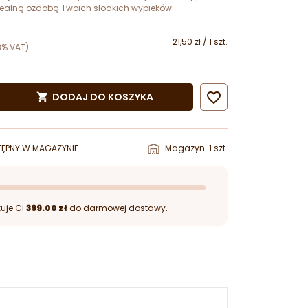
ealną ozdobą Twoich słodkich wypieków.
21,50 zł / 1 szt.
3% VAT)

DODAJ DO KOSZYKA

ĘPNY W MAGAZYNIE
Magazyn: 1 szt.
uje Ci
399.00 zł
do darmowej dostawy.