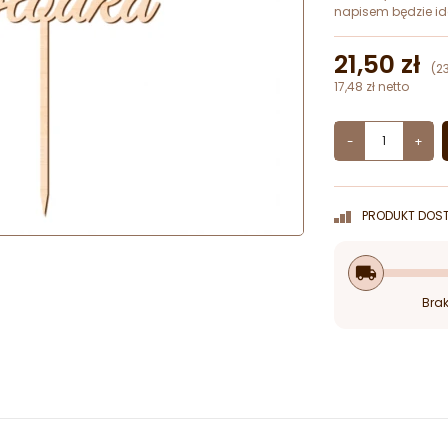
napisem będzie id
21,50 zł
(2
17,48 zł netto
-
+
PRODUKT DOST
local_shipping
Brak