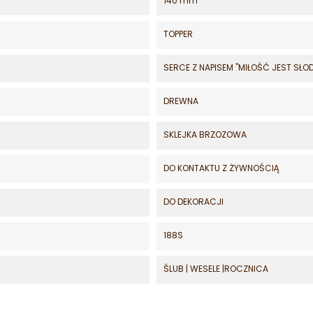
140 mm
TOPPER
SERCE Z NAPISEM "MIŁOŚĆ JEST SŁO
DREWNA
SKLEJKA BRZOZOWA
DO KONTAKTU Z ŻYWNOŚCIĄ
DO DEKORACJI
188S
ŚLUB | WESELE |ROCZNICA