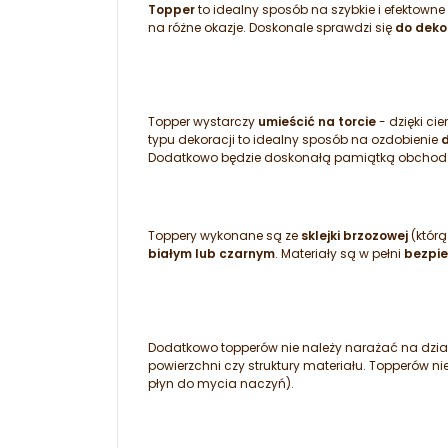
Topper
to idealny sposób na szybkie i efektowne
na różne okazje. Doskonale sprawdzi się
do dekor
Topper wystarczy
umieścić na torcie
- dzięki ci
typu dekoracji to idealny sposób na ozdobienie
Dodatkowo będzie doskonałą pamiątką obchodzo
Toppery wykonane są ze
sklejki brzozowej
(któr
białym lub czarnym
. Materiały są w pełni
bezpi
Dodatkowo topperów nie należy narażać na dzia
powierzchni czy struktury materiału. Topperów n
płyn do mycia naczyń).