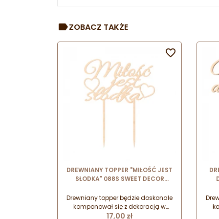
ZOBACZ TAKŻE

DREWNIANY TOPPER "MIŁOŚĆ JEST
DR
SŁODKA" 088S SWEET DECOR
dekoracja na tort ze sklejki
SWEE
brzozowej
Drewniany topper będzie doskonale
Drew
komponował się z dekoracją w
k
Cena
każdym kolorze, idealnie sprawdzi
17,00 zł
każ