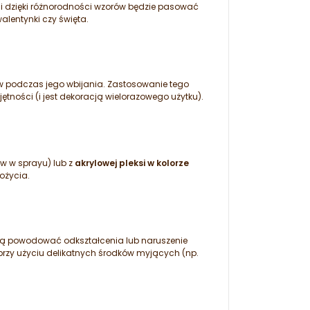
i dzięki różnorodności wzorów będzie pasować
alentynki czy święta.
ów podczas jego wbijania. Zastosowanie tego
ętności (i jest dekoracją wielorazowego użytku).
ów w sprayu) lub z
akrylowej pleksi w kolorze
ożycia.
gą powodować odkształcenia lub naruszenie
 przy użyciu delikatnych środków myjących (np.