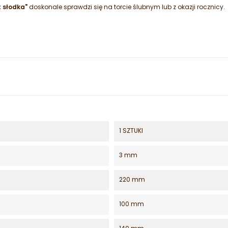
t słodka"
doskonale sprawdzi się na torcie ślubnym lub z okazji rocznicy.
1 SZTUKI
3 mm
220 mm
100 mm