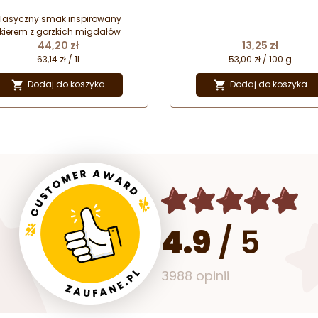
op de Monin - szklana butelka
PROSZKU WS-P-076 Food Col
lasyczny smak inspirowany
ikierem z gorzkich migdałów
Cena
Cena
44,20 zł
13,25 zł
63,14 zł / 1l
53,00 zł / 100 g
Dodaj do koszyka
Dodaj do koszyka


4.9
/
5
3988 opinii