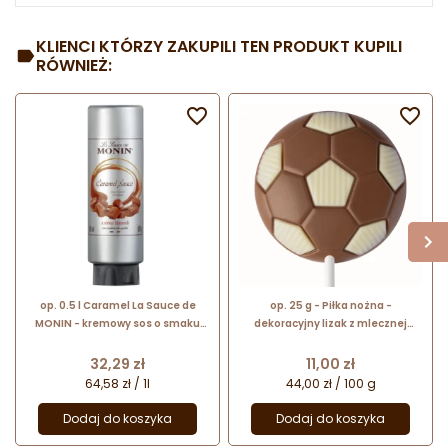
KLIENCI KTÓRZY ZAKUPILI TEN PRODUKT KUPILI
RÓWNIEŻ:


op. 0.5 l Caramel La Sauce de
op. 25 g - Piłka nożna -
MONIN - kremowy sos o smaku
dekoracyjny lizak z mlecznej
karmelu
czekolady - dł. 154 mm
Cena
Cena
32,29 zł
11,00 zł
64,58 zł / 1l
44,00 zł / 100 g
Dodaj do koszyka
Dodaj do koszyka