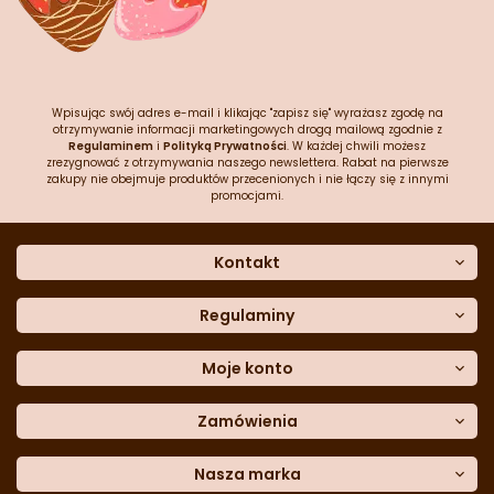
Wpisując swój adres e-mail i klikając "zapisz się" wyrażasz zgodę na
otrzymywanie informacji marketingowych drogą mailową zgodnie z
Regulaminem
i
Polityką Prywatności
. W każdej chwili możesz
zrezygnować z otrzymywania naszego newslettera. Rabat na pierwsze
zakupy nie obejmuje produktów przecenionych i nie łączy się z innymi
promocjami.
Kontakt
O nas
Dane kontaktowe
Regulaminy
Często zadawane pytania
Regulamin sklepu
Sklep stacjonarny
Polityka prywatności
Moje konto
Formularz kontaktowy
Polityka cookies
Załóż konto
Blog
Polityka reklamacji
Zamówienia
Moje dane
Polityka zwrotów
Historia zamówień
e-mail:
Sposoby dostawy
sklep@cukieteria.pl
Dostępność cyfrowa
Lista ulubionych
telefon:
Metody płatności
Nasza marka
601 767 272
Moje rabaty