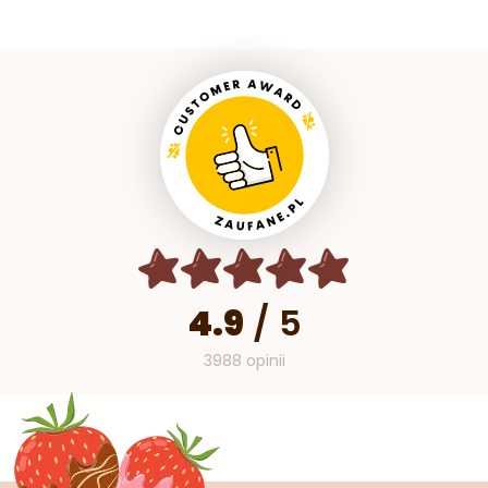
4.9
/
5
3988 opinii