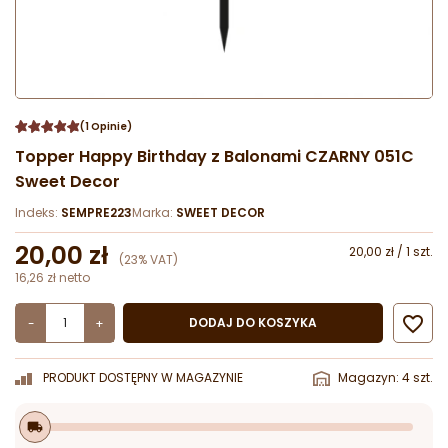
(1 Opinie)
Topper Happy Birthday z Balonami CZARNY 051C
Sweet Decor
Indeks:
SEMPRE223
Marka:
SWEET DECOR
20,00 zł
20,00 zł / 1 szt.
(23% VAT)
16,26 zł netto

DODAJ DO KOSZYKA
-
+
PRODUKT DOSTĘPNY W MAGAZYNIE
Magazyn: 4 szt.
local_shipping