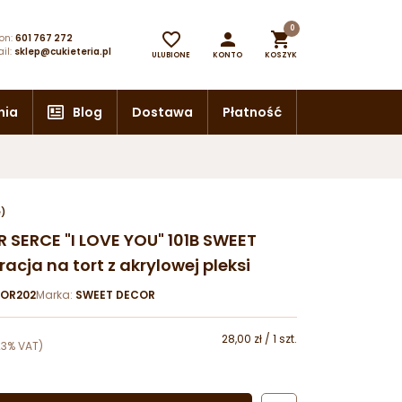
0



on:
601 767 272
il:
sklep@cukieteria.pl
ULUBIONE
KONTO
KOSZYK
nia
Blog
Dostawa
Płatność
e)
R SERCE "I LOVE YOU" 101B SWEET
cja na tort z akrylowej pleksi
OR202
Marka:
SWEET DECOR
28,00 zł / 1 szt.
23% VAT)