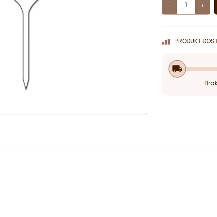
-
+
PRODUKT DOST
local_shipping
Brak