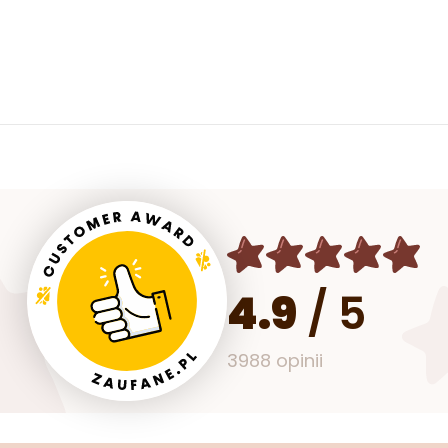
4.9
/
5
3988 opinii