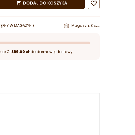

DODAJ DO KOSZYKA

ĘPNY W MAGAZYNIE
Magazyn: 3 szt.
uje Ci
399.00 zł
do darmowej dostawy.