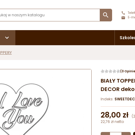
Telef

E-ma
Szkole
PPERY
(0 Opini
BIAŁY TOPPE
DECOR dekora
Indeks:
SWEETDEC
28,00 zł
(
22,76 zł netto